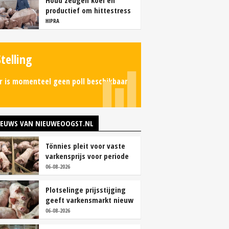
Houd zeugen koel en
productief om hittestress
te voorkomen
HIPRA
Stelling
r is momenteel geen poll beschikbaar.
IEUWS VAN NIEUWEOOGST.NL
Tönnies pleit voor vaste
varkensprijs voor periode
van zes maanden
06-08-2026
Plotselinge prijsstijging
geeft varkensmarkt nieuw
perspectief
06-08-2026