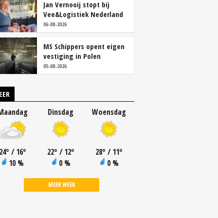
Jan Vernooij stopt bij
Vee&Logistiek Nederland
06-08-2026
MS Schippers opent eigen
vestiging in Polen
05-08-2026
EER
Maandag
Dinsdag
Woensdag
24
°
/ 16
°
22
°
/ 12
°
28
°
/ 11
°
10 %
0 %
0 %
MEER WEER