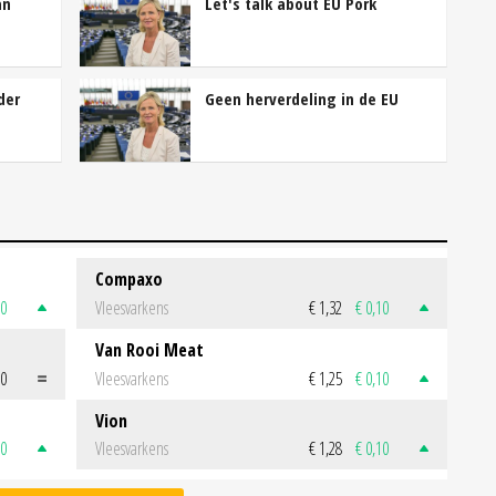
an
Let's talk about EU Pork
der
Geen herverdeling in de EU
Compaxo
50
Vleesvarkens
€ 1,32
€ 0,10
Van Rooi Meat
00
Vleesvarkens
€ 1,25
€ 0,10
Vion
50
Vleesvarkens
€ 1,28
€ 0,10