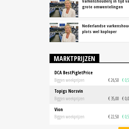
Varkenshouderij in tijd v
grote omwentelingen
Nederlandse varkenshou
plots wel koploper
MARKTPRIJZEN
DCA BestPigletPrice
Biggen weekprijzen
€ 26,50
€ 0,
Topigs Norsvin
Biggen weekprijzen
€ 35,00
€ 0,
Vion
Biggen weekprijzen
€ 22,50
€ 0,