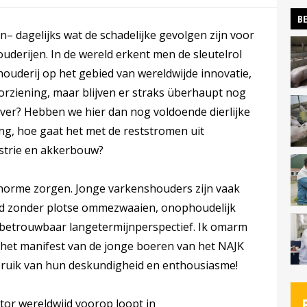
BE
– dagelijks wat de schadelijke gevolgen zijn voor
uderijen. In de wereld erkent men de sleutelrol
ouderij op het gebied van wereldwijde innovatie,
voorziening, maar blijven er straks überhaupt nog
er? Hebben we hier dan nog voldoende dierlijke
g, hoe gaat het met de reststromen uit
strie en akkerbouw?
enorme zorgen. Jonge varkenshouders zijn vaak
leid zonder plotse ommezwaaien, onophoudelijk
n betrouwbaar langetermijnperspectief. Ik omarm
e het manifest van de jonge boeren van het NAJK
ruik van hun deskundigheid en enthousiasme!
or wereldwijd voorop loopt in