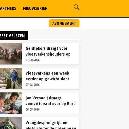
ARTNERS
NIEUWSBRIEF
ABONNEMENT
EEST GELEZEN
Geldtekort dreigt voor
vleesvarkenshouders op
vrije markt
07-08-2026
Vleesvarkens een week
eerder op gewicht door
continu aanbod van
07-08-2026
brijvoer
Jan Vernooij draagt
voorzittersrol over op Bart
Camps
06-08-2026
Vreugdesprongetje om
plots stijgende noteringen