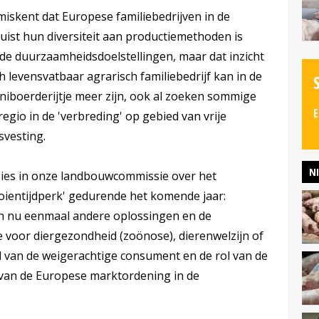
iskent dat Europese familiebedrijven in de
 Juist hun diversiteit aan productiemethoden is
 de duurzaamheidsdoelstellingen, maar dat inzicht
h levensvatbaar agrarisch familiebedrijf kan in de
iniboerderijtje meer zijn, ook al zoeken sommige
E
gio in de 'verbreding' op gebied van vrije
svesting.
N
sies in onze landbouwcommissie over het
ooientijdperk' gedurende het komende jaar:
 nu eenmaal andere oplossingen en de
te voor diergezondheid (zoönose), dierenwelzijn of
l van de weigerachtige consument en de rol van de
van de Europese marktordening in de