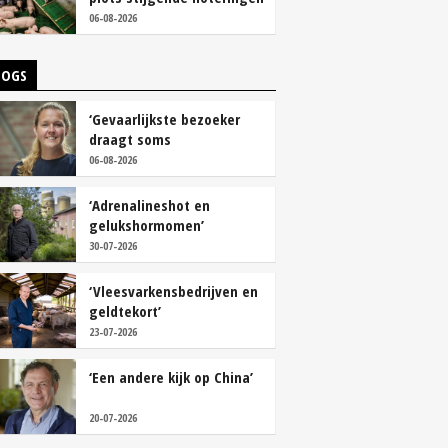
06-08-2026
LOGS
‘Gevaarlijkste bezoeker
draagt soms
overschoenen’
06-08-2026
‘Adrenalineshot en
gelukshormomen’
30-07-2026
‘Vleesvarkensbedrijven en
geldtekort’
23-07-2026
‘Een andere kijk op China’
20-07-2026