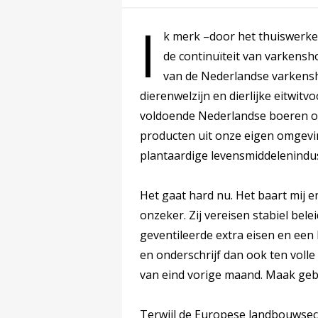
I
k merk –door het thuiswerken
de continuïteit van varkensho
van de Nederlandse varkensh
dierenwelzijn en dierlijke eitwit
voldoende Nederlandse boeren ov
producten uit onze eigen omgevin
plantaardige levensmiddelenindu
Het gaat hard nu. Het baart mij 
onzeker. Zij vereisen stabiel be
geventileerde extra eisen en ee
en onderschrijf dan ook ten voll
van eind vorige maand. Maak geb
Terwijl de Europese landbouwsect