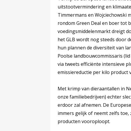
uitstootvermindering en klimaat
Timmermans en Wojciechowski met
rondom Green Deal en boer tot bo
voedingsmiddelenmarkt dreigt do
het GLB wordt nog steeds door de
hun plannen de diversiteit van l
Poolse landbouwcommissaris (lid
via tweets efficiënte intensieve 
emissiereductie per kilo product v
Met krimp van dieraantallen in Ne
onze familiebedrijven) echter slec
erdoor zal afnemen. De Europese e
immers gelijk of neemt zelfs toe, 
producten vooroploopt.