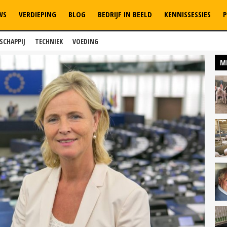
WS
VERDIEPING
BLOG
BEDRIJF IN BEELD
KENNISSESSIES
P
SCHAPPIJ
TECHNIEK
VOEDING
M