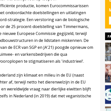
efficiënte productie, komen Eurocommissarissen
M
 ondoordachte doelstellingen en uitlatingen
rd-strategie. Een verstoring van de biologische
or de 25 procent-doelstelling van Timmermans,
 nieuwe Europese Commissie gegijzeld, terwijl
P
andbouwstructuren in de lidstaten miskennen. De
 van de ECR van SGP en JA'21) poogde opnieuw om
pluimvee- en varkensbedrijven die qua
ooroplopen te stigmatiseren als 'industrieel'.
derland zijn klimaat en milieu in de EU (naast
hter af, terwijl netto het dierenwelzijn in de EU
n wereldwijde vraag naar dierlijke eiwitten blijft
zelfs in Nederland (in 2019) dat met veganistische