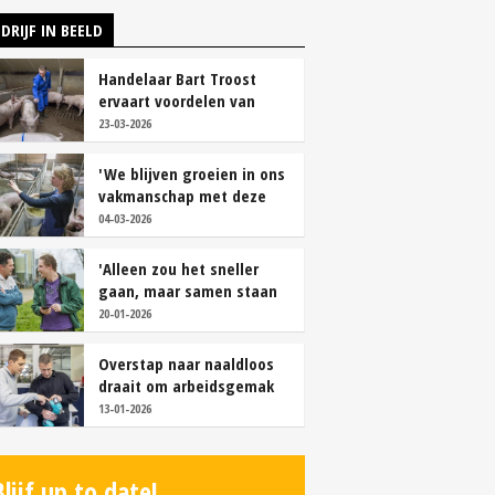
DRIJF IN BEELD
Handelaar Bart Troost
ervaart voordelen van
coöperatieve voerfusie
23-03-2026
'We blijven groeien in ons
vakmanschap met deze
teamaanpak'
04-03-2026
'Alleen zou het sneller
gaan, maar samen staan
we stukken sterker'
20-01-2026
Overstap naar naaldloos
draait om arbeidsgemak
en diervriendelijkheid
13-01-2026
Blijf up to date!