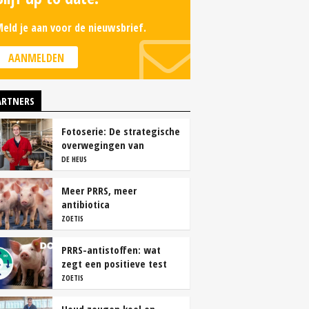
eld je aan voor de nieuwsbrief.
AANMELDEN
ARTNERS
Fotoserie: De strategische
overwegingen van
varkensbedrijf Gerrits
DE HEUS
Meer PRRS, meer
antibiotica
ZOETIS
PRRS-antistoffen: wat
zegt een positieve test
echt?
ZOETIS