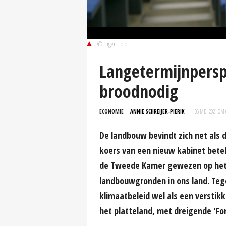
© Eigen Foto
Langetermijnpersp
broodnodig
ECONOMIE
ANNIE SCHREIJER-PIERIK
06 MEI 2021 OM 
De landbouw bevindt zich net als 
koers van een nieuw kabinet bete
de Tweede Kamer gewezen op het 
landbouwgronden in ons land. Tegel
klimaatbeleid wel als een versti
het platteland, met dreigende 'For