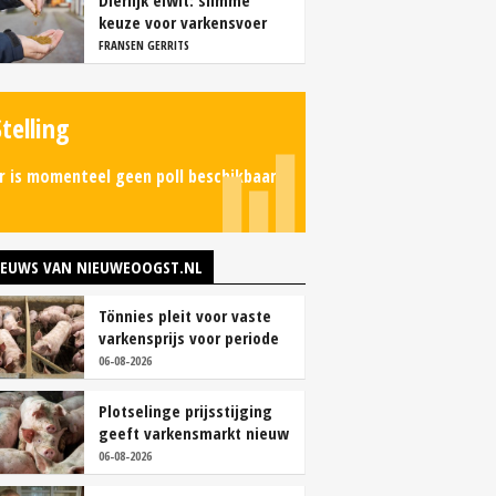
Dierlijk eiwit: slimme
keuze voor varkensvoer
FRANSEN GERRITS
Stelling
r is momenteel geen poll beschikbaar.
IEUWS VAN NIEUWEOOGST.NL
Tönnies pleit voor vaste
varkensprijs voor periode
van zes maanden
06-08-2026
Plotselinge prijsstijging
geeft varkensmarkt nieuw
perspectief
06-08-2026