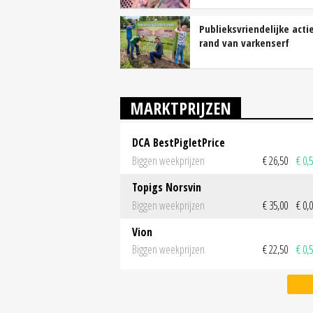
Publieksvriendelijke acti
rand van varkenserf
MARKTPRIJZEN
DCA BestPigletPrice
Biggen weekprijzen
€ 26,50
€ 0,
Topigs Norsvin
Biggen weekprijzen
€ 35,00
€ 0,
Vion
Biggen weekprijzen
€ 22,50
€ 0,