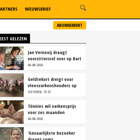
ARTNERS
NIEUWSBRIEF
ABONNEMENT
EEST GELEZEN
Jan Vernooij draagt
voorzittersrol over op Bart
Camps
06-08-2026
Geldtekort dreigt voor
vleesvarkenshouders op
vrije markt
GISTEREN, 15:32
Tönnies wil varkensprijs
voor zes maanden
vastleggen
06-08-2026
‘Gevaarlijkste bezoeker
draagt soms