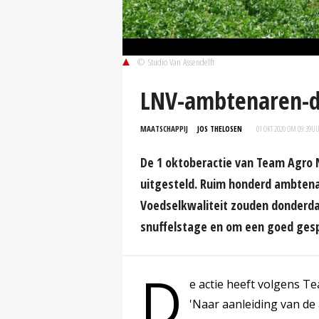
© Studio Van Assendelft
LNV-ambtenaren-de
MAATSCHAPPIJ
JOS THELOSEN
01 OKT 2020 OM 09:39
U
De 1 oktoberactie van Team Agro 
uitgesteld. Ruim honderd ambtena
Voedselkwaliteit zouden donderda
snuffelstage en om een goed gesp
D
e actie heeft volgens Te
'Naar aanleiding van de