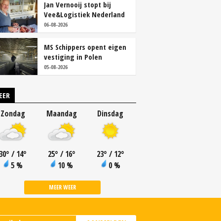
Jan Vernooij stopt bij
Vee&Logistiek Nederland
06-08-2026
MS Schippers opent eigen
vestiging in Polen
05-08-2026
EER
Zondag
Maandag
Dinsdag
30
°
/ 14
°
25
°
/ 16
°
23
°
/ 12
°
5 %
10 %
0 %
MEER WEER