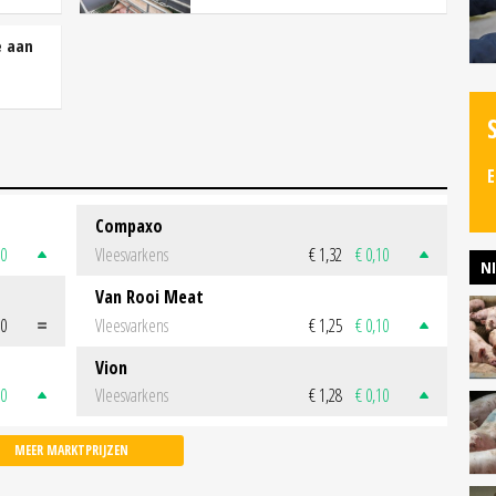
e aan
E
Compaxo
50
Vleesvarkens
€ 1,32
€ 0,10
N
Van Rooi Meat
00
Vleesvarkens
€ 1,25
€ 0,10
Vion
50
Vleesvarkens
€ 1,28
€ 0,10
MEER MARKTPRIJZEN