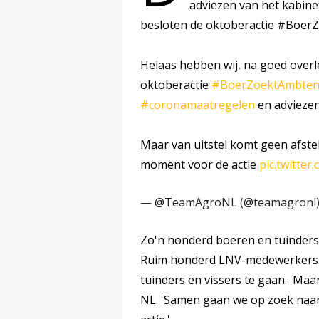
adviezen van het kabine
besloten de oktoberactie #BoerZ
Helaas hebben wij, na goed over
oktoberactie
#BoerZoektAmbten
#coronamaatregelen
en adviezen
Maar van uitstel komt geen afst
moment voor de actie
pic.twitte
— @TeamAgroNL (@teamagronl
Zo'n honderd boeren en tuinders s
Ruim honderd LNV-medewerkers h
tuinders en vissers te gaan. 'Maa
NL. 'Samen gaan we op zoek naa