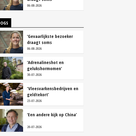
overschoenen’
06-08-2026
LOGS
‘Gevaarlijkste bezoeker
draagt soms
overschoenen’
06-08-2026
‘Adrenalineshot en
gelukshormomen’
30-07-2026
‘Vleesvarkensbedrijven en
geldtekort’
23-07-2026
‘Een andere kijk op China’
20-07-2026