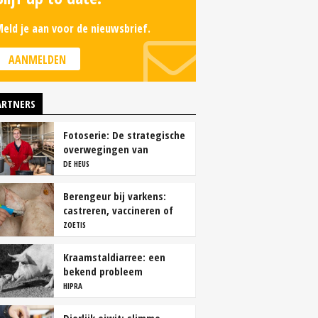
eld je aan voor de nieuwsbrief.
AANMELDEN
ARTNERS
Fotoserie: De strategische
overwegingen van
varkensbedrijf Gerrits
DE HEUS
Berengeur bij varkens:
castreren, vaccineren of
intact houden?
ZOETIS
Kraamstaldiarree: een
bekend probleem
HIPRA