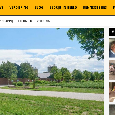
WS
VERDIEPING
BLOG
BEDRIJF IN BEELD
KENNISSESSIES
P
SCHAPPIJ
TECHNIEK
VOEDING
M