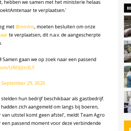
t, hebben we samen met het ministerie helaas
BE
oektAmtenaar te verplaatsen.'
leg met
@minlnv
, moeten besluiten om onze
aar
te verplaatsen, dit n.a.v. de aangescherpte
.
el! Samen gaan we op zoek naar een passend
r.com/URE6Jtn3LY
)
September 29, 2020
telden hun bedrijf beschikbaar als gastbedrijf.
adden zich aangemeld om langs bij boeren,
r van uitstel komt geen afstel', meldt Team Agro
r een passend moment voor deze verbindende