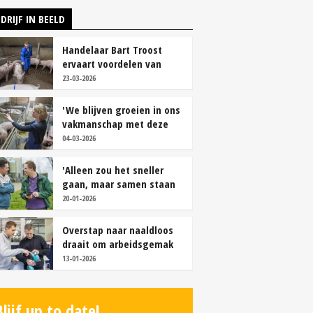
DRIJF IN BEELD
Handelaar Bart Troost
ervaart voordelen van
coöperatieve voerfusie
23-03-2026
'We blijven groeien in ons
vakmanschap met deze
teamaanpak'
04-03-2026
'Alleen zou het sneller
gaan, maar samen staan
we stukken sterker'
20-01-2026
Overstap naar naaldloos
draait om arbeidsgemak
en diervriendelijkheid
13-01-2026
Blijf up to date!