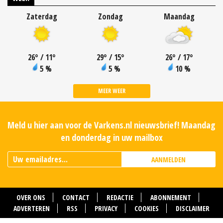
Zaterdag
Zondag
Maandag
26
°
/ 11
°
29
°
/ 15
°
26
°
/ 17
°
5 %
5 %
10 %
MEER WEER
Meld u hier aan voor de Varkens.nl nieuwsbrief! Maandag
en donderdag in uw mailbox
AANMELDEN
OVER ONS
CONTACT
REDACTIE
ABONNEMENT
ADVERTEREN
RSS
PRIVACY
COOKIES
DISCLAIMER