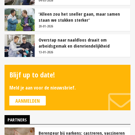
04-03-2026
'Alleen zou het sneller gaan, maar samen
staan we stukken sterker'
20-01-2026
Overstap naar naaldloos draait om
arbeidsgemak en diervriendelijkheid
13-01-2026
Blijf up to date!
Meld je aan voor de nieuwsbrief.
AANMELDEN
PARTNERS
Berengeur bij varkens: castreren, vaccineren