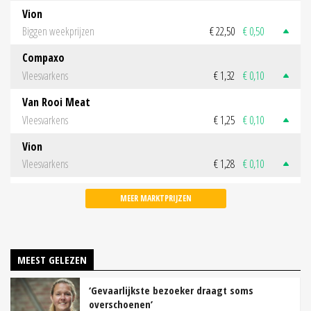
Vion
Biggen weekprijzen
€ 22,50
€ 0,50
Compaxo
Vleesvarkens
€ 1,32
€ 0,10
Van Rooi Meat
Vleesvarkens
€ 1,25
€ 0,10
Vion
Vleesvarkens
€ 1,28
€ 0,10
MEER MARKTPRIJZEN
MEEST GELEZEN
‘Gevaarlijkste bezoeker draagt soms
overschoenen’