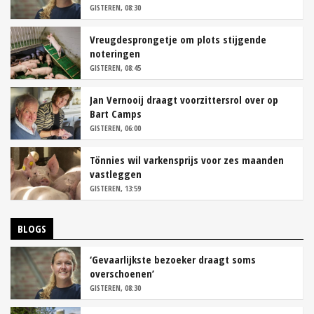
GISTEREN, 08:30
Vreugdesprongetje om plots stijgende
noteringen
GISTEREN, 08:45
Jan Vernooij draagt voorzittersrol over op
Bart Camps
GISTEREN, 06:00
Tönnies wil varkensprijs voor zes maanden
vastleggen
GISTEREN, 13:59
BLOGS
‘Gevaarlijkste bezoeker draagt soms
overschoenen’
GISTEREN, 08:30