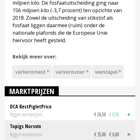
miljoen kilo. De fosfaatuitscheiding ging naar
156 miljoen kilo (-3,7 procent) ten opzichte van
2018. Zowel de uitscheiding van stikstof als
fosfaat liggen daarmee (ruim) onder de
nationale plafonds die de Europese Unie
hiervoor heeft gesteld.
Bekijk meer over:
varkensmest
varkensvoer
veestapel
MARKTPRIJZEN
DCA BestPigletPrice
Biggen weekprijzen
€ 26,50
€ 0,50
Topigs Norsvin
Biggen weekprijzen
€ 35,00
€ 0,00