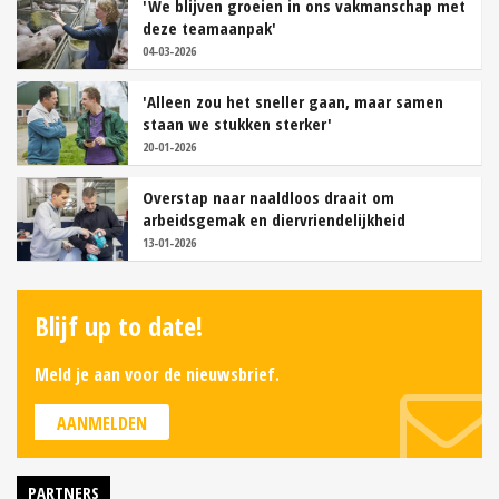
'We blijven groeien in ons vakmanschap met
deze teamaanpak'
04-03-2026
'Alleen zou het sneller gaan, maar samen
staan we stukken sterker'
20-01-2026
Overstap naar naaldloos draait om
arbeidsgemak en diervriendelijkheid
13-01-2026
Blijf up to date!
Meld je aan voor de nieuwsbrief.
AANMELDEN
PARTNERS