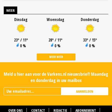
WEER
Dinsdag
Woensdag
Donderdag
23
°
/ 11
°
28
°
/ 11
°
33
°
/ 15
°
0 %
0 %
0 %
MEER WEER
Meld u hier aan voor de Varkens.nl nieuwsbrief! Maandag
en donderdag in uw mailbox
AANMELDEN
OVER ONS
CONTACT
REDACTIE
ABONNEMENT