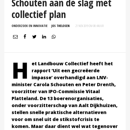
Schouten aan de slag met
collectief plan
ONDERZOEK EN INNOVATIE
JOS THELOSEN
21 NOV 2019 OM 08:44
UUR
H
et Landbouw Collectief heeft het
rapport ‘Uit een gecreëerde
impasse’ overhandigd aan LNV-
minister Carola Schouten en Peter Drenth,
voorzitter van IPO-Commissie Vitaal
Platteland. De 13 boerenorganisaties,
onder voorzitterschap van Aalt Dijkhuizen,
stellen snelle praktische alternatieven
voor om snel uit de stikstofcrisis te
komen. Maar daar dient wel wat tegenover