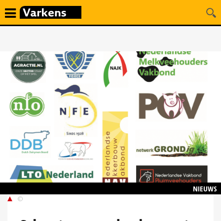
NIEUWS
©