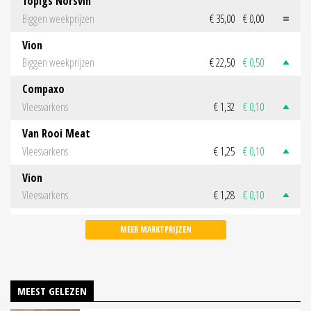
Topigs Norsvin
Biggen weekprijzen
€ 35,00
€ 0,00
Vion
Biggen weekprijzen
€ 22,50
€ 0,50
Compaxo
Vleesvarkens
€ 1,32
€ 0,10
Van Rooi Meat
Vleesvarkens
€ 1,25
€ 0,10
Vion
Vleesvarkens
€ 1,28
€ 0,10
MEER MARKTPRIJZEN
MEEST GELEZEN