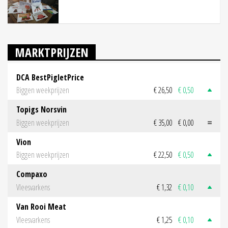
MARKTPRIJZEN
DCA BestPigletPrice
Biggen weekprijzen
€ 26,50
€ 0,50
Topigs Norsvin
Biggen weekprijzen
€ 35,00
€ 0,00
Vion
Biggen weekprijzen
€ 22,50
€ 0,50
Compaxo
Vleesvarkens
€ 1,32
€ 0,10
Van Rooi Meat
Vleesvarkens
€ 1,25
€ 0,10