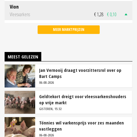
Vion
Vleesvarkens
€ 1,28
€ 0,10
MEER MARKTPRIJZEN
MEEST GELEZEN
Jan Vernooij draagt voorzittersrol over op
Bart Camps
06-08-2026
Geldtekort dreigt voor vleesvarkenshouders
op vrije markt
GISTEREN, 15:32
Tönnies wil varkensprijs voor zes maanden
vastleggen
06-08-2026