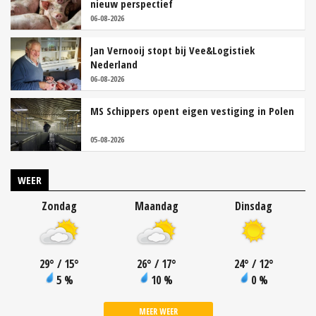
nieuw perspectief
06-08-2026
Jan Vernooij stopt bij Vee&Logistiek
Nederland
06-08-2026
MS Schippers opent eigen vestiging in Polen
05-08-2026
WEER
Zondag
Maandag
Dinsdag
29
°
/ 15
°
26
°
/ 17
°
24
°
/ 12
°
5 %
10 %
0 %
MEER WEER