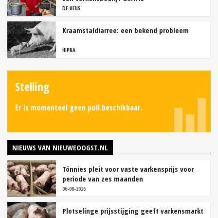
DE HEUS
Kraamstaldiarree: een bekend probleem
HIPRA
Stelling
Er is momenteel geen poll beschikbaar.
NIEUWS VAN NIEUWEOOGST.NL
Tönnies pleit voor vaste varkensprijs voor
periode van zes maanden
06-08-2026
Plotselinge prijsstijging geeft varkensmarkt