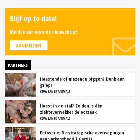
Blijf up to date!
Meld je aan voor de nieuwsbrief.
AANMELDEN
PARTNERS
Hoestende of niezende biggen? Denk aan
griep!
CEVA SANTÉ ANIMALE
Hoest in de stal? Zelden is één
ziekteverwekker de oorzaak
CEVA SANTÉ ANIMALE
Fotoserie: De strategische overwegingen
van varkensbedrijf Gerrits