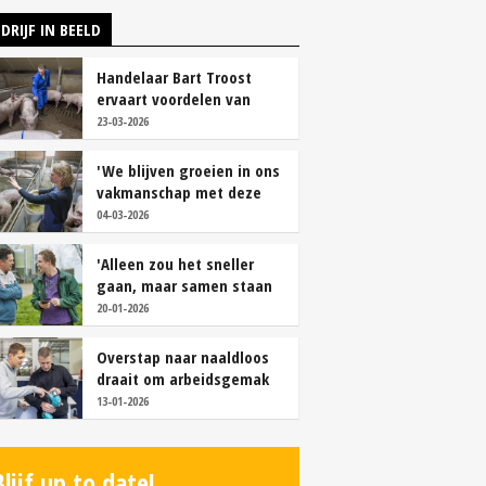
DRIJF IN BEELD
Handelaar Bart Troost
ervaart voordelen van
coöperatieve voerfusie
23-03-2026
'We blijven groeien in ons
vakmanschap met deze
teamaanpak'
04-03-2026
'Alleen zou het sneller
gaan, maar samen staan
we stukken sterker'
20-01-2026
Overstap naar naaldloos
draait om arbeidsgemak
en diervriendelijkheid
13-01-2026
Blijf up to date!