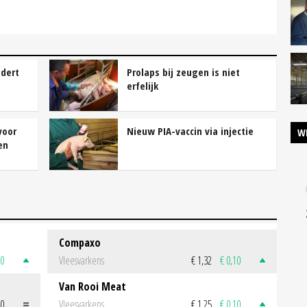
ndert
Prolaps bij zeugen is niet
erfelijk
voor
Nieuw PIA-vaccin via injectie
W
en
Compaxo
50
Vleesvarkens
€ 1,32
€ 0,10
Van Rooi Meat
00
Vleesvarkens
€ 1,25
€ 0,10