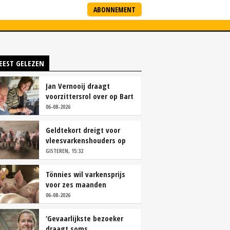
ABONNEMENT
ARTNERS
NIEUWSBRIEF
EEST GELEZEN
Jan Vernooij draagt
voorzittersrol over op Bart
Camps
06-08-2026
Geldtekort dreigt voor
vleesvarkenshouders op
vrije markt
GISTEREN, 15:32
Tönnies wil varkensprijs
voor zes maanden
vastleggen
06-08-2026
‘Gevaarlijkste bezoeker
draagt soms