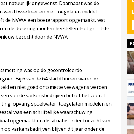
pest natuurlijk ongewenst. Daarnaast was de
en werd twee keer en niet toegelaten middel
M
heeft de NVWA een boeterapport opgemaakt, wat
n en de dosering moeten herstellen. Het grootste
r opnieuw bezocht door de NVWA.
P
ntsmetting was op de gecontroleerde
goed. Bij 6 van de 64 slachthuizen waren er
steld en niet goed ontsmette veewagens werden
sen van de varkensbedrijven betrof het vooral
hting, opvang spoelwater, toegelaten middelen en
eestal was een schriftelijke waarschuwing
baal opgemaakt en de situatie onder toezicht van
 op varkensbedrijven blijven dit jaar onder de