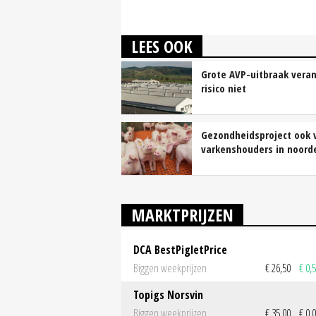
LEES OOK
Grote AVP-uitbraak vera
risico niet
Gezondheidsproject ook 
varkenshouders in noord
MARKTPRIJZEN
DCA BestPigletPrice
Biggen weekprijzen
€ 26,50
€ 0,
Topigs Norsvin
Biggen weekprijzen
€ 35,00
€ 0,