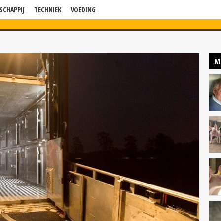
SCHAPPIJ
TECHNIEK
VOEDING
WS
VERDIEPING
BLOG
BEDRIJF IN BEELD
KENNISSESSIES
P
M