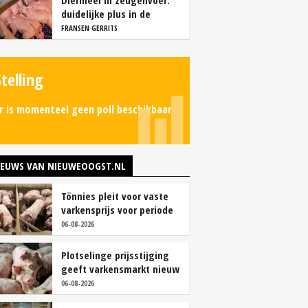
Diermeel in zeugenvoer:
duidelijke plus in de
kraamstal
FRANSEN GERRITS
Stelling
r is momenteel geen poll beschikbaar.
IEUWS VAN NIEUWEOOGST.NL
Tönnies pleit voor vaste
varkensprijs voor periode
van zes maanden
06-08-2026
Plotselinge prijsstijging
geeft varkensmarkt nieuw
perspectief
06-08-2026