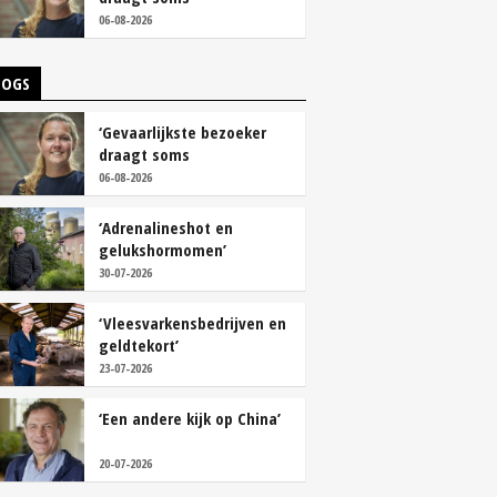
overschoenen’
06-08-2026
LOGS
‘Gevaarlijkste bezoeker
draagt soms
overschoenen’
06-08-2026
‘Adrenalineshot en
gelukshormomen’
30-07-2026
‘Vleesvarkensbedrijven en
geldtekort’
23-07-2026
‘Een andere kijk op China’
20-07-2026