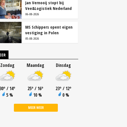
Jan Vernooij stopt bij
Vee&Logistiek Nederland
06-08-2026
MS Schippers opent eigen
vestiging in Polen
05-08-2026
EER
Zondag
Maandag
Dinsdag
30
°
/ 14
°
25
°
/ 16
°
23
°
/ 12
°
5 %
10 %
0 %
MEER WEER