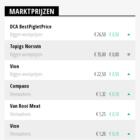
MARKTPRIJZEN
DCA BestPigletPrice
Biggen weekprijzen
€ 26,50
€ 0,50
Topigs Norsvin
Biggen weekprijzen
€ 35,00
€ 0,00
Vion
Biggen weekprijzen
€ 22,50
€ 0,50
Compaxo
Vleesvarkens
€ 1,32
€ 0,10
Van Rooi Meat
Vleesvarkens
€ 1,25
€ 0,10
Vion
Vleesvarkens
€ 1,28
€ 0,10