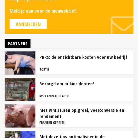
Meld je aan voor de nieuwsbrief.
AANMELDEN
PARTNERS
PRRS: de onzichtbare kosten voor uw bedrijf
ZOETIS
Bezorgd om prikincidenten?
MSD ANIMAL HEALTH
Met VIM sturen op groei, voerconversie en
rendement
FRANSEN GERRITS
Met deze tips optimaliseer je de