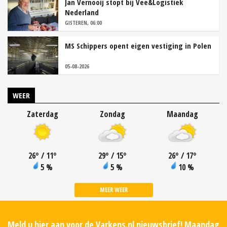
Jan Vernooij stopt bij Vee&Logistiek
Nederland
GISTEREN, 06:00
MS Schippers opent eigen vestiging in Polen
05-08-2026
WEER
Zaterdag
Zondag
Maandag
26
°
/ 11
°
29
°
/ 15
°
26
°
/ 17
°
5 %
5 %
10 %
MEER WEER
Meld u hier aan voor de Varkens.nl nieuwsbrief! Maandag