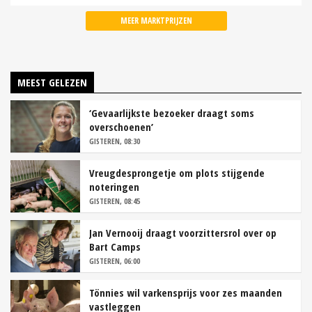
MEER MARKTPRIJZEN
MEEST GELEZEN
‘Gevaarlijkste bezoeker draagt soms
overschoenen’
GISTEREN, 08:30
Vreugdesprongetje om plots stijgende
noteringen
GISTEREN, 08:45
Jan Vernooij draagt voorzittersrol over op
Bart Camps
GISTEREN, 06:00
Tönnies wil varkensprijs voor zes maanden
vastleggen