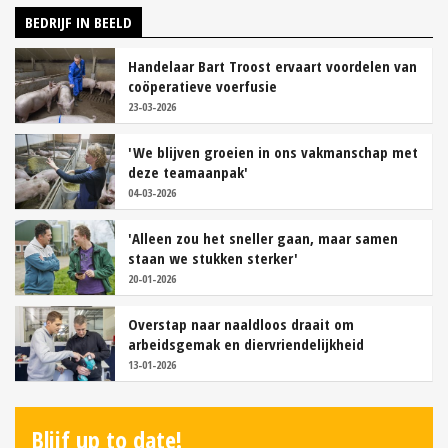
BEDRIJF IN BEELD
Handelaar Bart Troost ervaart voordelen van
coöperatieve voerfusie
23-03-2026
'We blijven groeien in ons vakmanschap met
deze teamaanpak'
04-03-2026
'Alleen zou het sneller gaan, maar samen
staan we stukken sterker'
20-01-2026
Overstap naar naaldloos draait om
arbeidsgemak en diervriendelijkheid
13-01-2026
Blijf up to date!