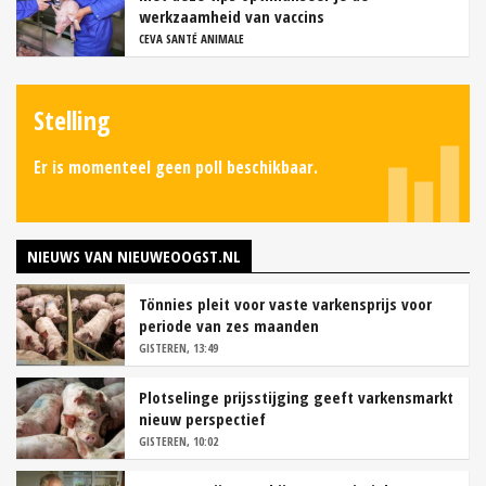
werkzaamheid van vaccins
CEVA SANTÉ ANIMALE
Stelling
Er is momenteel geen poll beschikbaar.
NIEUWS VAN NIEUWEOOGST.NL
Tönnies pleit voor vaste varkensprijs voor
periode van zes maanden
GISTEREN, 13:49
Plotselinge prijsstijging geeft varkensmarkt
nieuw perspectief
GISTEREN, 10:02