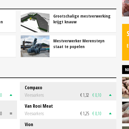
Grootschalige mestverwerking
en
krijgt knauw
Mestverwerker Merensteyn
E
staat te popelen
N
Compaxo
50
Vleesvarkens
€ 1,32
€ 0,10
Van Rooi Meat
00
Vleesvarkens
€ 1,25
€ 0,10
Vion