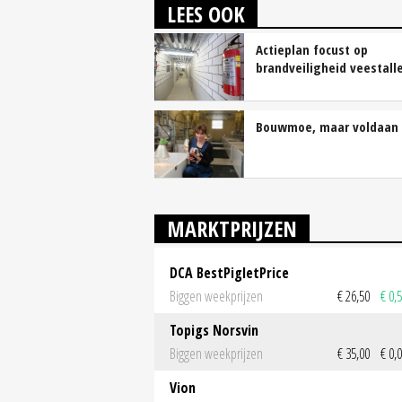
LEES OOK
Actieplan focust op
brandveiligheid veestall
Bouwmoe, maar voldaan
MARKTPRIJZEN
DCA BestPigletPrice
Biggen weekprijzen
€ 26,50
€ 0,
Topigs Norsvin
Biggen weekprijzen
€ 35,00
€ 0,
Vion