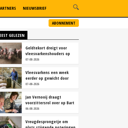
ARTNERS
NIEUWSBRIEF
ABONNEMENT
EEST GELEZEN
Geldtekort dreigt voor
vleesvarkenshouders op
vrije markt
07-08-2026
Vleesvarkens een week
eerder op gewicht door
continu aanbod van
07-08-2026
brijvoer
Jan Vernooij draagt
voorzittersrol over op Bart
Camps
06-08-2026
Vreugdesprongetje om
plots stijgende noteringen