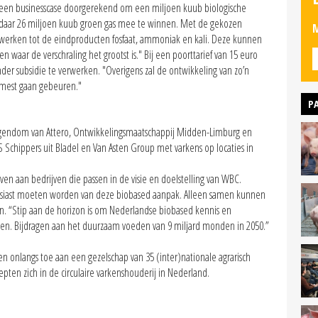
een businesscase doorgerekend om een miljoen kuub biologische
daar 26 miljoen kuub groen gas mee te winnen. Met de gekozen
M
erwerken tot de eindproducten fosfaat, ammoniak en kali. Deze kunnen
waar de verschraling het grootst is." Bij een poorttarief van 15 euro
nder subsidie te verwerken. "Overigens zal de ontwikkeling van zo’n
 mest gaan gebeuren."
P
eigendom van Attero, Ontwikkelingsmaatschappij Midden-Limburg en
 Schippers uit Bladel en Van Asten Group met varkens op locaties in
n aan bedrijven die passen in de visie en doelstelling van WBC.
usiast moeten worden van deze biobased aanpak. Alleen samen kunnen
n. “Stip aan de horizon is om Nederlandse biobased kennis en
en. Bijdragen aan het duurzaam voeden van 9 miljard monden in 2050.”
n onlangs toe aan een gezelschap van 35 (inter)nationale agrarisch
iepten zich in de circulaire varkenshouderij in Nederland.