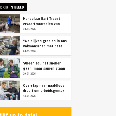
DRIJF IN BEELD
Handelaar Bart Troost
ervaart voordelen van
coöperatieve voerfusie
23-03-2026
'We blijven groeien in ons
vakmanschap met deze
teamaanpak'
04-03-2026
'Alleen zou het sneller
gaan, maar samen staan
we stukken sterker'
20-01-2026
Overstap naar naaldloos
draait om arbeidsgemak
en diervriendelijkheid
13-01-2026
Blijf up to date!