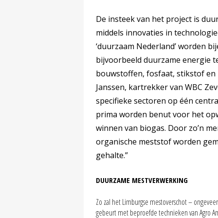
De insteek van het project is du
middels innovaties in technologie
‘duurzaam Nederland’ worden bi
bijvoorbeeld duurzame energie t
bouwstoffen, fosfaat, stikstof en 
Janssen, kartrekker van WBC Zev
specifieke sectoren op één centr
prima worden benut voor het opwa
winnen van biogas. Door zo’n me
organische meststof worden gem
gehalte.”
DUURZAME MESTVERWERKING
Zo zal het Limburgse mestoverschot – ongeveer
gebeurt met beproefde technieken van Agro Ame