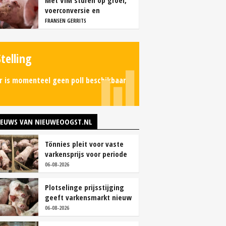
Met VIM sturen op groei,
voerconversie en
rendement
FRANSEN GERRITS
Stelling
r is momenteel geen poll beschikbaar.
IEUWS VAN NIEUWEOOGST.NL
Tönnies pleit voor vaste
varkensprijs voor periode
van zes maanden
06-08-2026
Plotselinge prijsstijging
geeft varkensmarkt nieuw
perspectief
06-08-2026