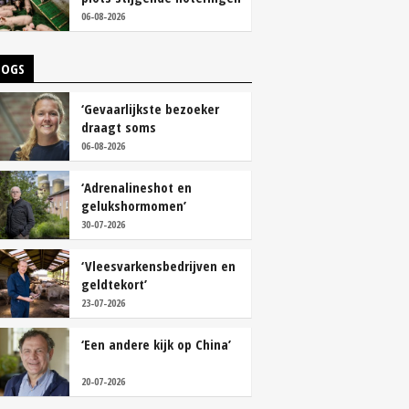
06-08-2026
LOGS
‘Gevaarlijkste bezoeker
draagt soms
overschoenen’
06-08-2026
‘Adrenalineshot en
gelukshormomen’
30-07-2026
‘Vleesvarkensbedrijven en
geldtekort’
23-07-2026
‘Een andere kijk op China’
20-07-2026