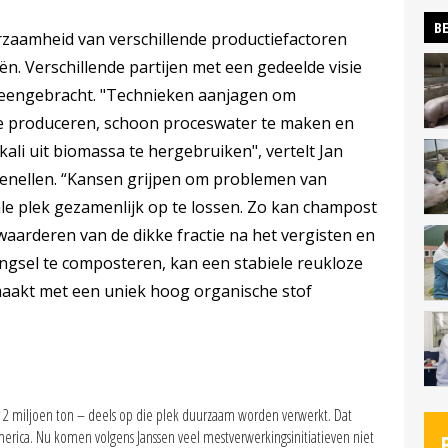
BE
urzaamheid van verschillende productiefactoren
ën. Verschillende partijen met een gedeelde visie
jeengebracht. "Technieken aanjagen om
e produceren, schoon proceswater te maken en
kali uit biomassa te hergebruiken", vertelt Jan
enellen. “Kansen grijpen om problemen van
ale plek gezamenlijk op te lossen. Zo kan champost
arderen van de dikke fractie na het vergisten en
ngsel te composteren, kan een stabiele reukloze
aakt met een uniek hoog organische stof
 2 miljoen ton – deels op die plek duurzaam worden verwerkt. Dat
rica. Nu komen volgens Janssen veel mestverwerkingsinitiatieven niet