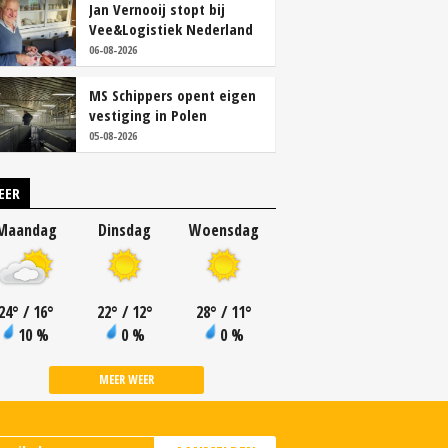
Jan Vernooij stopt bij
Vee&Logistiek Nederland
06-08-2026
MS Schippers opent eigen
vestiging in Polen
05-08-2026
EER
Maandag
Dinsdag
Woensdag
24
°
/ 16
°
22
°
/ 12
°
28
°
/ 11
°
10 %
0 %
0 %
MEER WEER