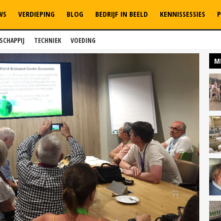
WS
VERDIEPING
BLOG
BEDRIJF IN BEELD
KENNISSESSIES
P
SCHAPPIJ
TECHNIEK
VOEDING
M