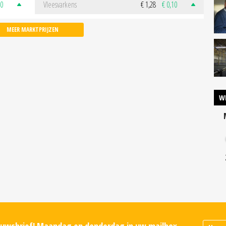
50
Vleesvarkens
€ 1,28
€ 0,10
MEER MARKTPRIJZEN
W