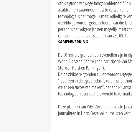
van de grond vanwege imagoproblemen. "Er is 
afvalstromen waaronder mest te verwerken en 
technologie is het mogelijk mest volledig te v
wereldwijd worden geëxporteerd naar die landen 
per ton is het volgens Janssen mogelijk mest zo
centrale in behapbare stappen van 250.000 ton
SAMENWERKING
De 90 hectare gronden op Zevenellen zijn in 
World Biobased Centre (een participatie van MS
Sterksel, Horst en Panningen).
De beschikbare gronden zullen worden uitgegeve
“Iedereen in de agroproductieketen zal entho
we er een succes van maken”, benadrukt Jansse
technologieën over de hele wereld te vermarkt
Deze plannen van WBC Zevenellen lichtte Jansse
journalisten in Horst. Deze vakjournalisten verd