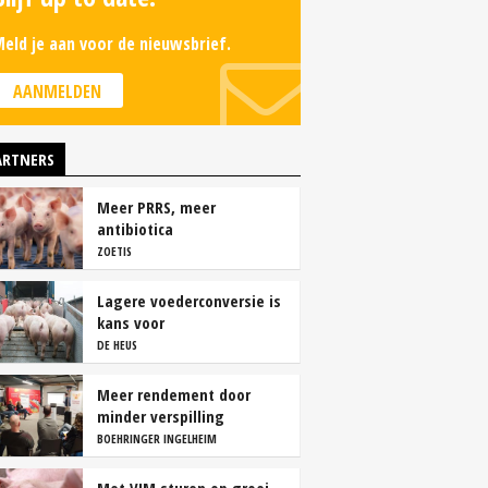
eld je aan voor de nieuwsbrief.
AANMELDEN
ARTNERS
Meer PRRS, meer
antibiotica
ZOETIS
Lagere voederconversie is
kans voor
vleesvarkenshouders
DE HEUS
Meer rendement door
minder verspilling
BOEHRINGER INGELHEIM