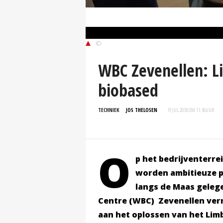
©
WBC Zevenellen: L
biobased
TECHNIEK
JOS THELOSEN
19 JUL 2018 OM 11:36
UUR
O
p het bedrijventerre
worden ambitieuze p
langs de Maas gelege
Centre (WBC) Zevenellen verr
aan het oplossen van het Li