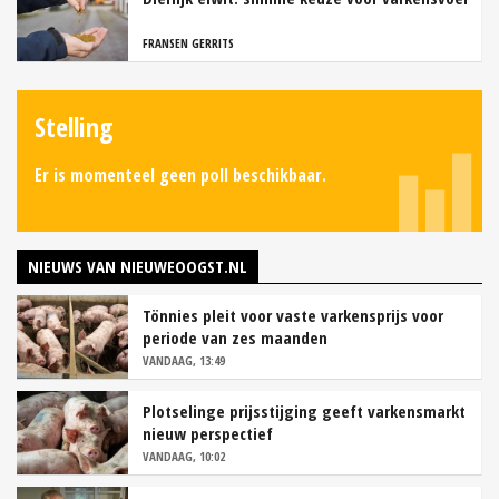
FRANSEN GERRITS
Stelling
Er is momenteel geen poll beschikbaar.
NIEUWS VAN NIEUWEOOGST.NL
Tönnies pleit voor vaste varkensprijs voor
periode van zes maanden
VANDAAG, 13:49
Plotselinge prijsstijging geeft varkensmarkt
nieuw perspectief
VANDAAG, 10:02