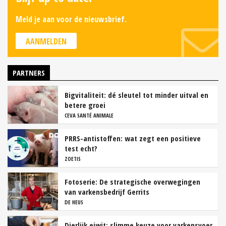
Meld je aan voor de nieuwsbrief.
AANMELDEN
PARTNERS
Bigvitaliteit: dé sleutel tot minder uitval en
betere groei
CEVA SANTÉ ANIMALE
PRRS-antistoffen: wat zegt een positieve
test echt?
ZOETIS
Fotoserie: De strategische overwegingen
van varkensbedrijf Gerrits
DE HEUS
Dierlijk eiwit: slimme keuze voor varkensvoer