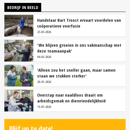
BEDRIJF IN BEELD
Handelaar Bart Troost ervaart voordelen van
coöperatieve voerfusie
23-03-2026
'We blijven groeien in ons vakmanschap met
deze teamaanpak'
04-03-2026
'Alleen zou het sneller gaan, maar samen
staan we stukken sterker'
20-01-2026
Overstap naar naaldloos draait om
arbeidsgemak en diervriendelijkheid
13-01-2026
Blijf up to date!