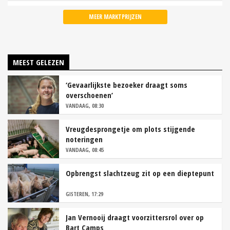
MEER MARKTPRIJZEN
MEEST GELEZEN
‘Gevaarlijkste bezoeker draagt soms
overschoenen’
VANDAAG, 08:30
Vreugdesprongetje om plots stijgende
noteringen
VANDAAG, 08:45
Opbrengst slachtzeug zit op een dieptepunt
GISTEREN, 17:29
Jan Vernooij draagt voorzittersrol over op
Bart Camps