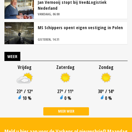
Jan Vernooij stopt bij Vee&Logistiek
Nederland
VANDAAG, 06:00
MS Schippers opent eigen vestiging in Polen
GISTEREN, 14:31
WEER
Vrijdag
Zaterdag
Zondag
23
°
/ 12
°
27
°
/ 11
°
30
°
/ 14
°
10 %
0 %
0 %
MEER WEER
Meld u hier aan voor de Varkens.nl nieuwsbrief! Maandag