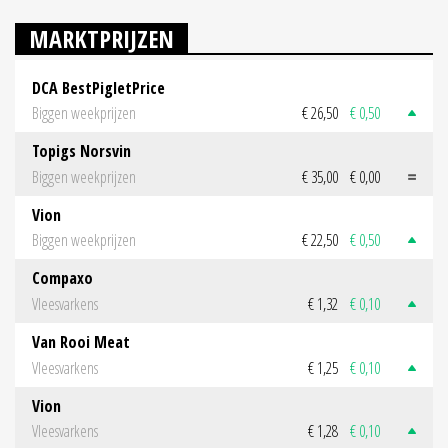
MARKTPRIJZEN
DCA BestPigletPrice
Biggen weekprijzen
€ 26,50
€ 0,50
Topigs Norsvin
Biggen weekprijzen
€ 35,00
€ 0,00
Vion
Biggen weekprijzen
€ 22,50
€ 0,50
Compaxo
Vleesvarkens
€ 1,32
€ 0,10
Van Rooi Meat
Vleesvarkens
€ 1,25
€ 0,10
Vion
Vleesvarkens
€ 1,28
€ 0,10