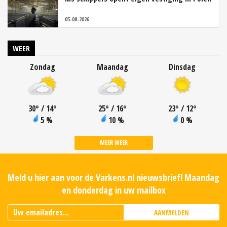
05-08-2026
WEER
Zondag
Maandag
Dinsdag
30
°
/ 14
°
25
°
/ 16
°
23
°
/ 12
°
5 %
10 %
0 %
MEER WEER
Meld u hier aan voor de Varkens.nl nieuwsbrief! Maandag
en donderdag in uw mailbox
AANMELDEN