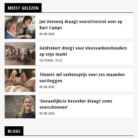
MEEST GELEZEN
Jan Vernooij draagt voorzittersrol over op
Bart Camps
06-08-2026
Geldtekort dreigt voor vleesvarkenshouders
op vrije markt
GISTEREN, 15:32
Tönnies wil varkensprijs voor zes maanden
vastleggen
06-08-2026
‘Gevaarlijkste bezoeker draagt soms
overschoenen’
06-08-2026
BLOGS