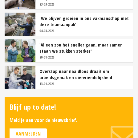
23-03-2026
'We blijven groeien in ons vakmanschap met
deze teamaanpak'
04-03-2026
'Alleen zou het sneller gaan, maar samen
staan we stukken sterker'
20-01-2026
Overstap naar naaldloos draait om
arbeidsgemak en diervriendelijkheid
13-01-2026
Blijf up to date!
Meld je aan voor de nieuwsbrief.
AANMELDEN