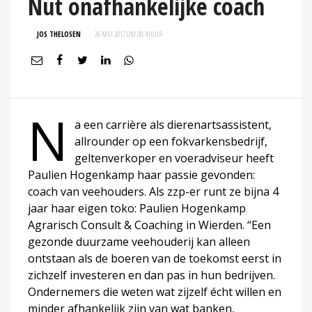
Nut onafhankelijke coach
JOS THELOSEN
26 MEI 2017 OM 08:41
UUR
N
a een carrière als dierenartsassistent,
allrounder op een fokvarkensbedrijf,
geltenverkoper en voeradviseur heeft
Paulien Hogenkamp haar passie gevonden:
coach van veehouders. Als zzp-er runt ze bijna 4
jaar haar eigen toko: Paulien Hogenkamp
Agrarisch Consult & Coaching in Wierden. “Een
gezonde duurzame veehouderij kan alleen
ontstaan als de boeren van de toekomst eerst in
zichzelf investeren en dan pas in hun bedrijven.
Ondernemers die weten wat zijzelf écht willen en
minder afhankelijk zijn van wat banken,