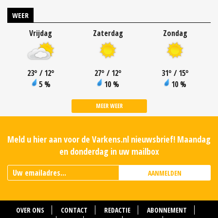
WEER
Vrijdag
Zaterdag
Zondag
23
°
/ 12
°
27
°
/ 12
°
31
°
/ 15
°
5 %
10 %
10 %
MEER WEER
Meld u hier aan voor de Varkens.nl nieuwsbrief! Maandag
en donderdag in uw mailbox
AANMELDEN
OVER ONS
CONTACT
REDACTIE
ABONNEMENT