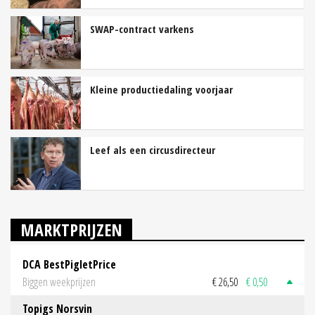
SWAP-contract varkens
Kleine productiedaling voorjaar
Leef als een circusdirecteur
MARKTPRIJZEN
DCA BestPigletPrice
Biggen weekprijzen
€ 26,50
€ 0,50
Topigs Norsvin