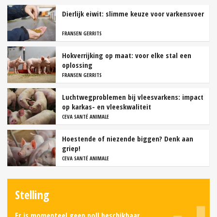
Dierlijk eiwit: slimme keuze voor varkensvoer
FRANSEN GERRITS
Hokverrijking op maat: voor elke stal een
oplossing
FRANSEN GERRITS
Luchtwegproblemen bij vleesvarkens: impact
op karkas- en vleeskwaliteit
CEVA SANTÉ ANIMALE
Hoestende of niezende biggen? Denk aan
griep!
CEVA SANTÉ ANIMALE
Stelling
Er is momenteel geen poll beschikbaar.