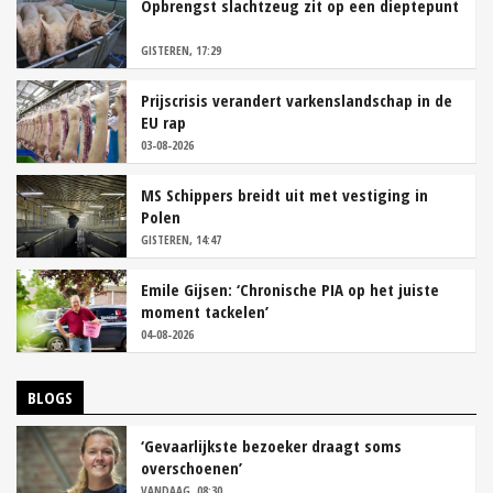
Opbrengst slachtzeug zit op een dieptepunt
GISTEREN, 17:29
Prijscrisis verandert varkenslandschap in de
EU rap
03-08-2026
MS Schippers breidt uit met vestiging in
Polen
GISTEREN, 14:47
Emile Gijsen: ‘Chronische PIA op het juiste
moment tackelen’
04-08-2026
BLOGS
‘Gevaarlijkste bezoeker draagt soms
overschoenen’
VANDAAG, 08:30