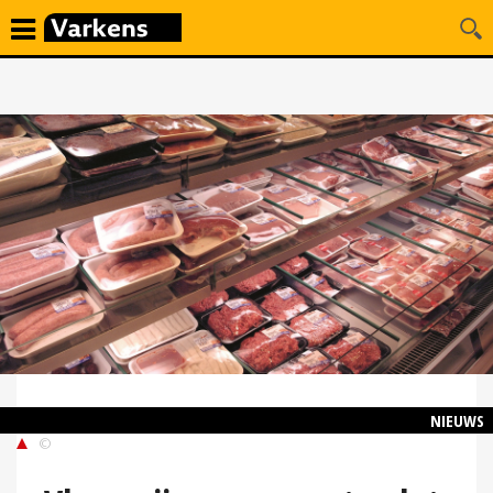
NIEUWS
©