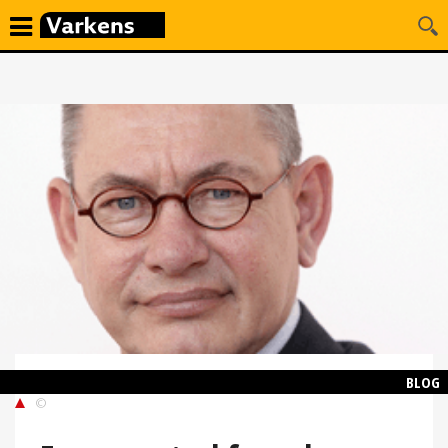
BLOG
©