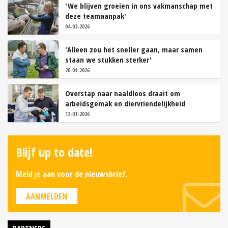
'We blijven groeien in ons vakmanschap met
deze teamaanpak'
04-03-2026
'Alleen zou het sneller gaan, maar samen
staan we stukken sterker'
20-01-2026
Overstap naar naaldloos draait om
arbeidsgemak en diervriendelijkheid
13-01-2026
Blijf up to date!
Meld je aan voor de nieuwsbrief.
AANMELDEN