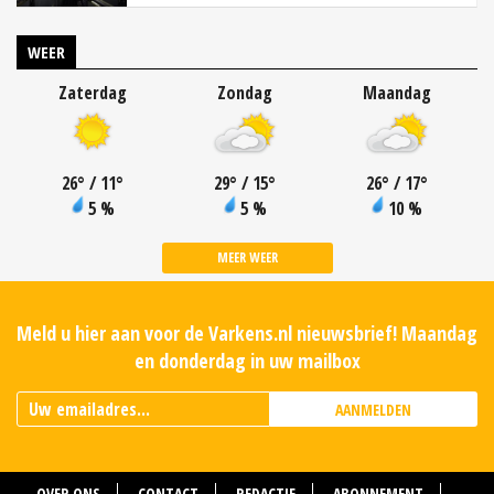
WEER
Zaterdag
Zondag
Maandag
26
°
/ 11
°
29
°
/ 15
°
26
°
/ 17
°
5 %
5 %
10 %
MEER WEER
Meld u hier aan voor de Varkens.nl nieuwsbrief! Maandag
en donderdag in uw mailbox
AANMELDEN
OVER ONS
CONTACT
REDACTIE
ABONNEMENT