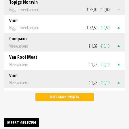
Topigs Norsvin
Biggen weekprijzen
€ 35,00
€ 0,00
Vion
Biggen weekprijzen
€ 22,50
€ 0,50
Compaxo
Vleesvarkens
€ 1,32
€ 0,10
Van Rooi Meat
Vleesvarkens
€ 1,25
€ 0,10
Vion
Vleesvarkens
€ 1,28
€ 0,10
MEER MARKTPRIJZEN
MEEST GELEZEN