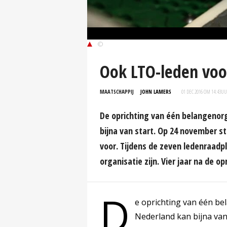
©
Ook LTO-leden voo
MAATSCHAPPIJ
JOHN LAMERS
01 DEC 2016 OM 14:43
UU
De oprichting van één belangenorg
bijna van start. Op 24 november 
voor. Tijdens de zeven ledenraad
organisatie zijn. Vier jaar na de 
D
e oprichting van één be
Nederland kan bijna va