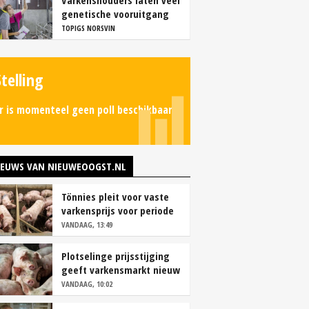
Varkenshouders laten veel
genetische vooruitgang
liggen
TOPIGS NORSVIN
Stelling
r is momenteel geen poll beschikbaar.
IEUWS VAN NIEUWEOOGST.NL
Tönnies pleit voor vaste
varkensprijs voor periode
van zes maanden
VANDAAG, 13:49
Plotselinge prijsstijging
geeft varkensmarkt nieuw
perspectief
VANDAAG, 10:02