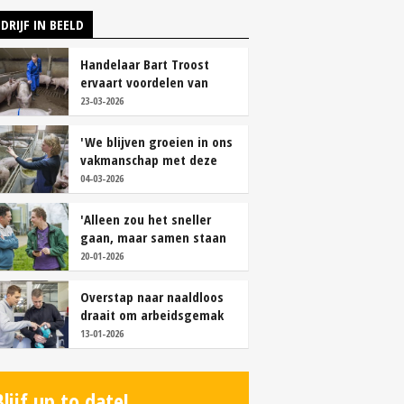
DRIJF IN BEELD
Handelaar Bart Troost
ervaart voordelen van
coöperatieve voerfusie
23-03-2026
'We blijven groeien in ons
vakmanschap met deze
teamaanpak'
04-03-2026
'Alleen zou het sneller
gaan, maar samen staan
we stukken sterker'
20-01-2026
Overstap naar naaldloos
draait om arbeidsgemak
en diervriendelijkheid
13-01-2026
Blijf up to date!