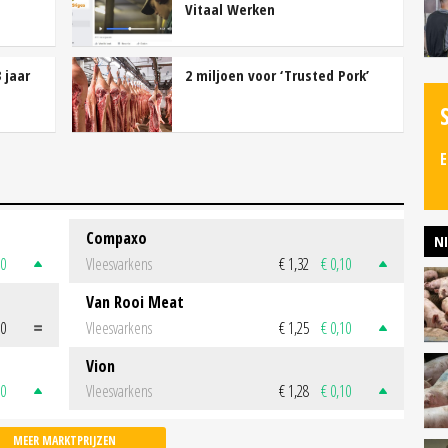
Vitaal Werken
 jaar
2 miljoen voor ‘Trusted Pork’
E
Compaxo
N
50
Vleesvarkens
€ 1,32
€ 0,10
Van Rooi Meat
00
Vleesvarkens
€ 1,25
€ 0,10
Vion
50
Vleesvarkens
€ 1,28
€ 0,10
MEER MARKTPRIJZEN