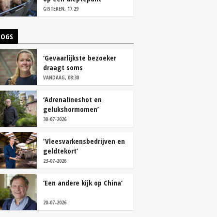
GISTEREN, 17:29
LOGS
‘Gevaarlijkste bezoeker
draagt soms
overschoenen’
VANDAAG, 08:30
‘Adrenalineshot en
gelukshormomen’
30-07-2026
‘Vleesvarkensbedrijven en
geldtekort’
23-07-2026
‘Een andere kijk op China’
20-07-2026