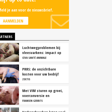
eld je aan voor de nieuwsbrief.
AANMELDEN
ARTNERS
Luchtwegproblemen bij
vleesvarkens: impact op
karkas- en vleeskwaliteit
CEVA SANTÉ ANIMALE
PRRS: de onzichtbare
kosten voor uw bedrijf
ZOETIS
Met VIM sturen op groei,
voerconversie en
rendement
FRANSEN GERRITS