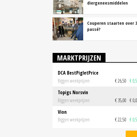
diergeneesmiddelen
Couperen staarten over 3
passé?
MARKTPRIJZEN
DCA BestPigletPrice
Biggen weekprijzen
€ 26,50
€ 0,
Topigs Norsvin
Biggen weekprijzen
€ 35,00
€ 0,
Vion
Biggen weekprijzen
€ 22,50
€ 0,