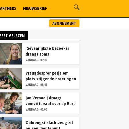
ARTNERS
NIEUWSBRIEF
ABONNEMENT
EEST GELEZEN
‘Gevaarlijkste bezoeker
draagt soms
overschoenen’
VANDAAG, 08:30
Vreugdesprongetje om
plots stijgende noteringen
VANDAAG, 08:45
Jan Vernooij draagt
voorzittersrol over op Bart
Camps
VANDAAG, 06:00
Opbrengst slachtzeug zit
op een dieptepunt