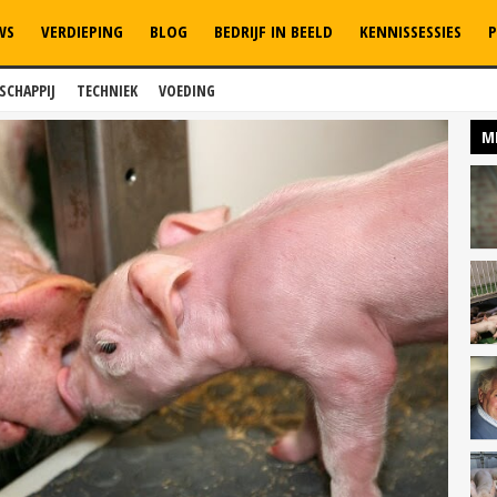
WS
VERDIEPING
BLOG
BEDRIJF IN BEELD
KENNISSESSIES
P
SCHAPPIJ
TECHNIEK
VOEDING
M