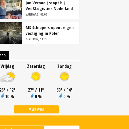
Jan Vernooij stopt bij
Vee&Logistiek Nederland
VANDAAG, 06:00
MS Schippers opent eigen
vestiging in Polen
GISTEREN, 14:31
EER
Vrijdag
Zaterdag
Zondag
23
°
/ 12
°
27
°
/ 11
°
30
°
/ 14
°
10 %
0 %
0 %
MEER WEER