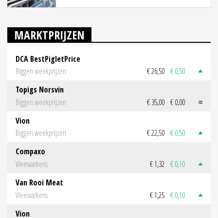
MARKTPRIJZEN
DCA BestPigletPrice
Biggen weekprijzen
€ 26,50
€ 0,50
Topigs Norsvin
Biggen weekprijzen
€ 35,00
€ 0,00
Vion
Biggen weekprijzen
€ 22,50
€ 0,50
Compaxo
Vleesvarkens
€ 1,32
€ 0,10
Van Rooi Meat
Vleesvarkens
€ 1,25
€ 0,10
Vion