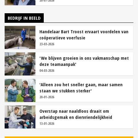
20-07-2026
BEDRIJF IN BEELD
Handelaar Bart Troost ervaart voordelen van
coöperatieve voerfusie
23-03-2026
'We blijven groeien in ons vakmanschap met
deze teamaanpak'
04-03-2026
'Alleen zou het sneller gaan, maar samen
staan we stukken sterker'
20-01-2026
Overstap naar naaldloos draait om
arbeidsgemak en diervriendelijkheid
13-01-2026