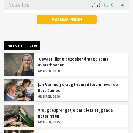
Vleesvarkens
€ 1,28
€ 0,10
MEER MARKTPRIJZEN
MEEST GELEZEN
‘Gevaarlijkste bezoeker draagt soms
overschoenen’
GISTEREN, 08:30
Jan Vernooij draagt voorzittersrol over op
Bart Camps
GISTEREN, 06:00
Vreugdesprongetje om plots stijgende
noteringen
GISTEREN, 08:45