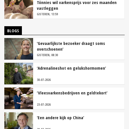
Tönnies wil varkensprijs voor zes maanden
vastleggen
GISTEREN, 13:59
BLOGS
‘Gevaarlijkste bezoeker draagt soms
overschoenen’
GISTEREN, 08:30
‘Adrenalineshot en gelukshormomen’
30-07-2026
‘Vleesvarkensbedrijven en geldtekort’
23-07-2026
‘Een andere kijk op China’