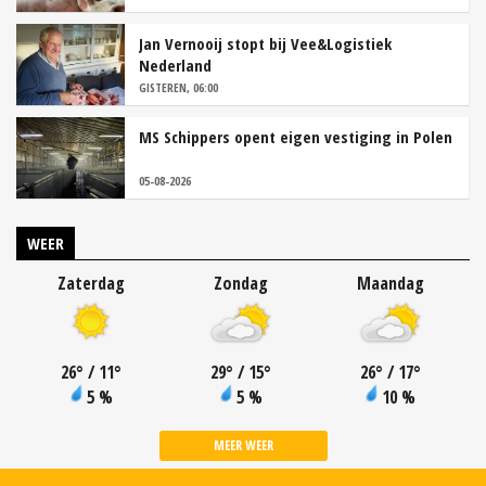
Jan Vernooij stopt bij Vee&Logistiek
Nederland
GISTEREN, 06:00
MS Schippers opent eigen vestiging in Polen
05-08-2026
WEER
Zaterdag
Zondag
Maandag
26
°
/ 11
°
29
°
/ 15
°
26
°
/ 17
°
5 %
5 %
10 %
MEER WEER