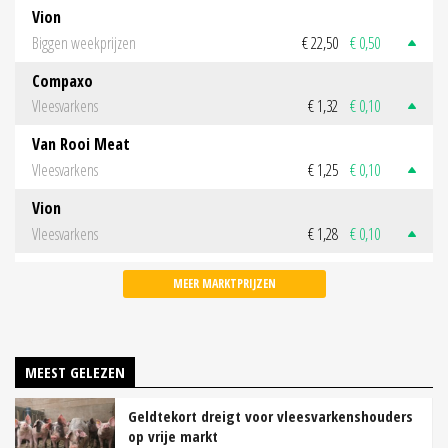
Vion
Biggen weekprijzen
€ 22,50
€ 0,50
Compaxo
Vleesvarkens
€ 1,32
€ 0,10
Van Rooi Meat
Vleesvarkens
€ 1,25
€ 0,10
Vion
Vleesvarkens
€ 1,28
€ 0,10
MEER MARKTPRIJZEN
MEEST GELEZEN
Geldtekort dreigt voor vleesvarkenshouders
op vrije markt