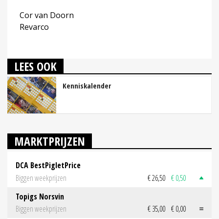
Cor van Doorn
Revarco
LEES OOK
Kenniskalender
MARKTPRIJZEN
DCA BestPigletPrice
Biggen weekprijzen
€ 26,50
€ 0,50
Topigs Norsvin
Biggen weekprijzen
€ 35,00
€ 0,00