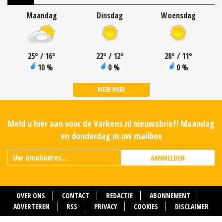
Maandag
Dinsdag
Woensdag
25
°
/ 16
°
22
°
/ 12
°
28
°
/ 11
°
10 %
0 %
0 %
MEER WEER
Meld u hier aan voor de Varkens.nl nieuwsbrief! Maandag
en donderdag in uw mailbox
AANMELDEN
OVER ONS
CONTACT
REDACTIE
ABONNEMENT
ADVERTEREN
RSS
PRIVACY
COOKIES
DISCLAIMER