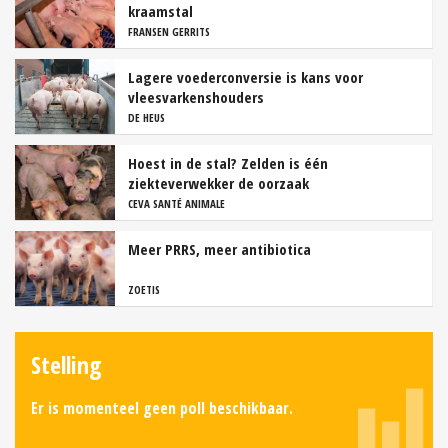
kraamstal
FRANSEN GERRITS
Lagere voederconversie is kans voor
vleesvarkenshouders
DE HEUS
Hoest in de stal? Zelden is één
ziekteverwekker de oorzaak
CEVA SANTÉ ANIMALE
Meer PRRS, meer antibiotica
ZOETIS
Stelling
Er is momenteel geen poll beschikbaar.