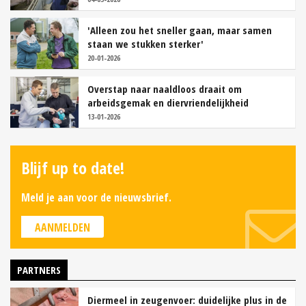
'Alleen zou het sneller gaan, maar samen
staan we stukken sterker'
20-01-2026
Overstap naar naaldloos draait om
arbeidsgemak en diervriendelijkheid
13-01-2026
Blijf up to date!
Meld je aan voor de nieuwsbrief.
AANMELDEN
PARTNERS
Diermeel in zeugenvoer: duidelijke plus in de