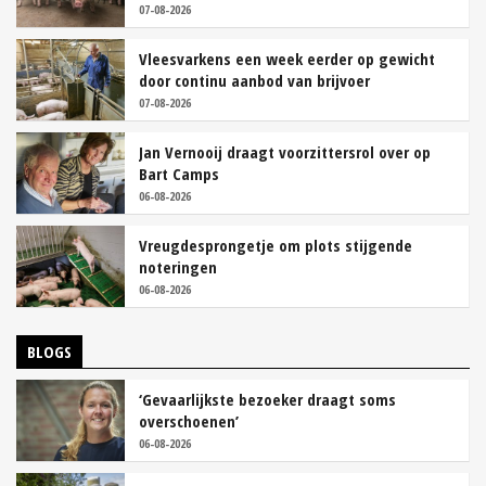
07-08-2026
Vleesvarkens een week eerder op gewicht
door continu aanbod van brijvoer
07-08-2026
Jan Vernooij draagt voorzittersrol over op
Bart Camps
06-08-2026
Vreugdesprongetje om plots stijgende
noteringen
06-08-2026
BLOGS
‘Gevaarlijkste bezoeker draagt soms
overschoenen’
06-08-2026