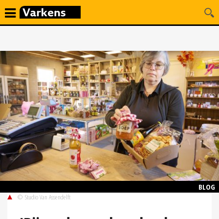
BLOG
© Studio Van Assendelft