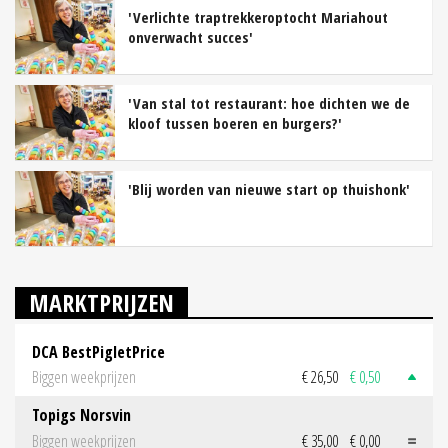
'Verlichte traptrekkeroptocht Mariahout
onverwacht succes'
'Van stal tot restaurant: hoe dichten we de
kloof tussen boeren en burgers?'
'Blij worden van nieuwe start op thuishonk'
MARKTPRIJZEN
DCA BestPigletPrice
Biggen weekprijzen
€ 26,50
€ 0,50
Topigs Norsvin
Biggen weekprijzen
€ 35,00
€ 0,00