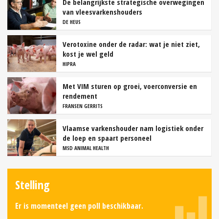
De belangrijkste strategische overwegingen
van vleesvarkenshouders
DE HEUS
Verotoxine onder de radar: wat je niet ziet,
kost je wel geld
HIPRA
Met VIM sturen op groei, voerconversie en
rendement
FRANSEN GERRITS
Vlaamse varkenshouder nam logistiek onder
de loep en spaart personeel
MSD ANIMAL HEALTH
Stelling
Er is momenteel geen poll beschikbaar.