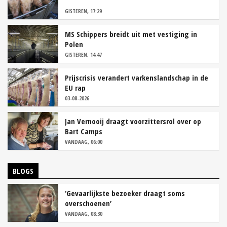
GISTEREN, 17:29
MS Schippers breidt uit met vestiging in
Polen
GISTEREN, 14:47
Prijscrisis verandert varkenslandschap in de
EU rap
03-08-2026
Jan Vernooij draagt voorzittersrol over op
Bart Camps
VANDAAG, 06:00
BLOGS
‘Gevaarlijkste bezoeker draagt soms
overschoenen’
VANDAAG, 08:30