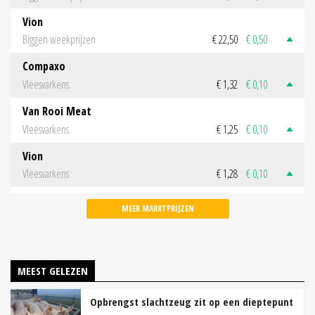
Vion
Biggen weekprijzen
€ 22,50
€ 0,50
Compaxo
Vleesvarkens
€ 1,32
€ 0,10
Van Rooi Meat
Vleesvarkens
€ 1,25
€ 0,10
Vion
Vleesvarkens
€ 1,28
€ 0,10
MEER MARKTPRIJZEN
MEEST GELEZEN
Opbrengst slachtzeug zit op een dieptepunt