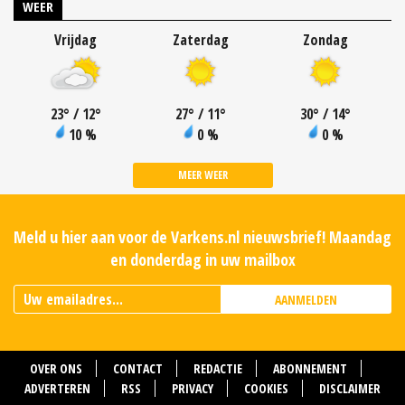
WEER
Vrijdag
Zaterdag
Zondag
23
°
/ 12
°
27
°
/ 11
°
30
°
/ 14
°
10 %
0 %
0 %
MEER WEER
Meld u hier aan voor de Varkens.nl nieuwsbrief! Maandag
en donderdag in uw mailbox
AANMELDEN
OVER ONS
CONTACT
REDACTIE
ABONNEMENT
ADVERTEREN
RSS
PRIVACY
COOKIES
DISCLAIMER