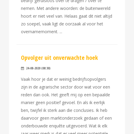
bedrijf geruisloos over te dragen / over te
nemen. Met andere woorden: de buitenwereld
hoort er niet veel van. Helaas gaat dit niet altijd
zo soepel, vaak ligt de oorzaak al voor het
overnamemoment.
Opvolger uit onverwachte hoek
24-08-2020 (08:30)
Vaak hoor je dat er weinig bedrijfsopvolgers
zijn in de agrarische sector door wat voor een
reden dan ook. Het geeft mij op een bepaalde
manier geen positief gevoel. En als ik eerlijk
ben, twijfel ik sterk aan die conclusies. Ik heb
daarvoor geen marktonderzoek gedaan of een
onderbouwde enquête uitgevoerd. Wat ik elk
jaar weer merk is dat er veel meer potentiële