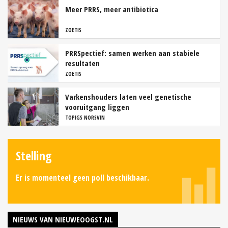
Meer PRRS, meer antibiotica
ZOETIS
PRRSpectief: samen werken aan stabiele
resultaten
ZOETIS
Varkenshouders laten veel genetische
vooruitgang liggen
TOPIGS NORSVIN
Stelling
Er is momenteel geen poll beschikbaar.
NIEUWS VAN NIEUWEOOGST.NL