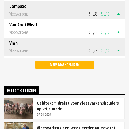
Compaxo
Vleesvarkens
€ 1,32
€ 0,10
Van Rooi Meat
Vleesvarkens
€ 1,25
€ 0,10
Vion
Vleesvarkens
€ 1,28
€ 0,10
MEER MARKTPRIJZEN
MEEST GELEZEN
Geldtekort dreigt voor vleesvarkenshouders
op vrije markt
07-08-2026
Vleesvarkens een week eerder op gewicht