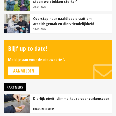
staan we stukken sterker'
20-01-2026
Overstap naar naaldloos draait om
arbeidsgemak en diervriendelijkheid
13-01-2026
Blijf up to date!
Meld je aan voor de nieuwsbrief.
AANMELDEN
PARTNERS
Dierlijk eiwit: slimme keuze voor varkensvoer
FRANSEN GERRITS