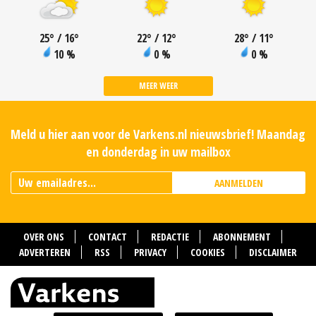
25
°
/ 16
°
22
°
/ 12
°
28
°
/ 11
°
10 %
0 %
0 %
MEER WEER
Meld u hier aan voor de Varkens.nl nieuwsbrief! Maandag
en donderdag in uw mailbox
AANMELDEN
OVER ONS
CONTACT
REDACTIE
ABONNEMENT
ADVERTEREN
RSS
PRIVACY
COOKIES
DISCLAIMER