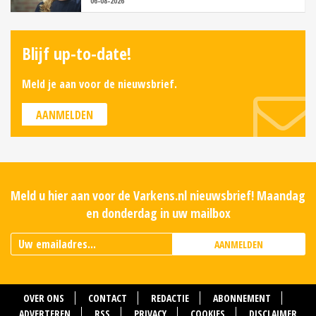
06-08-2026
Blijf up-to-date!
Meld je aan voor de nieuwsbrief.
AANMELDEN
Meld u hier aan voor de Varkens.nl nieuwsbrief! Maandag
en donderdag in uw mailbox
AANMELDEN
OVER ONS
CONTACT
REDACTIE
ABONNEMENT
ADVERTEREN
RSS
PRIVACY
COOKIES
DISCLAIMER