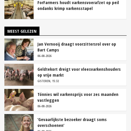
ForFarmers houdt varkensvoerafzet op peil
ondanks krimp varkensstapel
MEEST GELEZEN
Jan Vernooij draagt voorzittersrol over op
Bart Camps
06-08-2026
Geldtekort dreigt voor vleesvarkenshouders
op vrije markt
GISTEREN, 15:32
Tönnies wil varkensprijs voor zes maanden
vastleggen
06-08-2026
‘Gevaarlijkste bezoeker draagt soms
overschoenen’