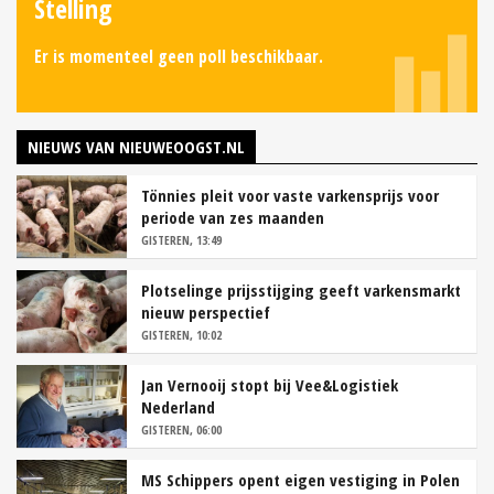
Stelling
Er is momenteel geen poll beschikbaar.
NIEUWS VAN NIEUWEOOGST.NL
Tönnies pleit voor vaste varkensprijs voor
periode van zes maanden
GISTEREN, 13:49
Plotselinge prijsstijging geeft varkensmarkt
nieuw perspectief
GISTEREN, 10:02
Jan Vernooij stopt bij Vee&Logistiek
Nederland
GISTEREN, 06:00
MS Schippers opent eigen vestiging in Polen