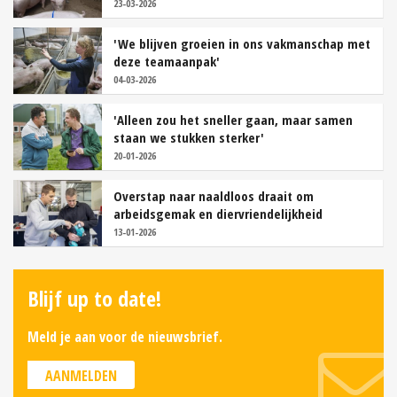
23-03-2026
'We blijven groeien in ons vakmanschap met
deze teamaanpak'
04-03-2026
'Alleen zou het sneller gaan, maar samen
staan we stukken sterker'
20-01-2026
Overstap naar naaldloos draait om
arbeidsgemak en diervriendelijkheid
13-01-2026
Blijf up to date!
Meld je aan voor de nieuwsbrief.
AANMELDEN