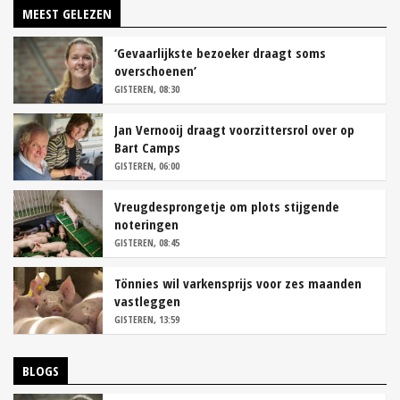
MEEST GELEZEN
‘Gevaarlijkste bezoeker draagt soms
overschoenen’
GISTEREN, 08:30
Jan Vernooij draagt voorzittersrol over op
Bart Camps
GISTEREN, 06:00
Vreugdesprongetje om plots stijgende
noteringen
GISTEREN, 08:45
Tönnies wil varkensprijs voor zes maanden
vastleggen
GISTEREN, 13:59
BLOGS