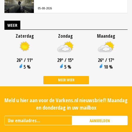
05-08-2026
WEER
Zaterdag
Zondag
Maandag
26
°
/ 11
°
29
°
/ 15
°
26
°
/ 17
°
5 %
5 %
10 %
MEER WEER
Meld u hier aan voor de Varkens.nl nieuwsbrief! Maandag
en donderdag in uw mailbox
AANMELDEN