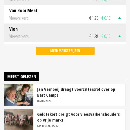
Van Rooi Meat
Vleesvarkens
€ 1,25
€ 0,10
Vion
Vleesvarkens
€ 1,28
€ 0,10
MEER MARKTPRIJZEN
MEEST GELEZEN
Jan Vernooij draagt voorzittersrol over op
Bart Camps
06-08-2026
Geldtekort dreigt voor vleesvarkenshouders
op vrije markt
GISTEREN, 15:32