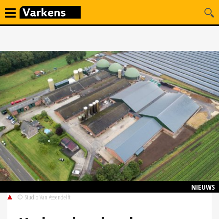
NIEUWS
© Studio Van Assendelft