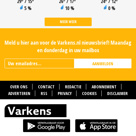
29
°
/ 15
°
26
°
/ 17
°
24
°
/ 12
°
5 %
10 %
0 %
MEER WEER
Meld u hier aan voor de Varkens.nl nieuwsbrief! Maandag
en donderdag in uw mailbox
AANMELDEN
OVER ONS
CONTACT
REDACTIE
ABONNEMENT
ADVERTEREN
RSS
PRIVACY
COOKIES
DISCLAIMER