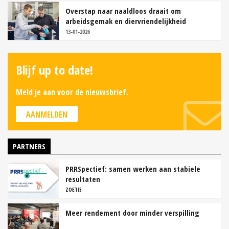
Overstap naar naaldloos draait om
arbeidsgemak en diervriendelijkheid
13-01-2026
Blijf up to date!
Meld je aan voor de nieuwsbrief.
AANMELDEN
PARTNERS
PRRSpectief: samen werken aan stabiele
resultaten
ZOETIS
Meer rendement door minder verspilling