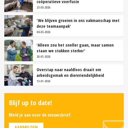
coöperatieve voerfusie
23-03-2026
'We blijven groeien in ons vakmanschap met
deze teamaanpak'
04-03-2026
'Alleen zou het sneller gaan, maar samen
staan we stukken sterker'
20-01-2026
Overstap naar naaldloos draait om
arbeidsgemak en diervriendelijkheid
13-01-2026
Blijf up to date!
Meld je aan voor de nieuwsbrief.
AANMELDEN