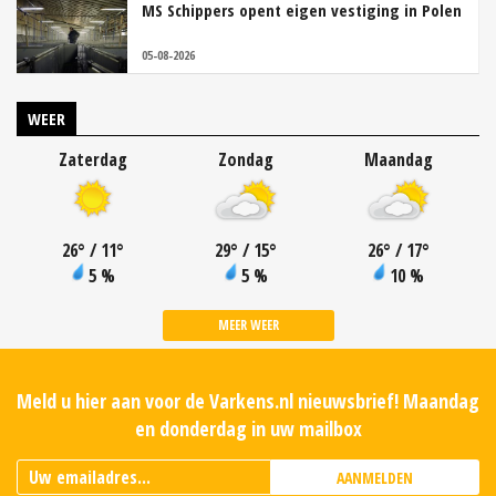
MS Schippers opent eigen vestiging in Polen
05-08-2026
WEER
Zaterdag
Zondag
Maandag
26
°
/ 11
°
29
°
/ 15
°
26
°
/ 17
°
5 %
5 %
10 %
MEER WEER
Meld u hier aan voor de Varkens.nl nieuwsbrief! Maandag
en donderdag in uw mailbox
AANMELDEN