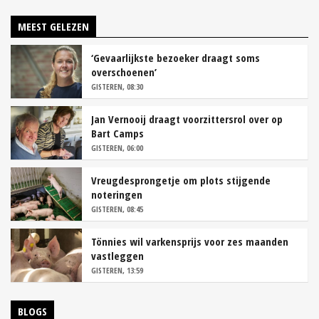
MEEST GELEZEN
‘Gevaarlijkste bezoeker draagt soms
overschoenen’
GISTEREN, 08:30
Jan Vernooij draagt voorzittersrol over op
Bart Camps
GISTEREN, 06:00
Vreugdesprongetje om plots stijgende
noteringen
GISTEREN, 08:45
Tönnies wil varkensprijs voor zes maanden
vastleggen
GISTEREN, 13:59
BLOGS