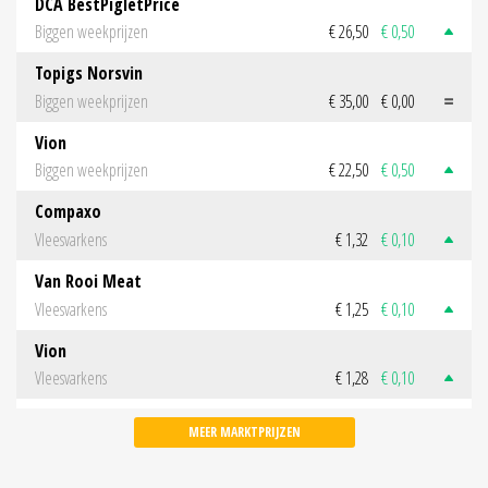
DCA BestPigletPrice
Biggen weekprijzen
€ 26,50
€ 0,50
Topigs Norsvin
Biggen weekprijzen
€ 35,00
€ 0,00
Vion
Biggen weekprijzen
€ 22,50
€ 0,50
Compaxo
Vleesvarkens
€ 1,32
€ 0,10
Van Rooi Meat
Vleesvarkens
€ 1,25
€ 0,10
Vion
Vleesvarkens
€ 1,28
€ 0,10
MEER MARKTPRIJZEN