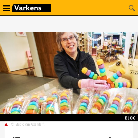
BLOG
© Studio Van Assendelft