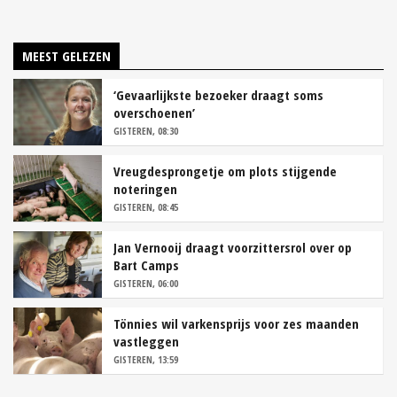
MEEST GELEZEN
‘Gevaarlijkste bezoeker draagt soms
overschoenen’
GISTEREN, 08:30
Vreugdesprongetje om plots stijgende
noteringen
GISTEREN, 08:45
Jan Vernooij draagt voorzittersrol over op
Bart Camps
GISTEREN, 06:00
Tönnies wil varkensprijs voor zes maanden
vastleggen
GISTEREN, 13:59