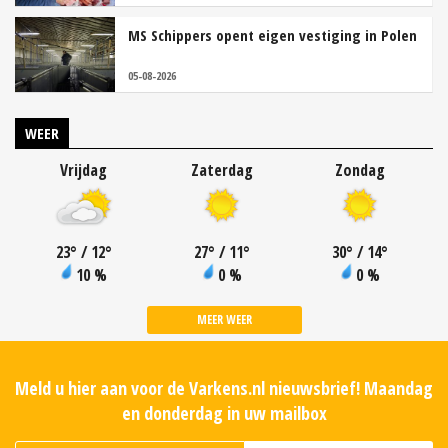
MS Schippers opent eigen vestiging in Polen
05-08-2026
WEER
Vrijdag
Zaterdag
Zondag
23
°
/ 12
°
27
°
/ 11
°
30
°
/ 14
°
10 %
0 %
0 %
MEER WEER
Meld u hier aan voor de Varkens.nl nieuwsbrief! Maandag
en donderdag in uw mailbox