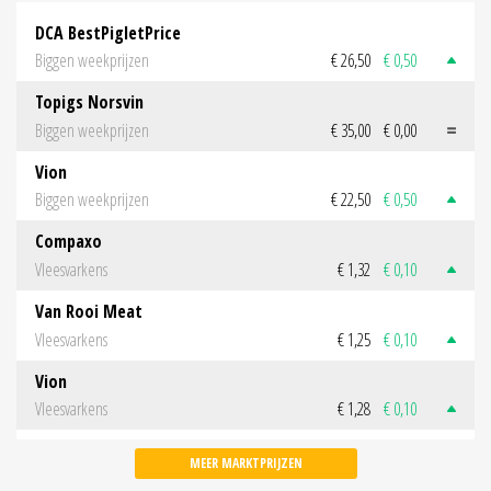
DCA BestPigletPrice
Biggen weekprijzen
€ 26,50
€ 0,50
Topigs Norsvin
Biggen weekprijzen
€ 35,00
€ 0,00
Vion
Biggen weekprijzen
€ 22,50
€ 0,50
Compaxo
Vleesvarkens
€ 1,32
€ 0,10
Van Rooi Meat
Vleesvarkens
€ 1,25
€ 0,10
Vion
Vleesvarkens
€ 1,28
€ 0,10
MEER MARKTPRIJZEN