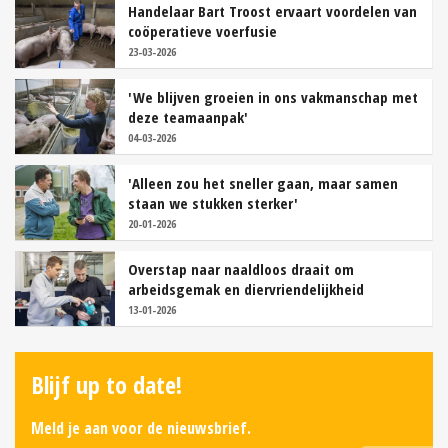
Handelaar Bart Troost ervaart voordelen van
coöperatieve voerfusie
23-03-2026
'We blijven groeien in ons vakmanschap met
deze teamaanpak'
04-03-2026
'Alleen zou het sneller gaan, maar samen
staan we stukken sterker'
20-01-2026
Overstap naar naaldloos draait om
arbeidsgemak en diervriendelijkheid
13-01-2026
Blijf up to date!
Meld je aan voor de nieuwsbrief.