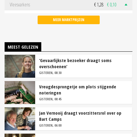
Vleesvarkens
€ 1,28
€ 0,10
MEER MARKTPRIJZEN
MEEST GELEZEN
‘Gevaarlijkste bezoeker draagt soms
overschoenen’
GISTEREN, 08:30
Vreugdesprongetje om plots stijgende
noteringen
GISTEREN, 08:45
Jan Vernooij draagt voorzittersrol over op
Bart Camps
GISTEREN, 06:00