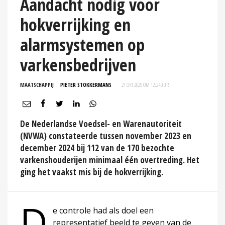
Aandacht nodig voor
hokverrijking en
alarmsystemen op
varkensbedrijven
MAATSCHAPPIJ
PIETER STOKKERMANS
21 OKT 2025 OM 12:24
UUR
De Nederlandse Voedsel- en Warenautoriteit
(NVWA) constateerde tussen november 2023 en
december 2024 bij 112 van de 170 bezochte
varkenshouderijen minimaal één overtreding. Het
ging het vaakst mis bij de hokverrijking.
D
e controle had als doel een
representatief beeld te geven van de