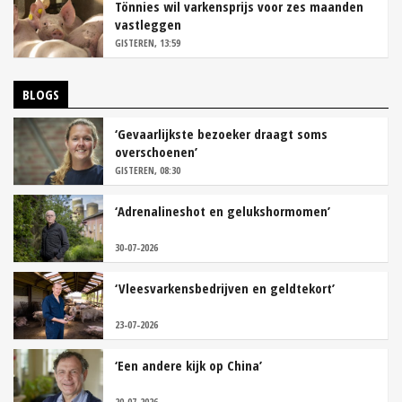
Tönnies wil varkensprijs voor zes maanden
vastleggen
GISTEREN, 13:59
BLOGS
‘Gevaarlijkste bezoeker draagt soms
overschoenen’
GISTEREN, 08:30
‘Adrenalineshot en gelukshormomen’
30-07-2026
‘Vleesvarkensbedrijven en geldtekort’
23-07-2026
‘Een andere kijk op China’
20-07-2026