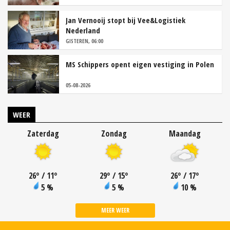
Jan Vernooij stopt bij Vee&Logistiek
Nederland
GISTEREN, 06:00
MS Schippers opent eigen vestiging in Polen
05-08-2026
WEER
Zaterdag
Zondag
Maandag
26
°
/ 11
°
29
°
/ 15
°
26
°
/ 17
°
5 %
5 %
10 %
MEER WEER