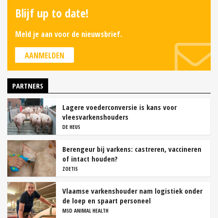
Blijf up to date!
Meld je aan voor de nieuwsbrief.
AANMELDEN
PARTNERS
Lagere voederconversie is kans voor
vleesvarkenshouders
DE HEUS
Berengeur bij varkens: castreren, vaccineren
of intact houden?
ZOETIS
Vlaamse varkenshouder nam logistiek onder
de loep en spaart personeel
MSD ANIMAL HEALTH