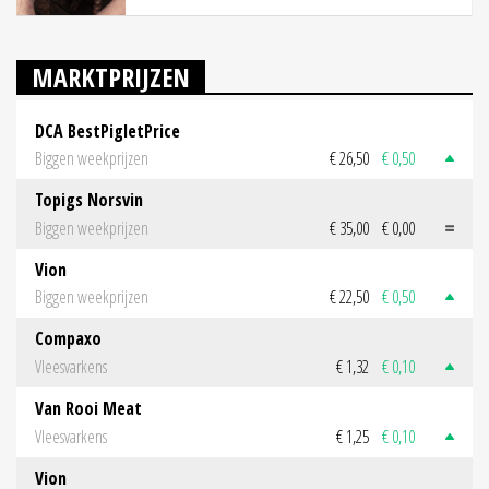
MARKTPRIJZEN
DCA BestPigletPrice
Biggen weekprijzen
€ 26,50
€ 0,50
Topigs Norsvin
Biggen weekprijzen
€ 35,00
€ 0,00
Vion
Biggen weekprijzen
€ 22,50
€ 0,50
Compaxo
Vleesvarkens
€ 1,32
€ 0,10
Van Rooi Meat
Vleesvarkens
€ 1,25
€ 0,10
Vion