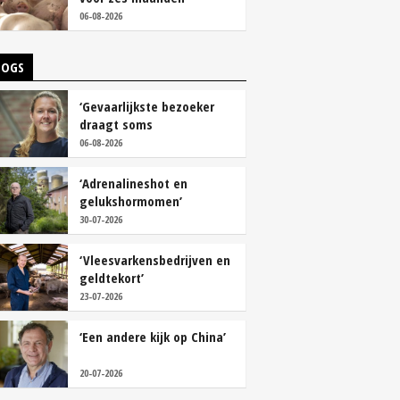
vastleggen
06-08-2026
LOGS
‘Gevaarlijkste bezoeker
draagt soms
overschoenen’
06-08-2026
‘Adrenalineshot en
gelukshormomen’
30-07-2026
‘Vleesvarkensbedrijven en
geldtekort’
23-07-2026
‘Een andere kijk op China’
20-07-2026