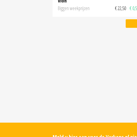
Vion
Biggen weekprijzen
€ 22,50
€ 0,