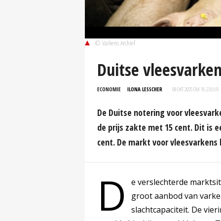
© Varkens Archief
Duitse vleesvarken
ECONOMIE
ILONA LESSCHER
08 OKT 2025 OM 16:23
UUR
De Duitse notering voor vleesvar
de prijs zakte met 15 cent. Dit is
cent. De markt voor vleesvarkens b
D
e verslechterde marktsi
groot aanbod van varke
slachtcapaciteit. De vie