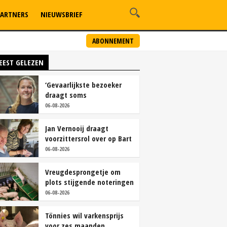
ARTNERS
NIEUWSBRIEF
ABONNEMENT
EEST GELEZEN
‘Gevaarlijkste bezoeker
draagt soms
overschoenen’
06-08-2026
Jan Vernooij draagt
voorzittersrol over op Bart
Camps
06-08-2026
Vreugdesprongetje om
plots stijgende noteringen
06-08-2026
Tönnies wil varkensprijs
voor zes maanden