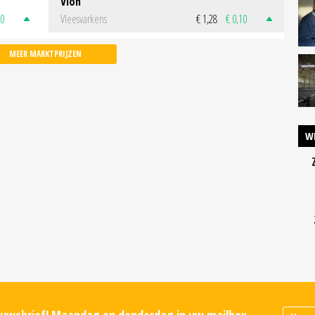
Vion
50
Vleesvarkens
€ 1,28
€ 0,10
MEER MARKTPRIJZEN
W