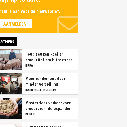
eld je aan voor de nieuwsbrief.
AANMELDEN
ARTNERS
Houd zeugen koel en
productief om hittestress
te voorkomen
HIPRA
Meer rendement door
minder verspilling
BOEHRINGER INGELHEIM
Masterclass varkensvoer
produceren: de expander
DE HEUS