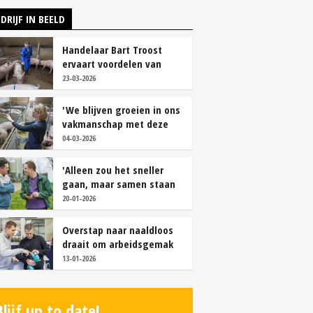
DRIJF IN BEELD
Handelaar Bart Troost
ervaart voordelen van
coöperatieve voerfusie
23-03-2026
'We blijven groeien in ons
vakmanschap met deze
teamaanpak'
04-03-2026
'Alleen zou het sneller
gaan, maar samen staan
we stukken sterker'
20-01-2026
Overstap naar naaldloos
draait om arbeidsgemak
en diervriendelijkheid
13-01-2026
Blijf up to date!