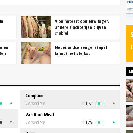
in
Vion noteert opnieuw lager,
andere slachterijen blijven
stabiel
E
n en
Nederlandse zeugenstapel
ten
krimpt het sterkst
N
Compaxo
50
Vleesvarkens
€ 1,32
€ 0,10
Van Rooi Meat
00
Vleesvarkens
€ 1,25
€ 0,10