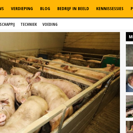
WS
VERDIEPING
BLOG
BEDRIJF IN BEELD
KENNISSESSIES
P
SCHAPPIJ
TECHNIEK
VOEDING
M