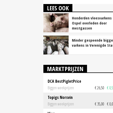
LEES OOK
Honderden vleesvarkens 
Ospel overleden door
mestgassen
Minder gespeende bigge
varkens in Verenigde Sta
MARKTPRIJZEN
DCA BestPigletPrice
Biggen weekprijzen
€ 26,50
€ 0,
Topigs Norsvin
Biggen weekprijzen
€ 35,00
€ 0,