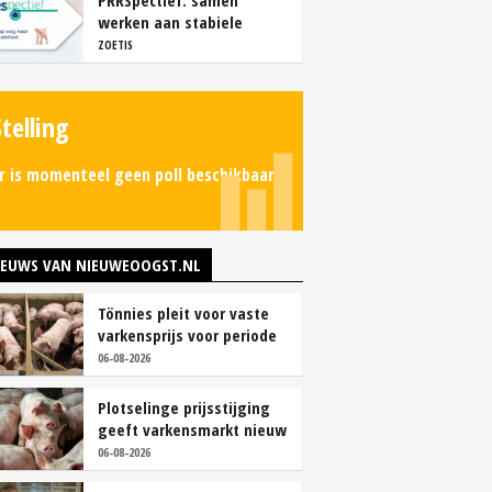
PRRSpectief: samen
werken aan stabiele
resultaten
ZOETIS
Stelling
r is momenteel geen poll beschikbaar.
IEUWS VAN NIEUWEOOGST.NL
Tönnies pleit voor vaste
varkensprijs voor periode
van zes maanden
06-08-2026
Plotselinge prijsstijging
geeft varkensmarkt nieuw
perspectief
06-08-2026