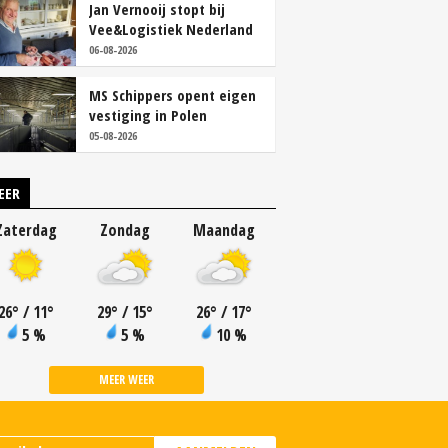
Jan Vernooij stopt bij
Vee&Logistiek Nederland
06-08-2026
MS Schippers opent eigen
vestiging in Polen
05-08-2026
EER
Zaterdag
Zondag
Maandag
26
°
/ 11
°
29
°
/ 15
°
26
°
/ 17
°
5 %
5 %
10 %
MEER WEER