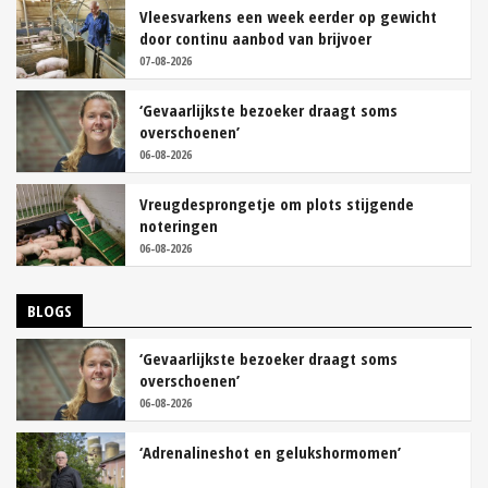
Vleesvarkens een week eerder op gewicht
door continu aanbod van brijvoer
07-08-2026
‘Gevaarlijkste bezoeker draagt soms
overschoenen’
06-08-2026
Vreugdesprongetje om plots stijgende
noteringen
06-08-2026
BLOGS
‘Gevaarlijkste bezoeker draagt soms
overschoenen’
06-08-2026
‘Adrenalineshot en gelukshormomen’