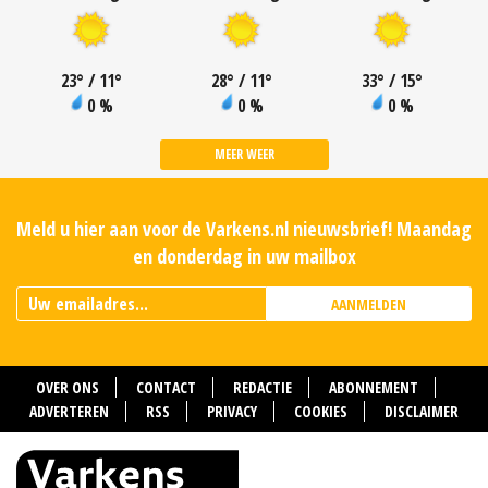
23
°
/ 11
°
28
°
/ 11
°
33
°
/ 15
°
0 %
0 %
0 %
MEER WEER
Meld u hier aan voor de Varkens.nl nieuwsbrief! Maandag
en donderdag in uw mailbox
AANMELDEN
OVER ONS
CONTACT
REDACTIE
ABONNEMENT
ADVERTEREN
RSS
PRIVACY
COOKIES
DISCLAIMER