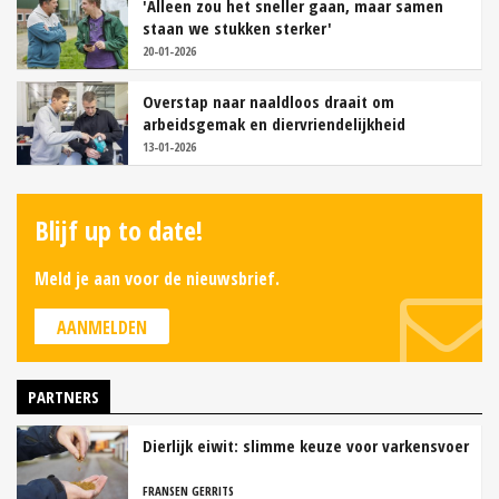
'Alleen zou het sneller gaan, maar samen
staan we stukken sterker'
20-01-2026
Overstap naar naaldloos draait om
arbeidsgemak en diervriendelijkheid
13-01-2026
Blijf up to date!
Meld je aan voor de nieuwsbrief.
AANMELDEN
PARTNERS
Dierlijk eiwit: slimme keuze voor varkensvoer
FRANSEN GERRITS