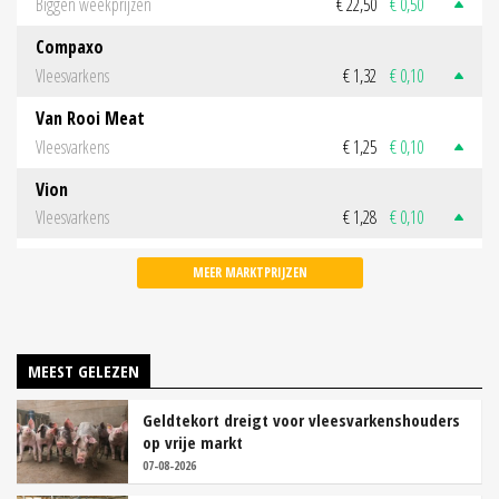
Biggen weekprijzen
€ 22,50
€ 0,50
Compaxo
Vleesvarkens
€ 1,32
€ 0,10
Van Rooi Meat
Vleesvarkens
€ 1,25
€ 0,10
Vion
Vleesvarkens
€ 1,28
€ 0,10
MEER MARKTPRIJZEN
MEEST GELEZEN
Geldtekort dreigt voor vleesvarkenshouders
op vrije markt
07-08-2026