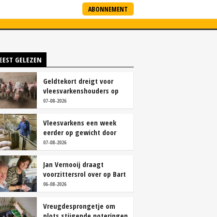
ABONNEMENT
ARTNERS
NIEUWSBRIEF
EEST GELEZEN
Geldtekort dreigt voor
vleesvarkenshouders op
vrije markt
07-08-2026
Vleesvarkens een week
eerder op gewicht door
continu aanbod van
07-08-2026
brijvoer
Jan Vernooij draagt
voorzittersrol over op Bart
Camps
06-08-2026
Vreugdesprongetje om
plots stijgende noteringen