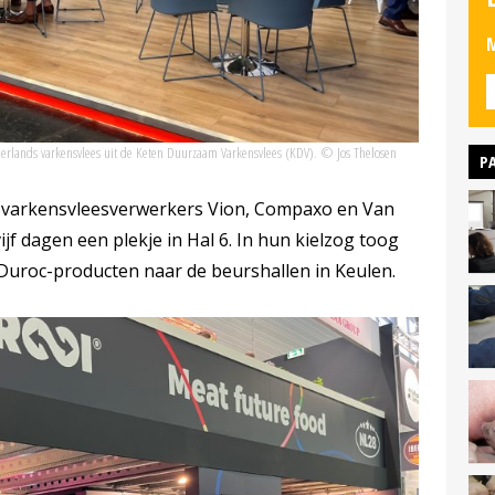
M
derlands varkensvlees uit de Keten Duurzaam Varkensvlees (KDV). © Jos Thelosen
P
r varkensvleesverwerkers Vion, Compaxo en Van
jf dagen een plekje in Hal 6. In hun kielzog toog
uroc-producten naar de beurshallen in Keulen.