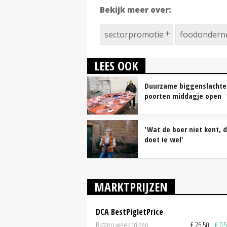
Bekijk meer over:
sectorpromotie
foodondern
LEES OOK
Duurzame biggenslachter
poorten middagje open
'Wat de boer niet kent, 
doet ie wel'
MARKTPRIJZEN
DCA BestPigletPrice
Biggen weekprijzen
€ 26,50
€ 0,