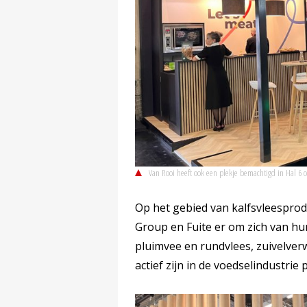
Van Rooi heeft ook een plekje bemachtigd in Hal 6
Op het gebied van kalfsvleesprod
Group en Fuite er om zich van hu
pluimvee en rundvlees, zuivelve
actief zijn in de voedselindustrie