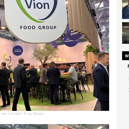
W
voor 'Let's Meet'. © Jos Thelosen