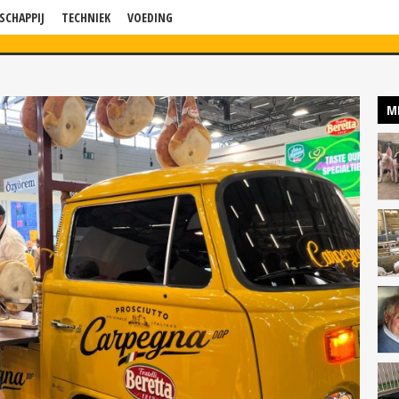
SCHAPPIJ
TECHNIEK
VOEDING
WS
VERDIEPING
BLOG
BEDRIJF IN BEELD
KENNISSESSIES
P
M