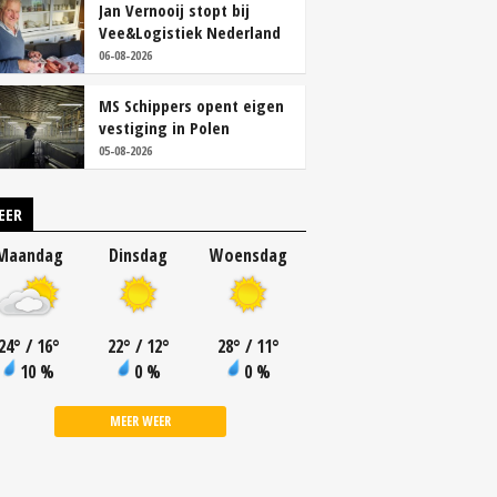
Jan Vernooij stopt bij
Vee&Logistiek Nederland
06-08-2026
MS Schippers opent eigen
vestiging in Polen
05-08-2026
EER
Maandag
Dinsdag
Woensdag
24
°
/ 16
°
22
°
/ 12
°
28
°
/ 11
°
10 %
0 %
0 %
MEER WEER