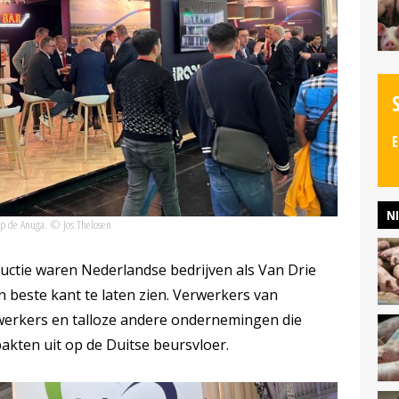
E
N
 op de Anuga. © Jos Thelosen
uctie waren Nederlandse bedrijven als Van Drie
n beste kant te laten zien. Verwerkers van
rwerkers en talloze andere ondernemingen die
 pakten uit op de Duitse beursvloer.