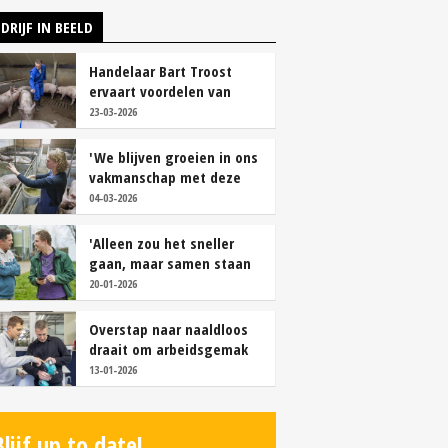
DRIJF IN BEELD
Handelaar Bart Troost
ervaart voordelen van
coöperatieve voerfusie
23-03-2026
'We blijven groeien in ons
vakmanschap met deze
teamaanpak'
04-03-2026
'Alleen zou het sneller
gaan, maar samen staan
we stukken sterker'
20-01-2026
Overstap naar naaldloos
draait om arbeidsgemak
en diervriendelijkheid
13-01-2026
Blijf up to date!