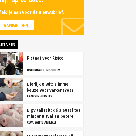
eld je aan voor de nieuwsbrief.
AANMELDEN
ARTNERS
R staat voor Risico
BOEHRINGER INGELHEIM
Dierlijk eiwit: slimme
keuze voor varkensvoer
FRANSEN GERRITS
Bigvitaliteit: dé sleutel tot
minder uitval en betere
groei
CEVA SANTÉ ANIMALE