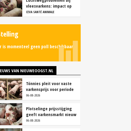
Luchtwegproblemen bij
vleesvarkens: impact op
karkas- en vleeskwaliteit
CEVA SANTÉ ANIMALE
Stelling
r is momenteel geen poll beschikbaar.
IEUWS VAN NIEUWEOOGST.NL
Tönnies pleit voor vaste
varkensprijs voor periode
van zes maanden
06-08-2026
Plotselinge prijsstijging
geeft varkensmarkt nieuw
perspectief
06-08-2026