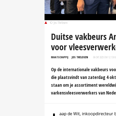
© Jos Thelosen
Duitse vakbeurs A
voor vleesverwerk
MAATSCHAPPIJ
JOS THELOSEN
06 OKT 2025 OM 12:13
U
Op de internationale vakbeurs vo
die plaatsvindt van zaterdag 4 o
staan om je assortiment wereldwij
varkensvleesverwerkers van Nede
aap de Wit, inkoopdirecteur 