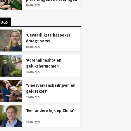
06-08-2026
LOGS
‘Gevaarlijkste bezoeker
draagt soms
overschoenen’
06-08-2026
‘Adrenalineshot en
gelukshormomen’
30-07-2026
‘Vleesvarkensbedrijven en
geldtekort’
23-07-2026
‘Een andere kijk op China’
20-07-2026