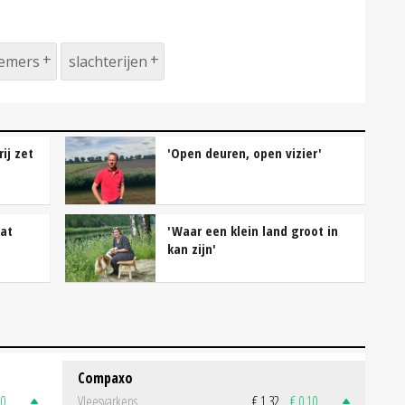
emers
slachterijen
ij zet
'Open deuren, open vizier'
dat
'Waar een klein land groot in
kan zijn'
Compaxo
50
Vleesvarkens
€ 1,32
€ 0,10