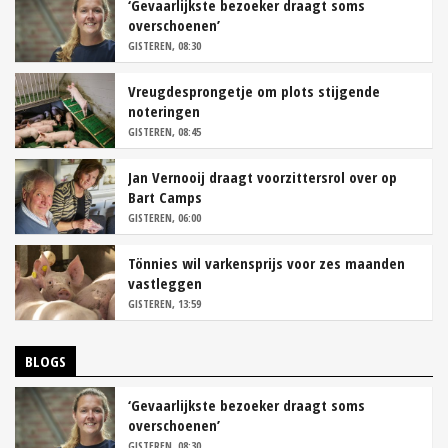
‘Gevaarlijkste bezoeker draagt soms
overschoenen’
GISTEREN, 08:30
Vreugdesprongetje om plots stijgende
noteringen
GISTEREN, 08:45
Jan Vernooij draagt voorzittersrol over op
Bart Camps
GISTEREN, 06:00
Tönnies wil varkensprijs voor zes maanden
vastleggen
GISTEREN, 13:59
BLOGS
‘Gevaarlijkste bezoeker draagt soms
overschoenen’
GISTEREN, 08:30