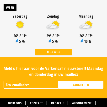
WEER
Zaterdag
Zondag
Maandag
26
°
/ 11
°
29
°
/ 15
°
26
°
/ 17
°
5 %
5 %
10 %
MEER WEER
Meld u hier aan voor de Varkens.nl nieuwsbrief! Maandag
en donderdag in uw mailbox
AANMELDEN
OVER ONS
CONTACT
REDACTIE
ABONNEMENT