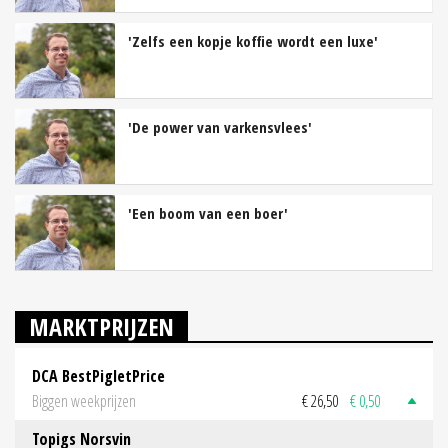
'Zelfs een kopje koffie wordt een luxe'
'De power van varkensvlees'
'Een boom van een boer'
MARKTPRIJZEN
DCA BestPigletPrice
Biggen weekprijzen
€ 26,50
€ 0,50
Topigs Norsvin