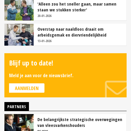
'Alleen zou het sneller gaan, maar samen
staan we stukken sterker'
20-01-2026
Overstap naar naaldloos draait om
arbeidsgemak en diervriendelijkheid
13-01-2026
Blijf up to date!
Meld je aan voor de nieuwsbrief.
AANMELDEN
PARTNERS
De belangrijkste strategische overwegingen
van vleesvarkenshouders