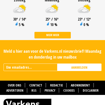
Zondag
Maandag
Dinsdag
30
°
/ 14
°
25
°
/ 16
°
23
°
/ 12
°
5 %
10 %
0 %
MEER WEER
Meld u hier aan voor de Varkens.nl nieuwsbrief! Maandag
en donderdag in uw mailbox
AANMELDEN
OVER ONS
CONTACT
REDACTIE
ABONNEMENT
ADVERTEREN
RSS
PRIVACY
COOKIES
DISCLAIMER