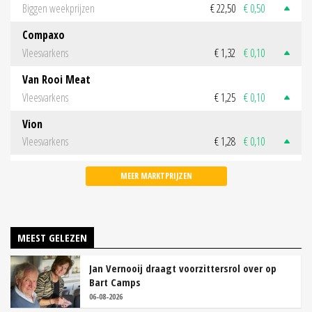
Biggen weekprijzen
€ 22,50
€ 0,50
Compaxo
Vleesvarkens
€ 1,32
€ 0,10
Van Rooi Meat
Vleesvarkens
€ 1,25
€ 0,10
Vion
Vleesvarkens
€ 1,28
€ 0,10
MEER MARKTPRIJZEN
MEEST GELEZEN
Jan Vernooij draagt voorzittersrol over op
Bart Camps
06-08-2026