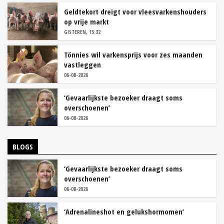
Geldtekort dreigt voor vleesvarkenshouders
op vrije markt
GISTEREN, 15:32
Tönnies wil varkensprijs voor zes maanden
vastleggen
06-08-2026
‘Gevaarlijkste bezoeker draagt soms
overschoenen’
06-08-2026
BLOGS
‘Gevaarlijkste bezoeker draagt soms
overschoenen’
06-08-2026
‘Adrenalineshot en gelukshormomen’