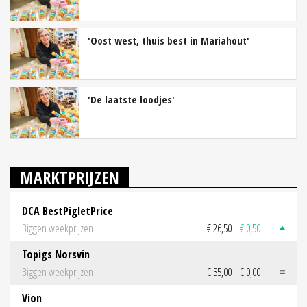
'Oost west, thuis best in Mariahout'
'De laatste loodjes'
MARKTPRIJZEN
DCA BestPigletPrice
Biggen weekprijzen
€ 26,50
€ 0,50
Topigs Norsvin
Biggen weekprijzen
€ 35,00
€ 0,00
Vion