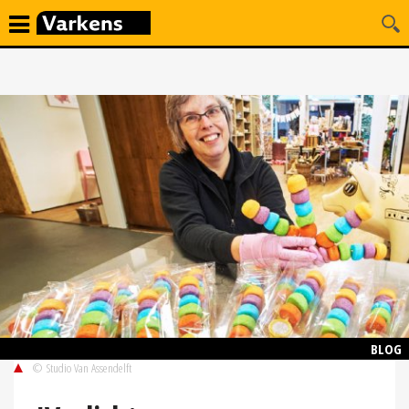
BLOG
© Studio Van Assendelft