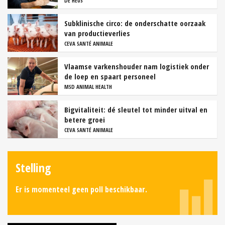
DE HEUS
Subklinische circo: de onderschatte oorzaak
van productieverlies
CEVA SANTÉ ANIMALE
Vlaamse varkenshouder nam logistiek onder
de loep en spaart personeel
MSD ANIMAL HEALTH
Bigvitaliteit: dé sleutel tot minder uitval en
betere groei
CEVA SANTÉ ANIMALE
Stelling
Er is momenteel geen poll beschikbaar.