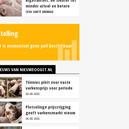
Bigvitaliteit: dé sleutel tot
minder uitval en betere
groei
CEVA SANTÉ ANIMALE
Stelling
r is momenteel geen poll beschikbaar.
IEUWS VAN NIEUWEOOGST.NL
Tönnies pleit voor vaste
varkensprijs voor periode
van zes maanden
06-08-2026
Plotselinge prijsstijging
geeft varkensmarkt nieuw
perspectief
06-08-2026