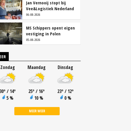
Jan Vernooij stopt bij
Vee&Logistiek Nederland
06-08-2026
MS Schippers opent eigen
vestiging in Polen
05-08-2026
EER
Zondag
Maandag
Dinsdag
30
°
/ 14
°
25
°
/ 16
°
23
°
/ 12
°
5 %
10 %
0 %
MEER WEER