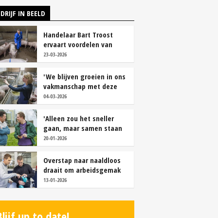
DRIJF IN BEELD
Handelaar Bart Troost
ervaart voordelen van
coöperatieve voerfusie
23-03-2026
'We blijven groeien in ons
vakmanschap met deze
teamaanpak'
04-03-2026
'Alleen zou het sneller
gaan, maar samen staan
we stukken sterker'
20-01-2026
Overstap naar naaldloos
draait om arbeidsgemak
en diervriendelijkheid
13-01-2026
Blijf up to date!