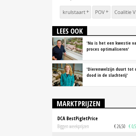
krulstaart
POV
Coalitie 
LEES OOK
'Nu is het een kwestie v
proces optimaliseren'
'Dierenwelzijn duurt tot 
dood in de slachterij'
MARKTPRIJZEN
DCA BestPigletPrice
Biggen weekprijzen
€ 26,50
€ 0,