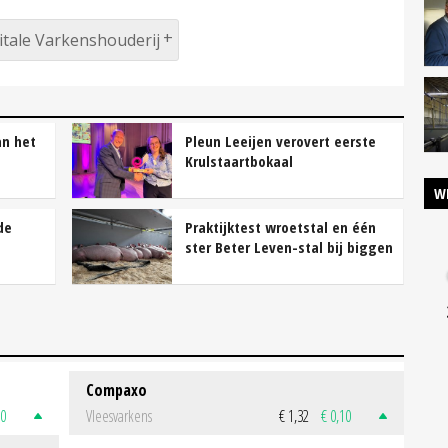
Vitale Varkenshouderij
an het
Pleun Leeijen verovert eerste
Krulstaartbokaal
W
de
Praktijktest wroetstal en één
ster Beter Leven-stal bij biggen
Compaxo
50
Vleesvarkens
€ 1,32
€ 0,10