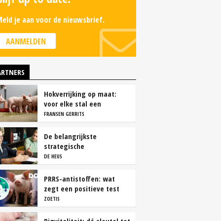
eld je aan voor de nieuwsbrief.
AANMELDEN
ARTNERS
Hokverrijking op maat:
voor elke stal een
oplossing
FRANSEN GERRITS
De belangrijkste
strategische
overwegingen van
DE HEUS
vleesvarkenshouders
PRRS-antistoffen: wat
zegt een positieve test
echt?
ZOETIS