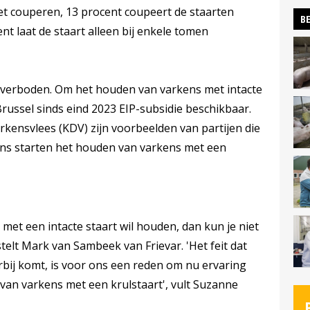
et couperen, 13 procent coupeert de staarten
BE
t laat de staart alleen bij enkele tomen
0 verboden. Om het houden van varkens met intacte
 Brussel sinds eind 2023 EIP-subsidie beschikbaar.
kensvlees (KDV) zijn voorbeelden van partijen die
ens starten het houden van varkens met een
ns met een intacte staart wil houden, dan kun je niet
elt Mark van Sambeek van Frievar. 'Het feit dat
rbij komt, is voor ons een reden om nu ervaring
an varkens met een krulstaart', vult Suzanne