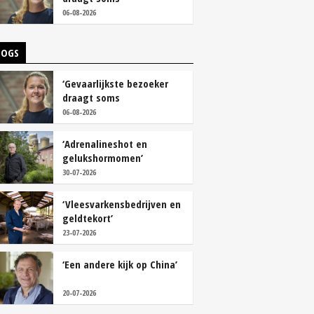
overschoenen’
06-08-2026
LOGS
‘Gevaarlijkste bezoeker
draagt soms
overschoenen’
06-08-2026
‘Adrenalineshot en
gelukshormomen’
30-07-2026
‘Vleesvarkensbedrijven en
geldtekort’
23-07-2026
‘Een andere kijk op China’
20-07-2026