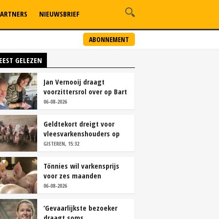
ARTNERS
NIEUWSBRIEF
ABONNEMENT
EEST GELEZEN
Jan Vernooij draagt
voorzittersrol over op Bart
Camps
06-08-2026
Geldtekort dreigt voor
vleesvarkenshouders op
vrije markt
GISTEREN, 15:32
Tönnies wil varkensprijs
voor zes maanden
vastleggen
06-08-2026
‘Gevaarlijkste bezoeker
draagt soms