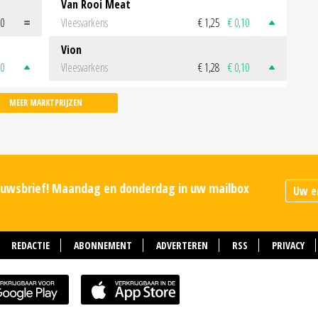
Van Rooi Meat
00
Vleesvarkens
€ 1,25
€ 0,10
Vion
50
Vleesvarkens
€ 1,28
€ 0,10
MEER MARKTPRIJZEN
ieuwsbrief! Maandag en donderdag in uw mailbox
REDACTIE
ABONNEMENT
ADVERTEREN
RSS
PRIVACY