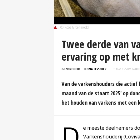
© Koos Groenewold
Twee derde van va
ervaring op met kr
GEZONDHEID
ILONA LESSCHER
31 MAA 2025 OM 14:00
U
Van de varkenshouders die actief
maand van de staart 2025' op don
het houden van varkens met een kr
D
e meeste deelnemers doe
Varkenshouderij (Coviva