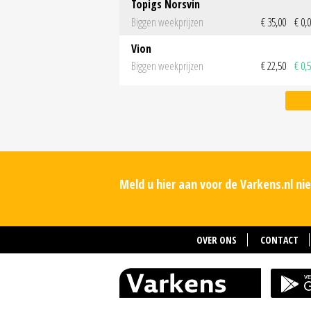
Topigs Norsvin
Biggen weekprijzen
€ 35,00
€ 0,
Vion
Biggen weekprijzen
€ 22,50
€ 0,
Meld u hier aan voor de Varkens.nl n
OVER ONS
CONTACT