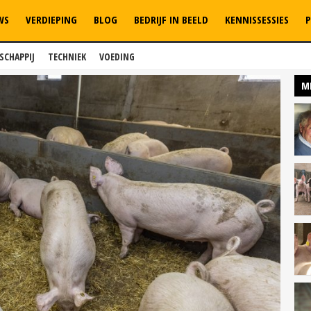
WS
VERDIEPING
BLOG
BEDRIJF IN BEELD
KENNISSESSIES
P
SCHAPPIJ
TECHNIEK
VOEDING
M