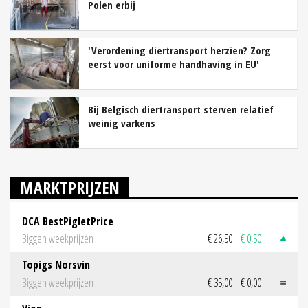
Polen erbij
'Verordening diertransport herzien? Zorg
eerst voor uniforme handhaving in EU'
Bij Belgisch diertransport sterven relatief
weinig varkens
MARKTPRIJZEN
DCA BestPigletPrice
Biggen weekprijzen
€ 26,50
€ 0,50
Topigs Norsvin
Biggen weekprijzen
€ 35,00
€ 0,00