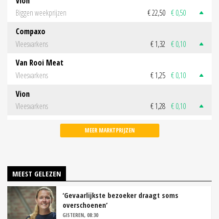
Vion
Biggen weekprijzen
€ 22,50
€ 0,50
Compaxo
Vleesvarkens
€ 1,32
€ 0,10
Van Rooi Meat
Vleesvarkens
€ 1,25
€ 0,10
Vion
Vleesvarkens
€ 1,28
€ 0,10
MEER MARKTPRIJZEN
MEEST GELEZEN
‘Gevaarlijkste bezoeker draagt soms
overschoenen’
GISTEREN, 08:30