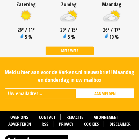
Zaterdag
Zondag
Maandag
26
°
/ 11
°
29
°
/ 15
°
26
°
/ 17
°
5 %
5 %
10 %
MEER WEER
Meld u hier aan voor de Varkens.nl nieuwsbrief! Maandag
en donderdag in uw mailbox
AANMELDEN
OVER ONS
CONTACT
REDACTIE
ABONNEMENT
ADVERTEREN
RSS
PRIVACY
COOKIES
DISCLAIMER