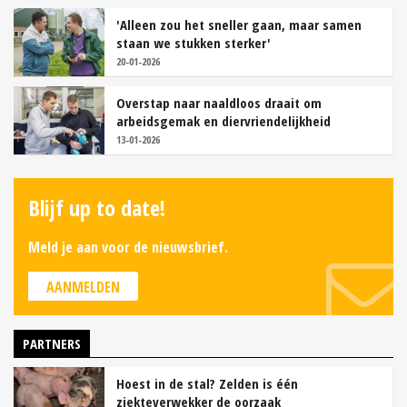
'Alleen zou het sneller gaan, maar samen
staan we stukken sterker'
20-01-2026
Overstap naar naaldloos draait om
arbeidsgemak en diervriendelijkheid
13-01-2026
Blijf up to date!
Meld je aan voor de nieuwsbrief.
AANMELDEN
PARTNERS
Hoest in de stal? Zelden is één
ziekteverwekker de oorzaak