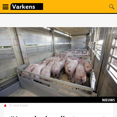
NIEUWS
© Henk Riswick