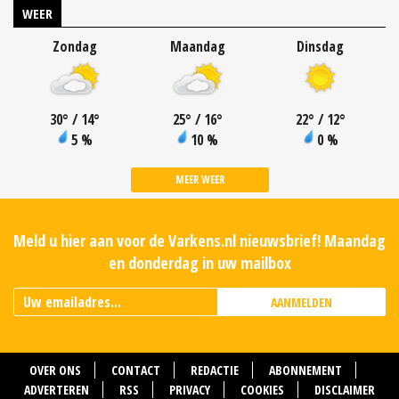
WEER
Zondag
Maandag
Dinsdag
30
°
/ 14
°
25
°
/ 16
°
22
°
/ 12
°
5 %
10 %
0 %
MEER WEER
Meld u hier aan voor de Varkens.nl nieuwsbrief! Maandag
en donderdag in uw mailbox
AANMELDEN
OVER ONS
CONTACT
REDACTIE
ABONNEMENT
ADVERTEREN
RSS
PRIVACY
COOKIES
DISCLAIMER