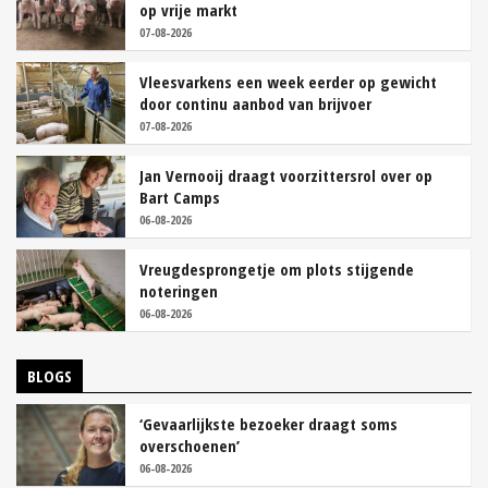
op vrije markt
07-08-2026
Vleesvarkens een week eerder op gewicht
door continu aanbod van brijvoer
07-08-2026
Jan Vernooij draagt voorzittersrol over op
Bart Camps
06-08-2026
Vreugdesprongetje om plots stijgende
noteringen
06-08-2026
BLOGS
‘Gevaarlijkste bezoeker draagt soms
overschoenen’
06-08-2026