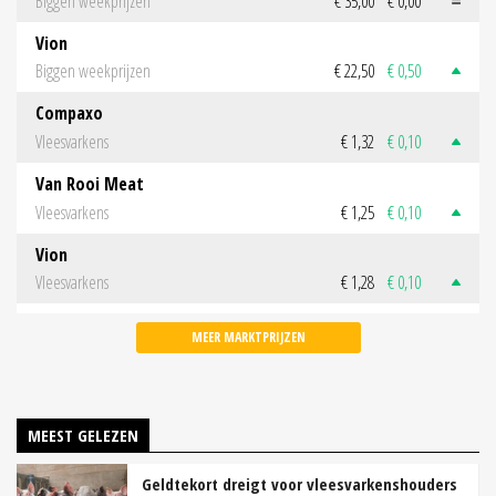
Biggen weekprijzen
€ 35,00
€ 0,00
Vion
Biggen weekprijzen
€ 22,50
€ 0,50
Compaxo
Vleesvarkens
€ 1,32
€ 0,10
Van Rooi Meat
Vleesvarkens
€ 1,25
€ 0,10
Vion
Vleesvarkens
€ 1,28
€ 0,10
MEER MARKTPRIJZEN
MEEST GELEZEN
Geldtekort dreigt voor vleesvarkenshouders