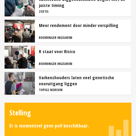
juiste timing
ZOETIS
Meer rendement door minder verspilling
BOEHRINGER INGELHEIM
R staat voor Risico
BOEHRINGER INGELHEIM
Varkenshouders laten veel genetische
vooruitgang liggen
TOPIGS NORSVIN
Stelling
Er is momenteel geen poll beschikbaar.