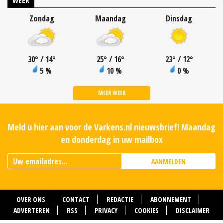
WEER
Zondag
Maandag
Dinsdag
30
°
/ 14
°
25
°
/ 16
°
23
°
/ 12
°
5 %
10 %
0 %
MEER WEER
Meld u hier aan voor de Varkens.nl nieuwsbrief! Maandag
en donderdag in uw mailbox
AANMELDEN
OVER ONS
CONTACT
REDACTIE
ABONNEMENT
ADVERTEREN
RSS
PRIVACY
COOKIES
DISCLAIMER