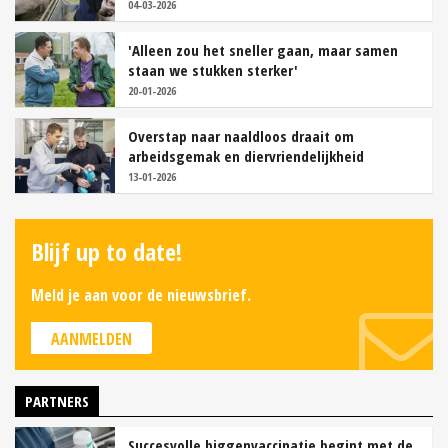
04-03-2026
'Alleen zou het sneller gaan, maar samen
staan we stukken sterker'
20-01-2026
Overstap naar naaldloos draait om
arbeidsgemak en diervriendelijkheid
13-01-2026
Blijf up to date!
Meld je aan voor de nieuwsbrief.
AANMELDEN
PARTNERS
Succesvolle biggenvaccinatie begint met de