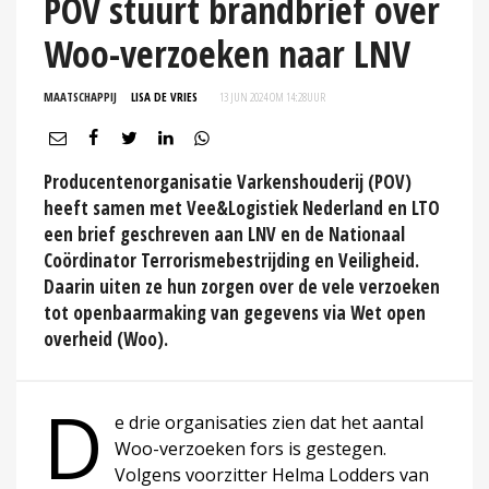
POV stuurt brandbrief over
Woo-verzoeken naar LNV
MAATSCHAPPIJ
LISA DE VRIES
13 JUN 2024 OM 14:28
UUR
Producentenorganisatie Varkenshouderij (POV)
heeft samen met Vee&Logistiek Nederland en LTO
een brief geschreven aan LNV en de Nationaal
Coördinator Terrorismebestrijding en Veiligheid.
Daarin uiten ze hun zorgen over de vele verzoeken
tot openbaarmaking van gegevens via Wet open
overheid (Woo).
D
e drie organisaties zien dat het aantal
Woo-verzoeken fors is gestegen.
Volgens voorzitter Helma Lodders van