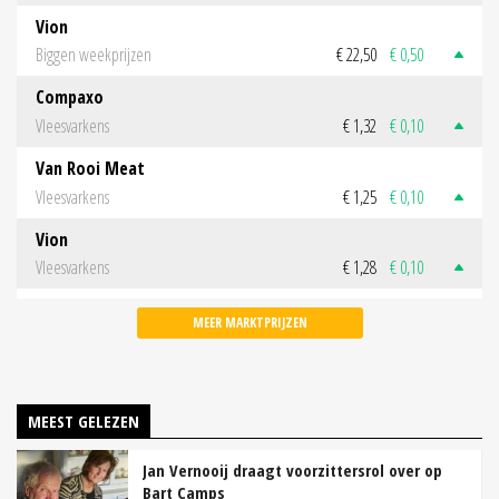
Vion
Biggen weekprijzen
€ 22,50
€ 0,50
Compaxo
Vleesvarkens
€ 1,32
€ 0,10
Van Rooi Meat
Vleesvarkens
€ 1,25
€ 0,10
Vion
Vleesvarkens
€ 1,28
€ 0,10
MEER MARKTPRIJZEN
MEEST GELEZEN
Jan Vernooij draagt voorzittersrol over op
Bart Camps