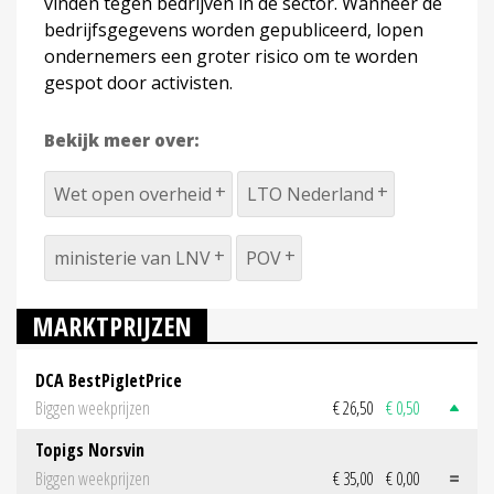
vinden tegen bedrijven in de sector. Wanneer de
bedrijfsgegevens worden gepubliceerd, lopen
ondernemers een groter risico om te worden
gespot door activisten.
Bekijk meer over:
Wet open overheid
LTO Nederland
ministerie van LNV
POV
MARKTPRIJZEN
DCA BestPigletPrice
Biggen weekprijzen
€ 26,50
€ 0,50
Topigs Norsvin
Biggen weekprijzen
€ 35,00
€ 0,00