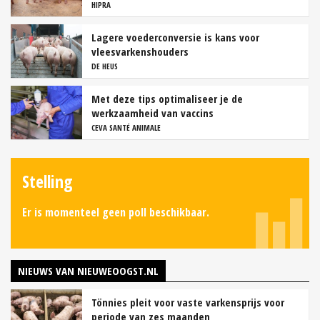
HIPRA
Lagere voederconversie is kans voor
vleesvarkenshouders
DE HEUS
Met deze tips optimaliseer je de
werkzaamheid van vaccins
CEVA SANTÉ ANIMALE
Stelling
Er is momenteel geen poll beschikbaar.
NIEUWS VAN NIEUWEOOGST.NL
Tönnies pleit voor vaste varkensprijs voor
periode van zes maanden