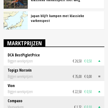
Japan blijft kampen met klassieke
varkenspest
MARKTPRIJZEN
DCA BestPigletPrice
Biggen weekprijzen
€ 26,50
€ 0,50
Topigs Norsvin
Biggen weekprijzen
€ 35,00
€ 0,00
Vion
Biggen weekprijzen
€ 22,50
€ 0,50
Compaxo
Vleesvarkens
€ 1,32
€ 0,10