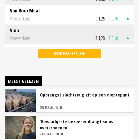
Van Rooi Meat
Vleesvarkens
€ 1,25
€ 0,10
Vion
Vleesvarkens
€ 1,28
€ 0,10
MEER MARKTPRIJZEN
MEEST GELEZEN
Opbrengst slachtzeug zit op een dieptepunt
GISTEREN, 17:29
‘Gevaarlijkste bezoeker draagt soms
overschoenen’
VANDAAG, 08:30