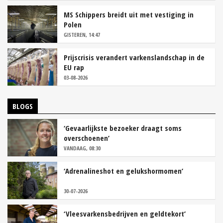
MS Schippers breidt uit met vestiging in
Polen
GISTEREN, 14:47
Prijscrisis verandert varkenslandschap in de
EU rap
03-08-2026
BLOGS
‘Gevaarlijkste bezoeker draagt soms
overschoenen’
VANDAAG, 08:30
‘Adrenalineshot en gelukshormomen’
30-07-2026
‘Vleesvarkensbedrijven en geldtekort’