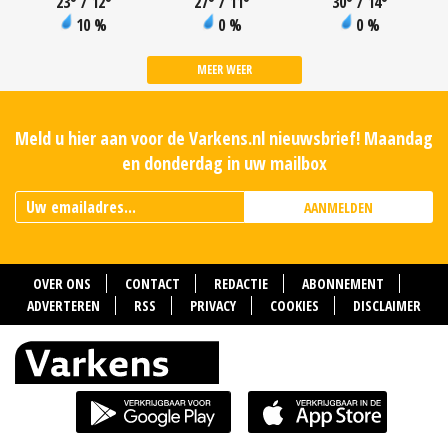
23
°
/ 12
°
27
°
/ 11
°
30
°
/ 14
°
10 %
0 %
0 %
MEER WEER
Meld u hier aan voor de Varkens.nl nieuwsbrief! Maandag
en donderdag in uw mailbox
AANMELDEN
OVER ONS
CONTACT
REDACTIE
ABONNEMENT
ADVERTEREN
RSS
PRIVACY
COOKIES
DISCLAIMER