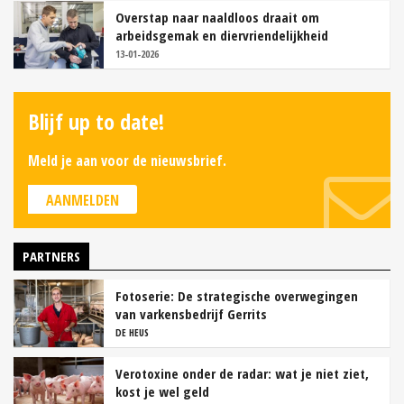
Overstap naar naaldloos draait om
arbeidsgemak en diervriendelijkheid
13-01-2026
Blijf up to date!
Meld je aan voor de nieuwsbrief.
AANMELDEN
PARTNERS
Fotoserie: De strategische overwegingen
van varkensbedrijf Gerrits
DE HEUS
Verotoxine onder de radar: wat je niet ziet,
kost je wel geld