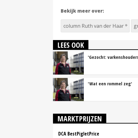
Bekijk meer over:
column Ruth van der Haar
g
LEES OOK
'Gezocht: varkenshouders 
'Wat een rommel zeg'
MARKTPRIJZEN
DCA BestPigletPrice