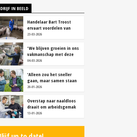
DRIJF IN BEELD
Handelaar Bart Troost
ervaart voordelen van
coöperatieve voerfusie
23-03-2026
'We blijven groeien in ons
vakmanschap met deze
teamaanpak'
04-03-2026
'Alleen zou het sneller
gaan, maar samen staan
we stukken sterker'
20-01-2026
Overstap naar naaldloos
draait om arbeidsgemak
en diervriendelijkheid
13-01-2026
Blijf up to date!