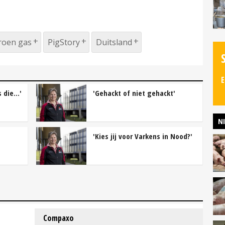
roen gas
PigStory
Duitsland
E
die...'
'Gehackt of niet gehackt'
N
'Kies jij voor Varkens in Nood?'
Compaxo