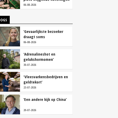
06-08-2026
LOGS
‘Gevaarlijkste bezoeker
draagt soms
overschoenen’
06-08-2026
‘Adrenalineshot en
gelukshormomen’
30-07-2026
‘Vleesvarkensbedrijven en
geldtekort’
23-07-2026
‘Een andere kijk op China’
20-07-2026