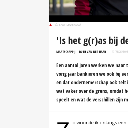
© Koos Groenewold
'Is het g(r)as bij 
MAATSCHAPPIJ
RUTH VAN DER HAAR
22 FEB 2024 OM
Een aantal jaren werken we naar t
vorig jaar bankieren we ook bij ee
en dat ondernemerschap ook telt in
wat vaker over de grens, omdat he
speelt en wat de verschillen zijn 
o woonde ik onlangs een 