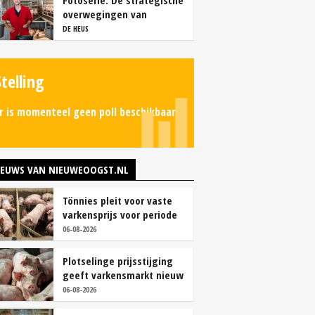
Fotoserie: De strategische
overwegingen van
varkensbedrijf Gerrits
DE HEUS
Stelling
r is momenteel geen poll beschikbaar.
IEUWS VAN NIEUWEOOGST.NL
Tönnies pleit voor vaste
varkensprijs voor periode
van zes maanden
06-08-2026
Plotselinge prijsstijging
geeft varkensmarkt nieuw
perspectief
06-08-2026