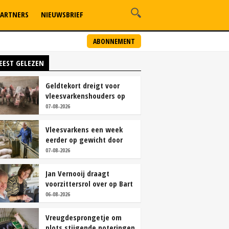
ARTNERS
NIEUWSBRIEF
ABONNEMENT
EEST GELEZEN
Geldtekort dreigt voor
vleesvarkenshouders op
vrije markt
07-08-2026
Vleesvarkens een week
eerder op gewicht door
continu aanbod van
07-08-2026
brijvoer
Jan Vernooij draagt
voorzittersrol over op Bart
Camps
06-08-2026
Vreugdesprongetje om
plots stijgende noteringen