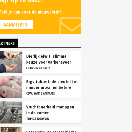
eld je aan voor de nieuwsbrief.
AANMELDEN
ARTNERS
Dierlijk eiwit: slimme
keuze voor varkensvoer
FRANSEN GERRITS
Bigvitaliteit: dé sleutel tot
minder uitval en betere
groei
CEVA SANTÉ ANIMALE
Vruchtbaarheid managen
in de zomer
TOPIGS NORSVIN