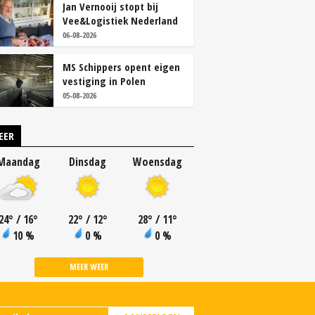
Jan Vernooij stopt bij
Vee&Logistiek Nederland
06-08-2026
MS Schippers opent eigen
vestiging in Polen
05-08-2026
EER
Maandag
Dinsdag
Woensdag
24
°
/ 16
°
22
°
/ 12
°
28
°
/ 11
°
10 %
0 %
0 %
MEER WEER