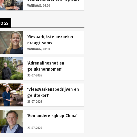
Camps
VANDAAG, 06:00
LOGS
‘Gevaarlijkste bezoeker
draagt soms
overschoenen’
VANDAAG, 08:30
‘Adrenalineshot en
gelukshormomen’
30-07-2026
‘Vleesvarkensbedrijven en
geldtekort’
23-07-2026
‘Een andere kijk op China’
20-07-2026