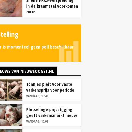
Snelle PRRS-verspreiding
in de kraamstal voorkomen
ZOETIS
Stelling
r is momenteel geen poll beschikbaar.
IEUWS VAN NIEUWEOOGST.NL
Tönnies pleit voor vaste
varkensprijs voor periode
van zes maanden
VANDAAG, 13:49
Plotselinge prijsstijging
geeft varkensmarkt nieuw
perspectief
VANDAAG, 10:02