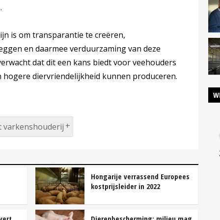
.
ijn is om transparantie te creëren,
eleggen en daarmee verduurzaming van deze
 verwacht dat dit een kans biedt voor veehouders
n hogere diervriendelijkheid kunnen produceren.
W
 varkenshouderij
Hongarije verrassend Europees
kostprijsleider in 2022
vert
Dierenbescherming: milieu mag