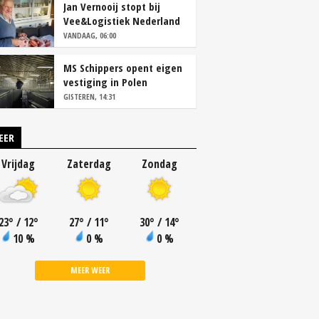
Jan Vernooij stopt bij
Vee&Logistiek Nederland
VANDAAG, 06:00
MS Schippers opent eigen
vestiging in Polen
GISTEREN, 14:31
EER
Vrijdag
Zaterdag
Zondag
23
°
/ 12
°
27
°
/ 11
°
30
°
/ 14
°
10 %
0 %
0 %
MEER WEER