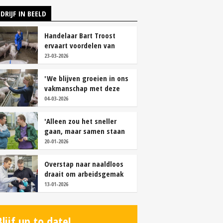
DRIJF IN BEELD
Handelaar Bart Troost
ervaart voordelen van
coöperatieve voerfusie
23-03-2026
'We blijven groeien in ons
vakmanschap met deze
teamaanpak'
04-03-2026
'Alleen zou het sneller
gaan, maar samen staan
we stukken sterker'
20-01-2026
Overstap naar naaldloos
draait om arbeidsgemak
en diervriendelijkheid
13-01-2026
Blijf up to date!