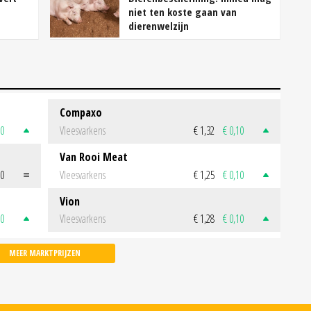
niet ten koste gaan van
dierenwelzijn
Compaxo
50
Vleesvarkens
€ 1,32
€ 0,10
Van Rooi Meat
00
Vleesvarkens
€ 1,25
€ 0,10
Vion
50
Vleesvarkens
€ 1,28
€ 0,10
MEER MARKTPRIJZEN