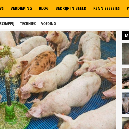
WS
VERDIEPING
BLOG
BEDRIJF IN BEELD
KENNISSESSIES
P
SCHAPPIJ
TECHNIEK
VOEDING
M