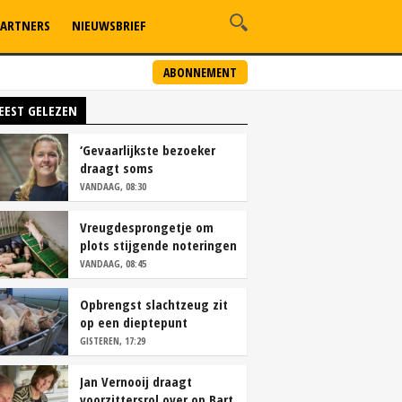
ARTNERS
NIEUWSBRIEF
ABONNEMENT
EEST GELEZEN
‘Gevaarlijkste bezoeker
draagt soms
overschoenen’
VANDAAG, 08:30
Vreugdesprongetje om
plots stijgende noteringen
VANDAAG, 08:45
Opbrengst slachtzeug zit
op een dieptepunt
GISTEREN, 17:29
Jan Vernooij draagt
voorzittersrol over op Bart