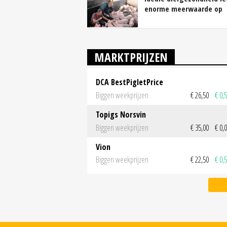
enorme meerwaarde op
MARKTPRIJZEN
DCA BestPigletPrice
Biggen weekprijzen
€ 26,50
€ 0,
Topigs Norsvin
Biggen weekprijzen
€ 35,00
€ 0,
Vion
Biggen weekprijzen
€ 22,50
€ 0,