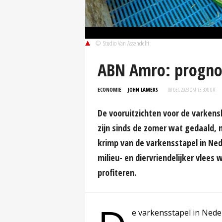
© Studio Van Assendelft
ABN Amro: prognos
ECONOMIE
JOHN LAMERS
08 DEC 2023 OM 13:30
UUR
De vooruitzichten voor de varkens
zijn sinds de zomer wat gedaald, 
krimp van de varkensstapel in Ned
milieu- en diervriendelijker vlee
profiteren.
e varkensstapel in Nederl