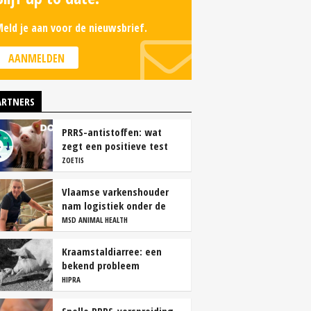
eld je aan voor de nieuwsbrief.
AANMELDEN
ARTNERS
PRRS-antistoffen: wat
zegt een positieve test
echt?
ZOETIS
Vlaamse varkenshouder
nam logistiek onder de
loep en spaart personeel
MSD ANIMAL HEALTH
Kraamstaldiarree: een
bekend probleem
HIPRA