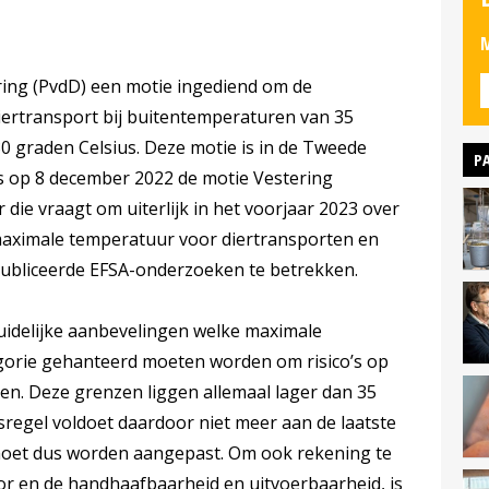
M
ering (PvdD) een motie ingediend om de
iertransport bij buitentemperaturen van 35
30 graden Celsius. Deze motie is in de Tweede
P
 op 8 december 2022 de motie Vestering
e vraagt om uiterlijk in het voorjaar 2023 over
 maximale temperatuur voor diertransporten en
publiceerde EFSA-onderzoeken te betrekken.
idelijke aanbevelingen welke maximale
orie gehanteerd moeten worden om risico’s op
nen. Deze grenzen liggen allemaal lager dan 35
sregel voldoet daardoor niet meer aan de laatste
moet dus worden aangepast. Om ook rekening te
or en de handhaafbaarheid en uitvoerbaarheid, is