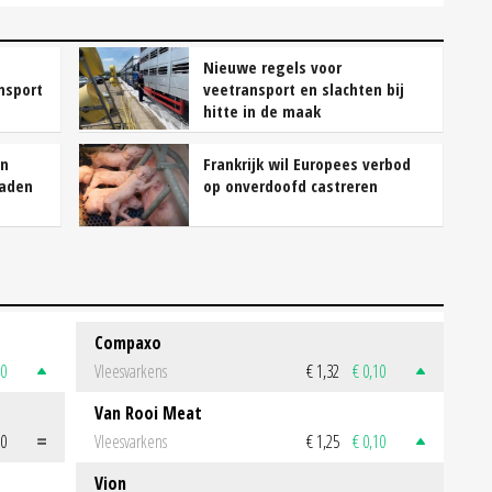
Nieuwe regels voor
nsport
veetransport en slachten bij
hitte in de maak
en
Frankrijk wil Europees verbod
raden
op onverdoofd castreren
Compaxo
50
Vleesvarkens
€ 1,32
€ 0,10
Van Rooi Meat
00
Vleesvarkens
€ 1,25
€ 0,10
Vion