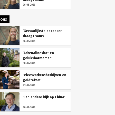
overschoenen’
06-08-2026
LOGS
‘Gevaarlijkste bezoeker
draagt soms
overschoenen’
06-08-2026
‘Adrenalineshot en
gelukshormomen’
30-07-2026
‘Vleesvarkensbedrijven en
geldtekort’
23-07-2026
‘Een andere kijk op China’
20-07-2026