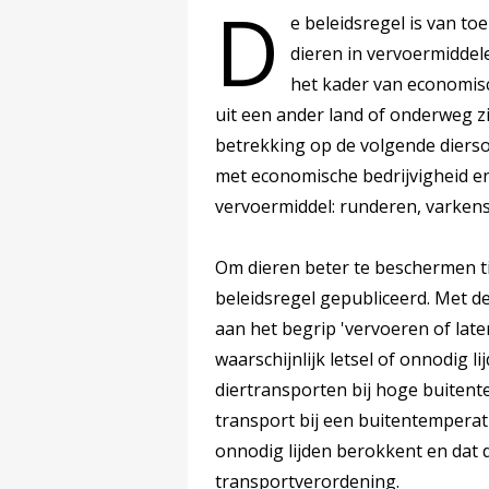
D
e beleidsregel is van t
dieren in vervoermiddel
het kader van economisc
uit een ander land of onderweg zi
betrekking op de volgende diers
met economische bedrijvigheid en
vervoermiddel: runderen, varkens
Om dieren beter te beschermen ti
beleidsregel gepubliceerd. Met d
aan het begrip 'vervoeren of late
waarschijnlijk letsel of onnodig l
diertransporten bij hoge buitent
transport bij een buitentemperatu
onnodig lijden berokkent en dat 
transportverordening.