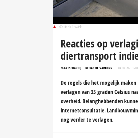
© Henk Riswick
Reacties op verl
diertransport indi
MAATSCHAPPIJ
REDACTIE VARKENS
04 DEC 2023 OM 0
De regels die het mogelijk make
verlagen van 35 graden Celsius naa
overheid. Belanghebbenden kunnen 
internetconsultatie. Landbouwmi
nog verder te verlagen.