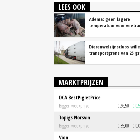
LEES OOK
Adema: geen lagere
temperatuur voor veetra
Dierenwelzijnsclubs will
transportgrens van 25 g
MARKTPRIJZEN
DCA BestPigletPrice
Biggen weekprijzen
€ 26,50
€ 0,
Topigs Norsvin
Biggen weekprijzen
€ 35,00
€ 0,
Vion