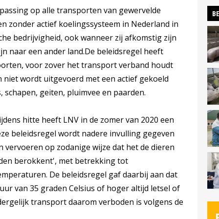
oepassing op alle transporten van gewervelde
BE
en zonder actief koelingssysteem in Nederland in
he bedrijvigheid, ook wanneer zij afkomstig zijn
jn naar een ander land.De beleidsregel heeft
oorten, voor zover het transport verband houdt
 niet wordt uitgevoerd met een actief gekoeld
, schapen, geiten, pluimvee en paarden.
jdens hitte heeft LNV in de zomer van 2020 een
eze beleidsregel wordt nadere invulling gegeven
n vervoeren op zodanige wijze dat het de dieren
ijden berokkent', met betrekking tot
emperaturen. De beleidsregel gaf daarbij aan dat
ur van 35 graden Celsius of hoger altijd letsel of
dergelijk transport daarom verboden is volgens de