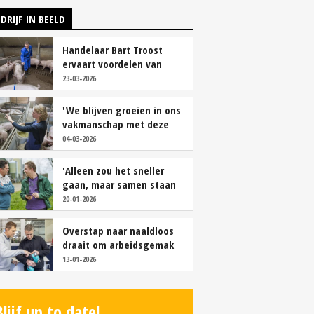
DRIJF IN BEELD
Handelaar Bart Troost
ervaart voordelen van
coöperatieve voerfusie
23-03-2026
'We blijven groeien in ons
vakmanschap met deze
teamaanpak'
04-03-2026
'Alleen zou het sneller
gaan, maar samen staan
we stukken sterker'
20-01-2026
Overstap naar naaldloos
draait om arbeidsgemak
en diervriendelijkheid
13-01-2026
Blijf up to date!