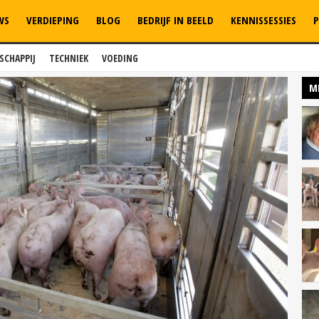
WS
VERDIEPING
BLOG
BEDRIJF IN BEELD
KENNISSESSIES
P
SCHAPPIJ
TECHNIEK
VOEDING
M