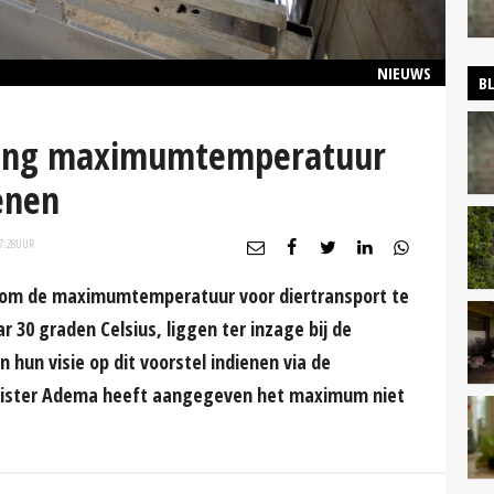
NIEUWS
B
aging maximumtemperatuur
enen
7:28
UUR
n om de maximumtemperatuur voor diertransport te
r 30 graden Celsius, liggen ter inzage bij de
hun visie op dit voorstel indienen via de
nister Adema heeft aangegeven het maximum niet