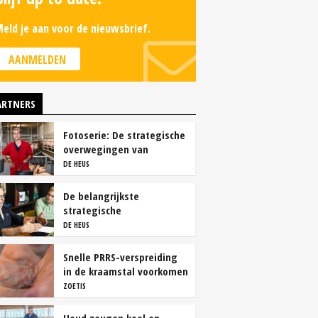
eld je aan voor de nieuwsbrief.
AANMELDEN
ARTNERS
Fotoserie: De strategische
overwegingen van
varkensbedrijf Gerrits
DE HEUS
De belangrijkste
strategische
overwegingen van
DE HEUS
vleesvarkenshouders
Snelle PRRS-verspreiding
in de kraamstal voorkomen
ZOETIS