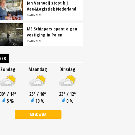
Jan Vernooij stopt bij
Vee&Logistiek Nederland
06-08-2026
MS Schippers opent eigen
vestiging in Polen
05-08-2026
EER
Zondag
Maandag
Dinsdag
30
°
/ 14
°
25
°
/ 16
°
23
°
/ 12
°
5 %
10 %
0 %
MEER WEER