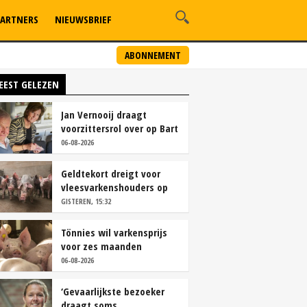
ARTNERS
NIEUWSBRIEF
ABONNEMENT
EEST GELEZEN
Jan Vernooij draagt
voorzittersrol over op Bart
Camps
06-08-2026
Geldtekort dreigt voor
vleesvarkenshouders op
vrije markt
GISTEREN, 15:32
Tönnies wil varkensprijs
voor zes maanden
vastleggen
06-08-2026
‘Gevaarlijkste bezoeker
draagt soms