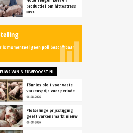
Houd zeugen koel en
productief om hittestress
te voorkomen
HIPRA
Stelling
r is momenteel geen poll beschikbaar.
IEUWS VAN NIEUWEOOGST.NL
Tönnies pleit voor vaste
varkensprijs voor periode
van zes maanden
06-08-2026
Plotselinge prijsstijging
geeft varkensmarkt nieuw
perspectief
06-08-2026