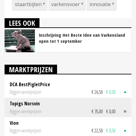
staartbijten
varkensvoer
innovatie
LEES OOK
Inschrijving Het Beste Idee van Varkensland
open tot 1 september
MARKTPRIJZEN
DCA BestPigletPrice
Biggen weekprijzen
€ 26,50
€ 0,50
Topigs Norsvin
Biggen weekprijzen
€ 35,00
€ 0,00
Vion
Biggen weekprijzen
€ 22,50
€ 0,50