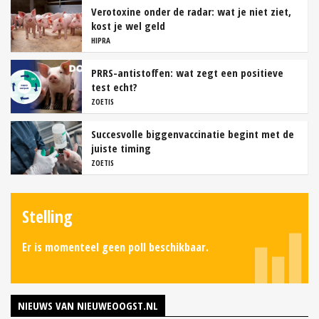
Verotoxine onder de radar: wat je niet ziet,
kost je wel geld
HIPRA
PRRS-antistoffen: wat zegt een positieve
test echt?
ZOETIS
Succesvolle biggenvaccinatie begint met de
juiste timing
ZOETIS
Stelling
Er is momenteel geen poll beschikbaar.
NIEUWS VAN NIEUWEOOGST.NL