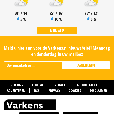
30
°
/ 14
°
25
°
/ 16
°
23
°
/ 12
°
5 %
10 %
0 %
MEER WEER
Meld u hier aan voor de Varkens.nl nieuwsbrief! Maandag
en donderdag in uw mailbox
AANMELDEN
OVER ONS
CONTACT
REDACTIE
ABONNEMENT
ADVERTEREN
RSS
PRIVACY
COOKIES
DISCLAIMER