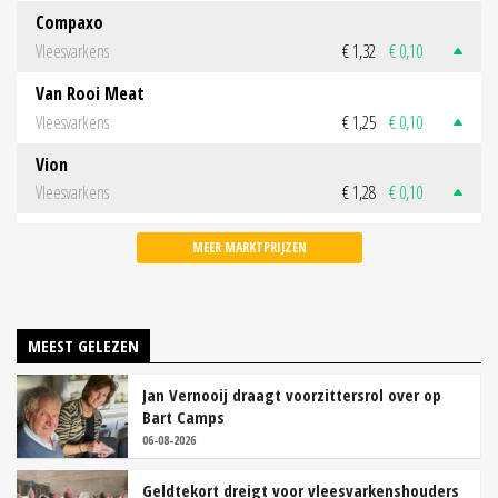
Compaxo
Vleesvarkens
€ 1,32
€ 0,10
Van Rooi Meat
Vleesvarkens
€ 1,25
€ 0,10
Vion
Vleesvarkens
€ 1,28
€ 0,10
MEER MARKTPRIJZEN
MEEST GELEZEN
Jan Vernooij draagt voorzittersrol over op
Bart Camps
06-08-2026
Geldtekort dreigt voor vleesvarkenshouders