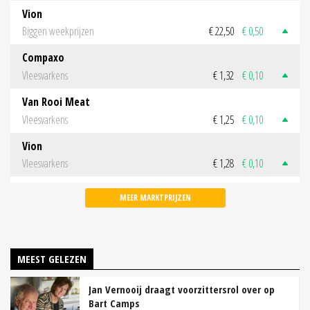
Vion
Biggen weekprijzen
€ 22,50
€ 0,50
Compaxo
Vleesvarkens
€ 1,32
€ 0,10
Van Rooi Meat
Vleesvarkens
€ 1,25
€ 0,10
Vion
Vleesvarkens
€ 1,28
€ 0,10
MEER MARKTPRIJZEN
MEEST GELEZEN
Jan Vernooij draagt voorzittersrol over op
Bart Camps