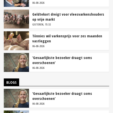
06-08-2026
Geldtekort dreigt voor vleesvarkenshouders
op vrije markt
GISTEREN, 15:32
Tönnies wil varkensprijs voor zes maanden
vastleggen
06-08-2026
‘Gevaarlijkste bezoeker draagt soms
overschoenen’
06-08-2026
BLOGS
‘Gevaarlijkste bezoeker draagt soms
overschoenen’
06-08-2026