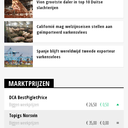
Vion grootste daler in top 10 Duitse
slachterijen
Californië mag welzijnseisen stellen aan
geïmporteerd varkensvlees
Spanje blijft wereldwijd tweede exporteur
varkensvlees
MARKTPRIJZEN
DCA BestPigletPrice
Biggen weekprijzen
€ 26,50
€ 0,50
Topigs Norsvin
Biggen weekprijzen
€ 35,00
€ 0,00