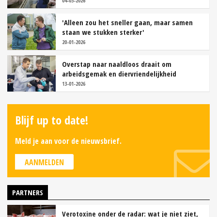
04-03-2026
'Alleen zou het sneller gaan, maar samen
staan we stukken sterker'
20-01-2026
Overstap naar naaldloos draait om
arbeidsgemak en diervriendelijkheid
13-01-2026
Blijf up to date!
Meld je aan voor de nieuwsbrief.
AANMELDEN
PARTNERS
Verotoxine onder de radar: wat je niet ziet,