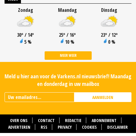
Zondag
Maandag
Dinsdag
30
°
/ 14
°
25
°
/ 16
°
23
°
/ 12
°
5 %
10 %
0 %
MEER WEER
Meld u hier aan voor de Varkens.nl nieuwsbrief! Maandag
en donderdag in uw mailbox
AANMELDEN
OVER ONS
CONTACT
REDACTIE
ABONNEMENT
ADVERTEREN
RSS
PRIVACY
COOKIES
DISCLAIMER