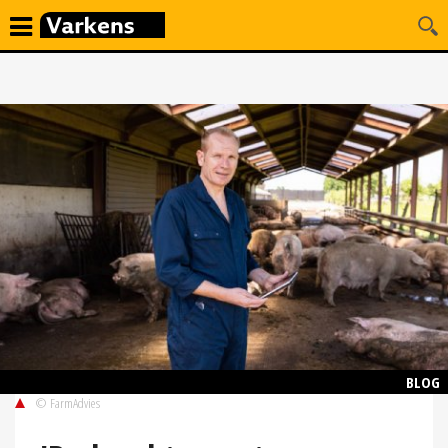
BLOG
© FarmAdvies