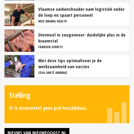
Vlaamse varkenshouder nam logistiek onder
de loep en spaart personeel
MSD ANIMAL HEALTH
Diermeel in zeugenvoer: duidelijke plus in de
kraamstal
FRANSEN GERRITS
Met deze tips optimaliseer je de
werkzaamheid van vaccins
CEVA SANTÉ ANIMALE
Stelling
Er is momenteel geen poll beschikbaar.
NIEUWS VAN NIEUWEOOGST.NL