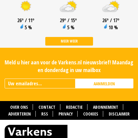
26
°
/ 11
°
29
°
/ 15
°
26
°
/ 17
°
5 %
5 %
10 %
MEER WEER
Meld u hier aan voor de Varkens.nl nieuwsbrief! Maandag
en donderdag in uw mailbox
AANMELDEN
OVER ONS
CONTACT
REDACTIE
ABONNEMENT
ADVERTEREN
RSS
PRIVACY
COOKIES
DISCLAIMER