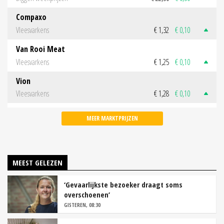
Compaxo
Vleesvarkens
€ 1,32
€ 0,10
Van Rooi Meat
Vleesvarkens
€ 1,25
€ 0,10
Vion
Vleesvarkens
€ 1,28
€ 0,10
MEER MARKTPRIJZEN
MEEST GELEZEN
‘Gevaarlijkste bezoeker draagt soms
overschoenen’
GISTEREN, 08:30