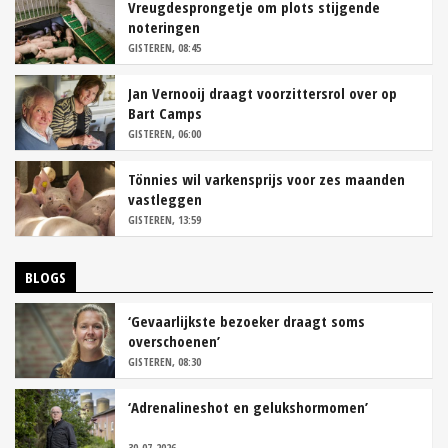
Vreugdesprongetje om plots stijgende
noteringen
GISTEREN, 08:45
Jan Vernooij draagt voorzittersrol over op
Bart Camps
GISTEREN, 06:00
Tönnies wil varkensprijs voor zes maanden
vastleggen
GISTEREN, 13:59
BLOGS
‘Gevaarlijkste bezoeker draagt soms
overschoenen’
GISTEREN, 08:30
‘Adrenalineshot en gelukshormomen’
30-07-2026