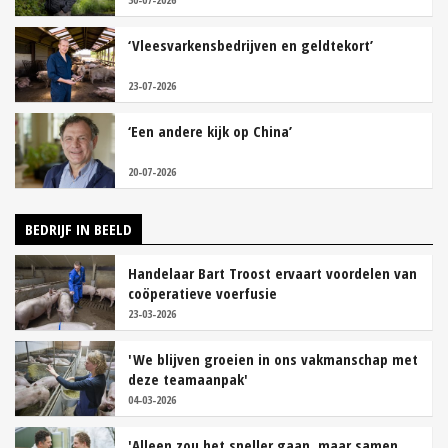
‘Vleesvarkensbedrijven en geldtekort’
23-07-2026
‘Een andere kijk op China’
20-07-2026
BEDRIJF IN BEELD
Handelaar Bart Troost ervaart voordelen van
coöperatieve voerfusie
23-03-2026
'We blijven groeien in ons vakmanschap met
deze teamaanpak'
04-03-2026
'Alleen zou het sneller gaan, maar samen