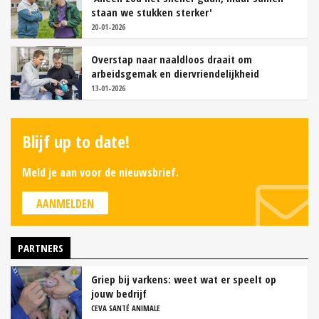
staan we stukken sterker'
20-01-2026
Overstap naar naaldloos draait om
arbeidsgemak en diervriendelijkheid
13-01-2026
Blijf up to date!
Meld je aan voor de nieuwsbrief.
AANMELDEN
PARTNERS
Griep bij varkens: weet wat er speelt op
jouw bedrijf
CEVA SANTÉ ANIMALE