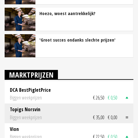
Hoezo, woest aantrekkelijk?
'Groot succes ondanks slechte prijzen'
MARKTPRIJZEN
DCA BestPigletPrice
Biggen weekprijzen
€ 26,50
€ 0,50
Topigs Norsvin
Biggen weekprijzen
€ 35,00
€ 0,00
Vion
Biggen weekprijzen
€ 22,50
€ 0,50