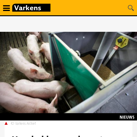
NIEUWS
© Varkens Archief