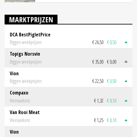
MARKTPRIJZEN
DCA BestPigletPrice
Biggen weekprijzen
€ 26,50
€ 0,50
Topigs Norsvin
Biggen weekprijzen
€ 35,00
€ 0,00
Vion
Biggen weekprijzen
€ 22,50
€ 0,50
Compaxo
Vleesvarkens
€ 1,32
€ 0,10
Van Rooi Meat
Vleesvarkens
€ 1,25
€ 0,10
Vion