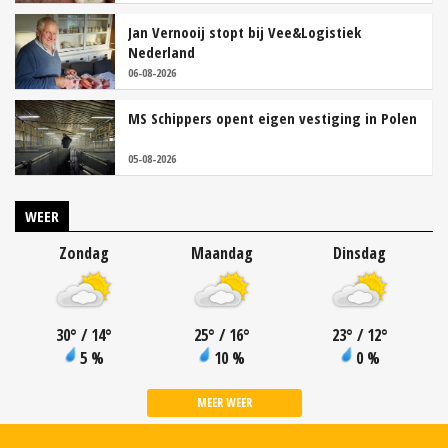
Jan Vernooij stopt bij Vee&Logistiek
Nederland
06-08-2026
MS Schippers opent eigen vestiging in Polen
05-08-2026
WEER
Zondag
Maandag
Dinsdag
30
°
/ 14
°
25
°
/ 16
°
23
°
/ 12
°
5 %
10 %
0 %
MEER WEER