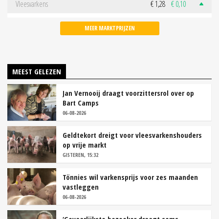
Vleesvarkens
€ 1,28
€ 0,10
MEER MARKTPRIJZEN
MEEST GELEZEN
Jan Vernooij draagt voorzittersrol over op
Bart Camps
06-08-2026
Geldtekort dreigt voor vleesvarkenshouders
op vrije markt
GISTEREN, 15:32
Tönnies wil varkensprijs voor zes maanden
vastleggen
06-08-2026