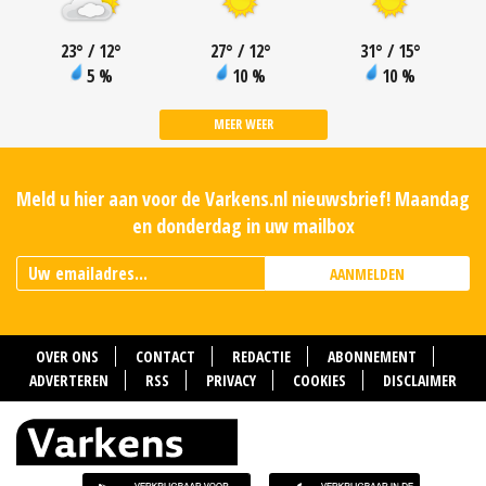
23
°
/ 12
°
27
°
/ 12
°
31
°
/ 15
°
5 %
10 %
10 %
MEER WEER
Meld u hier aan voor de Varkens.nl nieuwsbrief! Maandag
en donderdag in uw mailbox
AANMELDEN
OVER ONS
CONTACT
REDACTIE
ABONNEMENT
ADVERTEREN
RSS
PRIVACY
COOKIES
DISCLAIMER