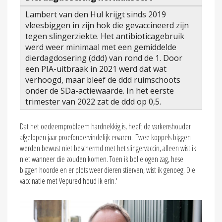
Lambert van den Hul krijgt sinds 2019
vleesbiggen in zijn hok die gevaccineerd zijn
tegen slingerziekte. Het antibioticagebruik
werd weer minimaal met een gemiddelde
dierdagdosering (ddd) van rond de 1. Door
een PIA-uitbraak in 2021 werd dat wat
verhoogd, maar bleef de ddd ruimschoots
onder de SDa-actiewaarde. In het eerste
trimester van 2022 zat de ddd op 0,5.
Dat het oedeemprobleem hardnekkig is, heeft de varkenshouder
afgelopen jaar proefondervindelijk ervaren. 'Twee koppels biggen
werden bewust niet beschermd met het slingervaccin, alleen wist ik
niet wanneer die zouden komen. Toen ik bolle ogen zag, hese
biggen hoorde en er plots weer dieren stierven, wist ik genoeg. Die
vaccinatie met Vepured houd ik erin.'