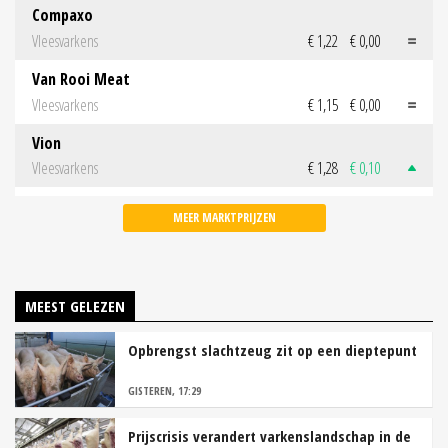
Compaxo
Vleesvarkens
€ 1,22
€ 0,00
Van Rooi Meat
Vleesvarkens
€ 1,15
€ 0,00
Vion
Vleesvarkens
€ 1,28
€ 0,10
MEER MARKTPRIJZEN
MEEST GELEZEN
Opbrengst slachtzeug zit op een dieptepunt
GISTEREN, 17:29
Prijscrisis verandert varkenslandschap in de