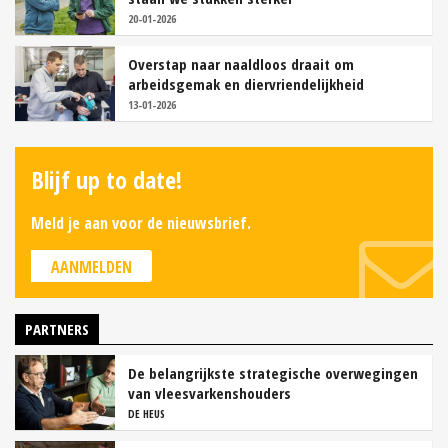
20-01-2026
Overstap naar naaldloos draait om
arbeidsgemak en diervriendelijkheid
13-01-2026
Blijf up to date!
Meld je aan voor de nieuwsbrief.
AANMELDEN
PARTNERS
De belangrijkste strategische overwegingen
van vleesvarkenshouders
DE HEUS