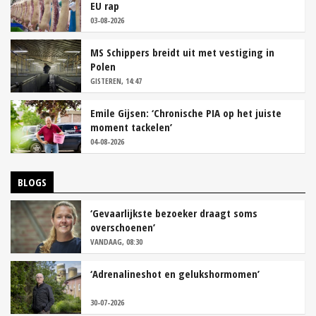
EU rap
03-08-2026
MS Schippers breidt uit met vestiging in
Polen
GISTEREN, 14:47
Emile Gijsen: ‘Chronische PIA op het juiste
moment tackelen’
04-08-2026
BLOGS
‘Gevaarlijkste bezoeker draagt soms
overschoenen’
VANDAAG, 08:30
‘Adrenalineshot en gelukshormomen’
30-07-2026