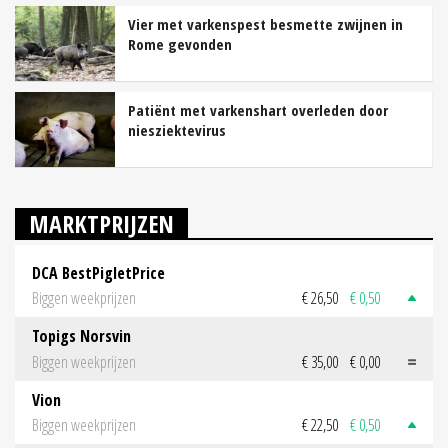
Vier met varkenspest besmette zwijnen in
Rome gevonden
Patiënt met varkenshart overleden door
niesziektevirus
MARKTPRIJZEN
DCA BestPigletPrice
Biggen weekprijzen
€ 26,50
€ 0,50
Topigs Norsvin
Biggen weekprijzen
€ 35,00
€ 0,00
Vion
Biggen weekprijzen
€ 22,50
€ 0,50