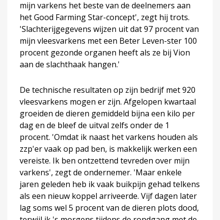
mijn varkens het beste van de deelnemers aan
het Good Farming Star-concept', zegt hij trots.
'Slachterijgegevens wijzen uit dat 97 procent van
mijn vleesvarkens met een Beter Leven-ster 100
procent gezonde organen heeft als ze bij Vion
aan de slachthaak hangen.'
De technische resultaten op zijn bedrijf met 920
vleesvarkens mogen er zijn. Afgelopen kwartaal
groeiden de dieren gemiddeld bijna een kilo per
dag en de bleef de uitval zelfs onder de 1
procent. 'Omdat ik naast het varkens houden als
zzp'er vaak op pad ben, is makkelijk werken een
vereiste. Ik ben ontzettend tevreden over mijn
varkens', zegt de ondernemer. 'Maar enkele
jaren geleden heb ik vaak buikpijn gehad telkens
als een nieuw koppel arriveerde. Vijf dagen later
lag soms wel 5 procent van de dieren plots dood,
terwijl ik 's morgens tijdens de rondgang met de