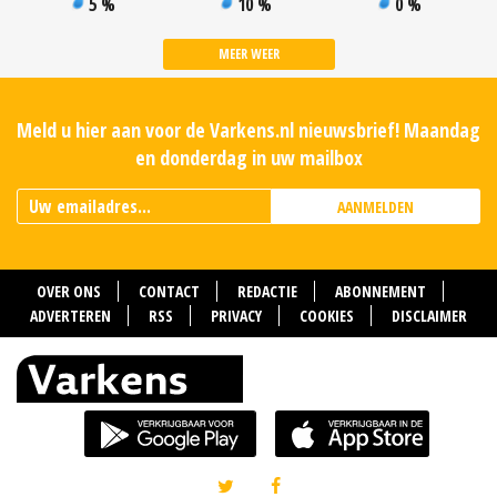
5 %
10 %
0 %
MEER WEER
Meld u hier aan voor de Varkens.nl nieuwsbrief! Maandag
en donderdag in uw mailbox
AANMELDEN
OVER ONS
CONTACT
REDACTIE
ABONNEMENT
ADVERTEREN
RSS
PRIVACY
COOKIES
DISCLAIMER