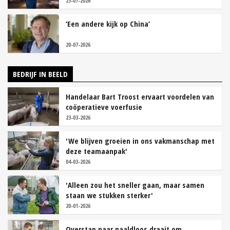
23-07-2026
‘Een andere kijk op China’
20-07-2026
BEDRIJF IN BEELD
Handelaar Bart Troost ervaart voordelen van
coöperatieve voerfusie
23-03-2026
'We blijven groeien in ons vakmanschap met
deze teamaanpak'
04-03-2026
'Alleen zou het sneller gaan, maar samen
staan we stukken sterker'
20-01-2026
Overstap naar naaldloos draait om