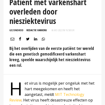
Patiënt met varkenshart
overleden door
niesziektevirus
GEZONDHEID
REDACTIE VARKENS
06 MEI 2022 OM 16:58
UUR
Bij het overlijden van de eerste patiënt ter wereld
die een genetisch gemodificeerd varkenshart
kreeg, speelde waarschijnlijk het niesziektevirus
een rol.
H
et virus is mogelijk per ongeluk met het
hart meegekomen en heeft het
aangetast, meldt
MIT Technology
Review
. Het virus heeft desastreuze effecten op