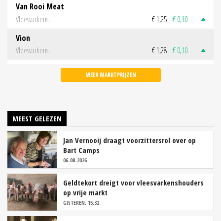
Van Rooi Meat
Vleesvarkens
€ 1,25
€ 0,10
Vion
Vleesvarkens
€ 1,28
€ 0,10
MEER MARKTPRIJZEN
MEEST GELEZEN
Jan Vernooij draagt voorzittersrol over op
Bart Camps
06-08-2026
Geldtekort dreigt voor vleesvarkenshouders
op vrije markt
GISTEREN, 15:32