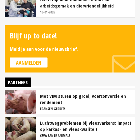
arbeidsgemak en diervriendelijkheid
13-01-2026
Blijf up to date!
Meld je aan voor de nieuwsbrief.
AANMELDEN
PARTNERS
Met VIM sturen op groei, voerconversie en
rendement
FRANSEN GERRITS
Luchtwegproblemen bij vleesvarkens: impact
op karkas- en vleeskwaliteit
CEVA SANTÉ ANIMALE