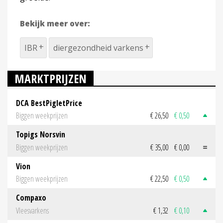
Bekijk meer over:
IBR
diergezondheid varkens
MARKTPRIJZEN
DCA BestPigletPrice
Biggen weekprijzen
€ 26,50
€ 0,50
Topigs Norsvin
Biggen weekprijzen
€ 35,00
€ 0,00
Vion
Biggen weekprijzen
€ 22,50
€ 0,50
Compaxo
Vleesvarkens
€ 1,32
€ 0,10