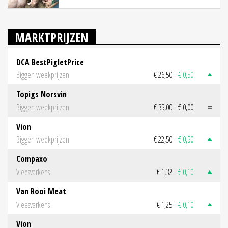
MARKTPRIJZEN
DCA BestPigletPrice
Biggen weekprijzen
€ 26,50
€ 0,50
Topigs Norsvin
Biggen weekprijzen
€ 35,00
€ 0,00
Vion
Biggen weekprijzen
€ 22,50
€ 0,50
Compaxo
Vleesvarkens
€ 1,32
€ 0,10
Van Rooi Meat
Vleesvarkens
€ 1,25
€ 0,10
Vion