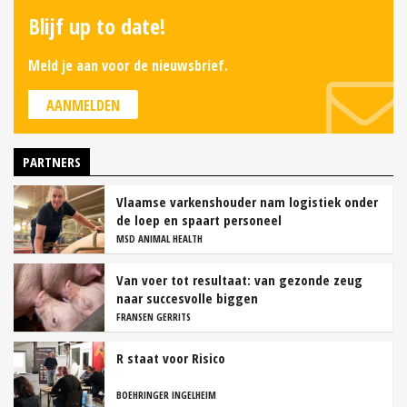
Blijf up to date!
Meld je aan voor de nieuwsbrief.
AANMELDEN
PARTNERS
Vlaamse varkenshouder nam logistiek onder
de loep en spaart personeel
MSD ANIMAL HEALTH
Van voer tot resultaat: van gezonde zeug
naar succesvolle biggen
FRANSEN GERRITS
R staat voor Risico
BOEHRINGER INGELHEIM