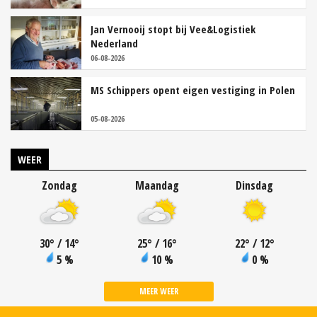
Jan Vernooij stopt bij Vee&Logistiek
Nederland
06-08-2026
MS Schippers opent eigen vestiging in Polen
05-08-2026
WEER
Zondag
Maandag
Dinsdag
30
°
/ 14
°
25
°
/ 16
°
22
°
/ 12
°
5 %
10 %
0 %
MEER WEER