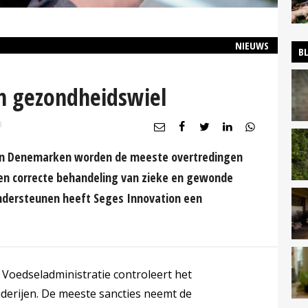
NIEUWS
B
n gezondheidswiel
R
jn in Denemarken worden de meeste overtredingen
 en correcte behandeling van zieke en gewonde
ndersteunen heeft Seges Innovation een
 Voedseladministratie controleert het
derijen. De meeste sancties neemt de