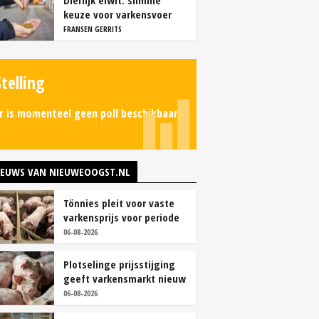
Dierlijk eiwit: slimme
keuze voor varkensvoer
FRANSEN GERRITS
Stelling
r is momenteel geen poll beschikbaar.
IEUWS VAN NIEUWEOOGST.NL
Tönnies pleit voor vaste
varkensprijs voor periode
van zes maanden
06-08-2026
Plotselinge prijsstijging
geeft varkensmarkt nieuw
perspectief
06-08-2026