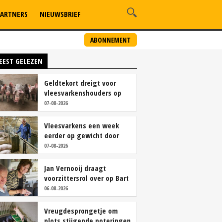
ARTNERS
NIEUWSBRIEF
ABONNEMENT
EEST GELEZEN
Geldtekort dreigt voor
vleesvarkenshouders op
vrije markt
07-08-2026
Vleesvarkens een week
eerder op gewicht door
continu aanbod van
07-08-2026
brijvoer
Jan Vernooij draagt
voorzittersrol over op Bart
Camps
06-08-2026
Vreugdesprongetje om
plots stijgende noteringen