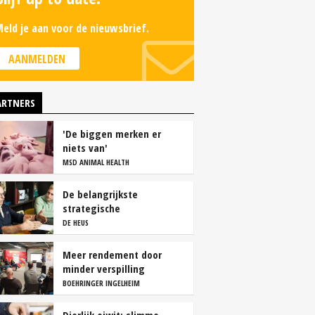
eld je aan voor de nieuwsbrief.
AANMELDEN
ARTNERS
'De biggen merken er
niets van'
MSD ANIMAL HEALTH
De belangrijkste
strategische
overwegingen van
DE HEUS
vleesvarkenshouders
Meer rendement door
minder verspilling
BOEHRINGER INGELHEIM