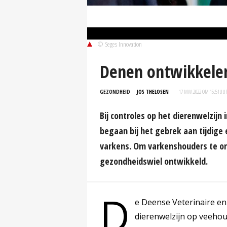
© Seges Innovation
Denen ontwikkele
GEZONDHEID
JOS THELOSEN
17 MAA 2022 OM 15:51
UU
Bij controles op het dierenwelzi
begaan bij het gebrek aan tijdige
varkens. Om varkenshouders te o
gezondheidswiel ontwikkeld.
D
e Deense Veterinaire en
dierenwelzijn op veehou