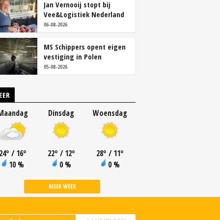
Jan Vernooij stopt bij
Vee&Logistiek Nederland
06-08-2026
MS Schippers opent eigen
vestiging in Polen
05-08-2026
EER
Maandag
Dinsdag
Woensdag
24
°
/ 16
°
22
°
/ 12
°
28
°
/ 11
°
10 %
0 %
0 %
MEER WEER