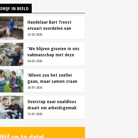
DRIJF IN BEELD
Handelaar Bart Troost
ervaart voordelen van
coöperatieve voerfusie
23-03-2026
'We blijven groeien in ons
vakmanschap met deze
teamaanpak'
04-03-2026
'Alleen zou het sneller
gaan, maar samen staan
we stukken sterker'
20-01-2026
Overstap naar naaldloos
draait om arbeidsgemak
en diervriendelijkheid
13-01-2026
Blijf up to date!