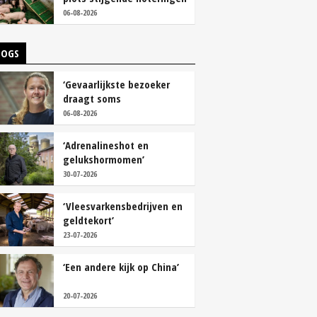
06-08-2026
LOGS
‘Gevaarlijkste bezoeker
draagt soms
overschoenen’
06-08-2026
‘Adrenalineshot en
gelukshormomen’
30-07-2026
‘Vleesvarkensbedrijven en
geldtekort’
23-07-2026
‘Een andere kijk op China’
20-07-2026