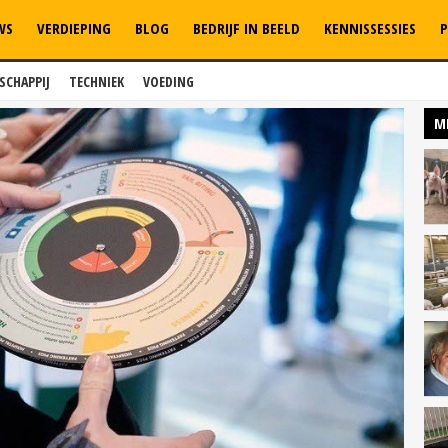
WS
VERDIEPING
BLOG
BEDRIJF IN BEELD
KENNISSESSIES
P
SCHAPPIJ
TECHNIEK
VOEDING
M