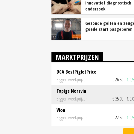
innovatief diagnostisch
onderzoek
Gezonde gelten en zeug
goede start pasgeboren
MARKTPRIJZEN
DCA BestPigletPrice
Biggen weekprijzen
€ 26,50
€ 0,
Topigs Norsvin
Biggen weekprijzen
€ 35,00
€ 0,
Vion
Biggen weekprijzen
€ 22,50
€ 0,