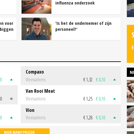
influenza onderzoek
en voor
'Is het de ondernemer of zijn
 biggen
personeel?'
E
Compaxo
N
50
Vleesvarkens
€ 1,32
€ 0,10
Van Rooi Meat
00
Vleesvarkens
€ 1,25
€ 0,10
Vion
50
Vleesvarkens
€ 1,28
€ 0,10
MEER MARKTPRIJZEN