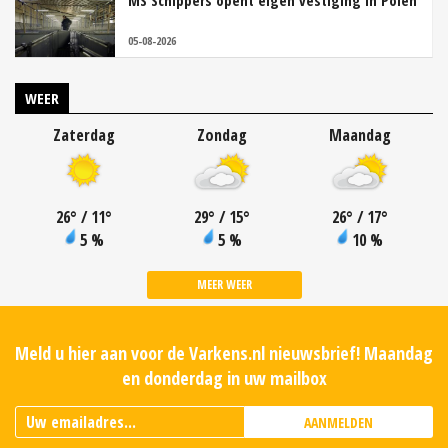
MS Schippers opent eigen vestiging in Polen
05-08-2026
WEER
Zaterdag
Zondag
Maandag
26
°
/ 11
°
29
°
/ 15
°
26
°
/ 17
°
5 %
5 %
10 %
MEER WEER
Meld u hier aan voor de Varkens.nl nieuwsbrief! Maandag
en donderdag in uw mailbox
AANMELDEN