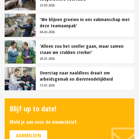
23-03-2026
'We blijven groeien in ons vakmanschap met
deze teamaanpak'
04-03-2026
'Alleen zou het sneller gaan, maar samen
staan we stukken sterker'
20-01-2026
Overstap naar naaldloos draait om
arbeidsgemak en diervriendelijkheid
13-01-2026
Blijf up to date!
Meld je aan voor de nieuwsbrief.
AANMELDEN