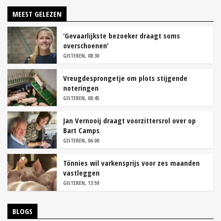
MEEST GELEZEN
‘Gevaarlijkste bezoeker draagt soms
overschoenen’
GISTEREN, 08:30
Vreugdesprongetje om plots stijgende
noteringen
GISTEREN, 08:45
Jan Vernooij draagt voorzittersrol over op
Bart Camps
GISTEREN, 06:00
Tönnies wil varkensprijs voor zes maanden
vastleggen
GISTEREN, 13:59
BLOGS