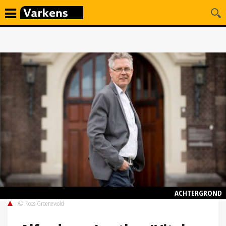
ACHTERGROND
© Koos Groenewold