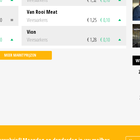
Van Rooi Meat
00
Vleesvarkens
€ 1,25
€ 0,10
Vion
50
Vleesvarkens
€ 1,28
€ 0,10
MEER MARKTPRIJZEN
W