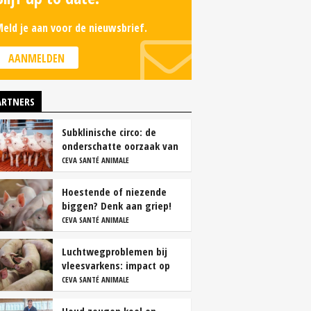
eld je aan voor de nieuwsbrief.
AANMELDEN
ARTNERS
Subklinische circo: de
onderschatte oorzaak van
productieverlies
CEVA SANTÉ ANIMALE
Hoestende of niezende
biggen? Denk aan griep!
CEVA SANTÉ ANIMALE
Luchtwegproblemen bij
vleesvarkens: impact op
karkas- en vleeskwaliteit
CEVA SANTÉ ANIMALE