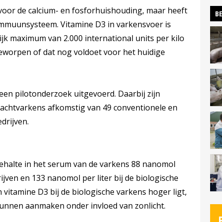
 voor de calcium- en fosforhuishouding, maar heeft
BE
immuunsysteem. Vitamine D3 in varkensvoer is
jk maximum van 2.000 international units per kilo
eworpen of dat nog voldoet voor het huidige
een pilotonderzoek uitgevoerd. Daarbij zijn
achtvarkens afkomstig van 49 conventionele en
drijven.
ehalte in het serum van de varkens 88 nanomol
rijven en 133 nanomol per liter bij de biologische
n vitamine D3 bij de biologische varkens hoger ligt,
kunnen aanmaken onder invloed van zonlicht.