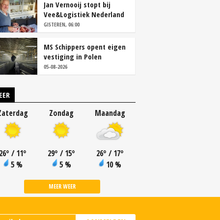
Jan Vernooij stopt bij
Vee&Logistiek Nederland
GISTEREN, 06:00
MS Schippers opent eigen
vestiging in Polen
05-08-2026
EER
Zaterdag
Zondag
Maandag
26
°
/ 11
°
29
°
/ 15
°
26
°
/ 17
°
5 %
5 %
10 %
MEER WEER