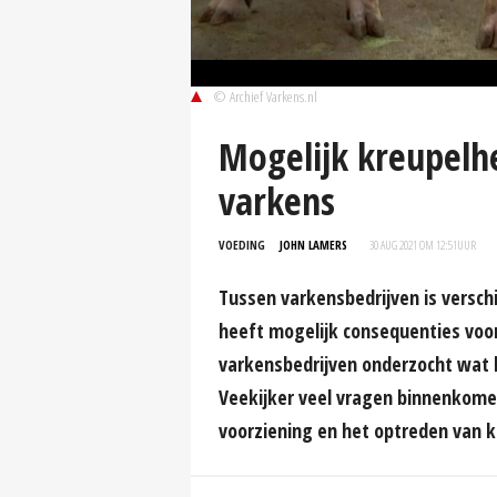
© Archief Varkens.nl
Mogelijk kreupelh
varkens
VOEDING
JOHN LAMERS
30 AUG 2021 OM 12:51
UUR
Tussen varkensbedrijven is verschi
heeft mogelijk consequenties voor
varkensbedrijven onderzocht wat h
Veekijker veel vragen binnenkome
voorziening en het optreden van k