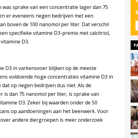
n was sprake van een concentratie lager dan 75
M
ren er eveneens negen bedrijven met een
an boven de 100 nanomol per liter. Dat verschil
n specifieke vitamine D3-premix met calcitriol,
vitamine D3.
P
e D3 in varkensvoer blijken op de meeste
rkens voldoende hoge concentraties vitamine D3 in
te dat op negen bedrijven dus niet. Als de
r is dan 75 nanomol per liter, is sprake van
itamine D3. Zeker bij waarden onder de 50
r kans op aandoeningen aan het beenwerk. Voor
n over andere diergroepen is meer onderzoek