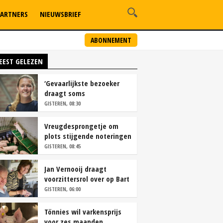
ARTNERS
NIEUWSBRIEF
ABONNEMENT
EEST GELEZEN
‘Gevaarlijkste bezoeker
draagt soms
overschoenen’
GISTEREN, 08:30
Vreugdesprongetje om
plots stijgende noteringen
GISTEREN, 08:45
Jan Vernooij draagt
voorzittersrol over op Bart
Camps
GISTEREN, 06:00
Tönnies wil varkensprijs
voor zes maanden