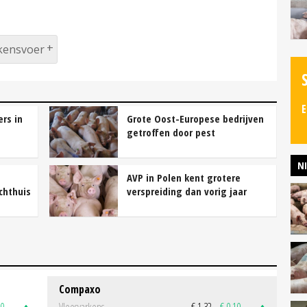
kensvoer
E
rs in
Grote Oost-Europese bedrijven
getroffen door pest
N
AVP in Polen kent grotere
chthuis
verspreiding dan vorig jaar
Compaxo
50
Vleesvarkens
€ 1,32
€ 0,10