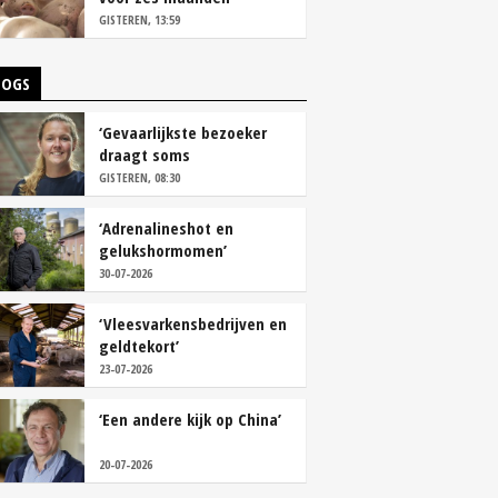
vastleggen
GISTEREN, 13:59
LOGS
‘Gevaarlijkste bezoeker
draagt soms
overschoenen’
GISTEREN, 08:30
‘Adrenalineshot en
gelukshormomen’
30-07-2026
‘Vleesvarkensbedrijven en
geldtekort’
23-07-2026
‘Een andere kijk op China’
20-07-2026