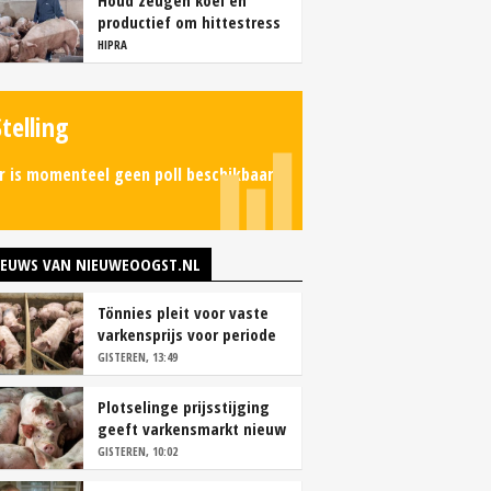
Houd zeugen koel en
productief om hittestress
te voorkomen
HIPRA
Stelling
r is momenteel geen poll beschikbaar.
IEUWS VAN NIEUWEOOGST.NL
Tönnies pleit voor vaste
varkensprijs voor periode
van zes maanden
GISTEREN, 13:49
Plotselinge prijsstijging
geeft varkensmarkt nieuw
perspectief
GISTEREN, 10:02