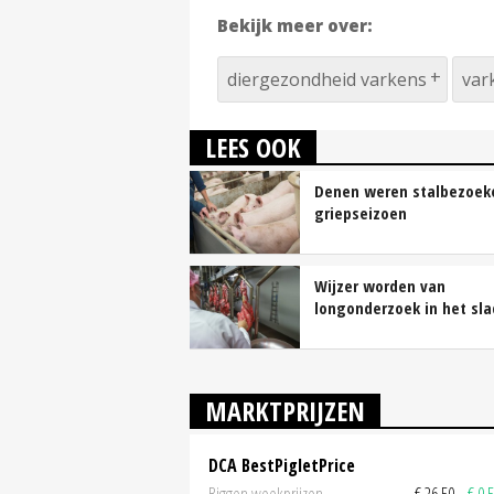
Bekijk meer over:
diergezondheid varkens
var
LEES OOK
Denen weren stalbezoeke
griepseizoen
Wijzer worden van
longonderzoek in het sla
MARKTPRIJZEN
DCA BestPigletPrice
Biggen weekprijzen
€ 26,50
€ 0,