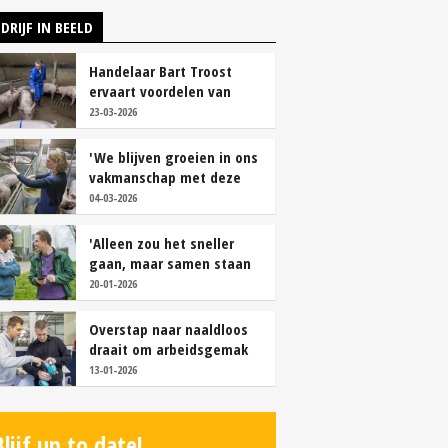
DRIJF IN BEELD
Handelaar Bart Troost
ervaart voordelen van
coöperatieve voerfusie
23-03-2026
'We blijven groeien in ons
vakmanschap met deze
teamaanpak'
04-03-2026
'Alleen zou het sneller
gaan, maar samen staan
we stukken sterker'
20-01-2026
Overstap naar naaldloos
draait om arbeidsgemak
en diervriendelijkheid
13-01-2026
Blijf up to date!