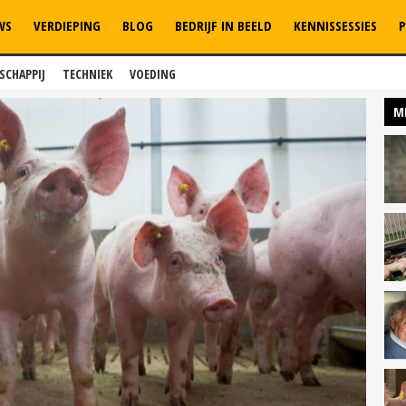
WS
VERDIEPING
BLOG
BEDRIJF IN BEELD
KENNISSESSIES
P
SCHAPPIJ
TECHNIEK
VOEDING
M