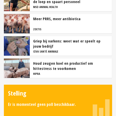
de loep en spaart personeel
MSD ANIMAL HEALTH
Meer PRRS, meer antibiotica
ZOETIS
Griep bij varkens: weet wat er speelt op
jouw bedrijf
CEVA SANTÉ ANIMALE
Houd zeugen koel en productief om
hittestress te voorkomen
HIPRA
Stelling
Er is momenteel geen poll beschikbaar.