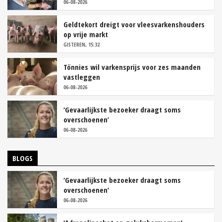
06-08-2026
Geldtekort dreigt voor vleesvarkenshouders
op vrije markt
GISTEREN, 15:32
Tönnies wil varkensprijs voor zes maanden
vastleggen
06-08-2026
‘Gevaarlijkste bezoeker draagt soms
overschoenen’
06-08-2026
BLOGS
‘Gevaarlijkste bezoeker draagt soms
overschoenen’
06-08-2026