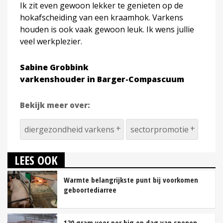
Ik zit even gewoon lekker te genieten op de
hokafscheiding van een kraamhok. Varkens
houden is ook vaak gewoon leuk. Ik wens jullie
veel werkplezier.
Sabine Grobbink
varkenshouder in Barger-Compascuum
Bekijk meer over:
diergezondheid varkens
sectorpromotie
LEES OOK
Warmte belangrijkste punt bij voorkomen
geboortediarree
120 gram voer per big op dag van spenen