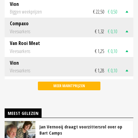
Vion
Biggen weekprijzen
€ 22,50
€ 0,50
Compaxo
Vleesvarkens
€ 1,32
€ 0,10
Van Rooi Meat
Vleesvarkens
€ 1,25
€ 0,10
Vion
Vleesvarkens
€ 1,28
€ 0,10
MEER MARKTPRIJZEN
MEEST GELEZEN
Jan Vernooij draagt voorzittersrol over op
Bart Camps