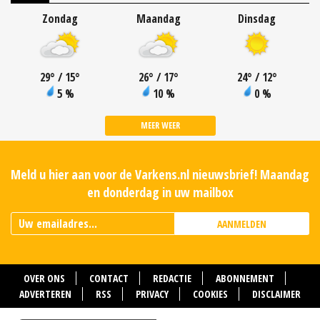
Zondag
Maandag
Dinsdag
29
°
/ 15
°
26
°
/ 17
°
24
°
/ 12
°
5 %
10 %
0 %
MEER WEER
Meld u hier aan voor de Varkens.nl nieuwsbrief! Maandag
en donderdag in uw mailbox
AANMELDEN
OVER ONS
CONTACT
REDACTIE
ABONNEMENT
ADVERTEREN
RSS
PRIVACY
COOKIES
DISCLAIMER