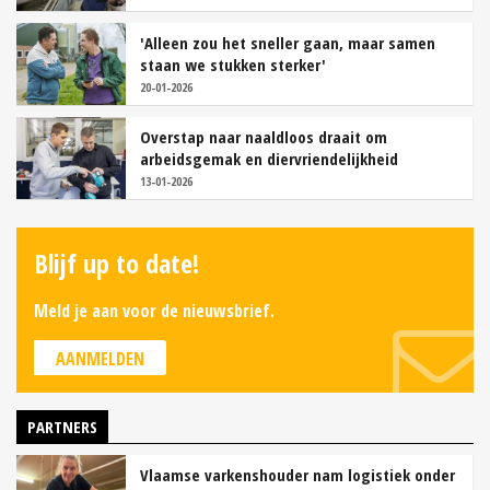
'Alleen zou het sneller gaan, maar samen
staan we stukken sterker'
20-01-2026
Overstap naar naaldloos draait om
arbeidsgemak en diervriendelijkheid
13-01-2026
Blijf up to date!
Meld je aan voor de nieuwsbrief.
AANMELDEN
PARTNERS
Vlaamse varkenshouder nam logistiek onder