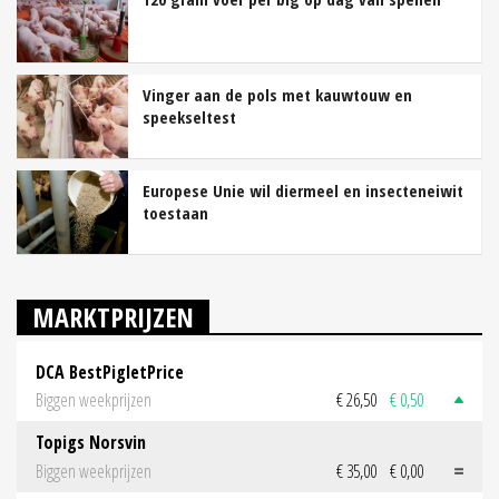
Vinger aan de pols met kauwtouw en
speekseltest
Europese Unie wil diermeel en insecteneiwit
toestaan
MARKTPRIJZEN
DCA BestPigletPrice
Biggen weekprijzen
€ 26,50
€ 0,50
Topigs Norsvin
Biggen weekprijzen
€ 35,00
€ 0,00