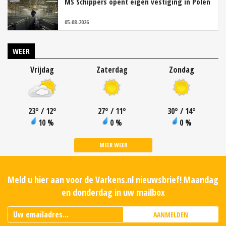
MS Schippers opent eigen vestiging in Polen
05-08-2026
WEER
Vrijdag
Zaterdag
Zondag
23
°
/ 12
°
27
°
/ 11
°
30
°
/ 14
°
10 %
0 %
0 %
MEER WEER
Meld u hier aan voor de Varkens.nl nieuwsbrief! Maandag
en donderdag in uw mailbox
AANMELDEN