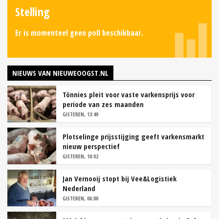
Stelling
Er is momenteel geen poll beschikbaar.
NIEUWS VAN NIEUWEOOGST.NL
Tönnies pleit voor vaste varkensprijs voor
periode van zes maanden
GISTEREN, 13:49
Plotselinge prijsstijging geeft varkensmarkt
nieuw perspectief
GISTEREN, 10:02
Jan Vernooij stopt bij Vee&Logistiek
Nederland
GISTEREN, 06:00