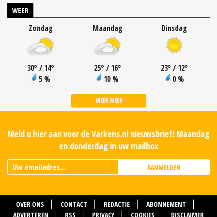
WEER
Zondag
Maandag
Dinsdag
30
°
/ 14
°
25
°
/ 16
°
23
°
/ 12
°
5 %
10 %
0 %
MEER WEER
Meld u hier aan voor de Varkens.nl nieuwsbrief! Maandag
en donderdag in uw mailbox
AANMELDEN
OVER ONS
CONTACT
REDACTIE
ABONNEMENT
ADVERTEREN
RSS
PRIVACY
COOKIES
DISCLAIMER