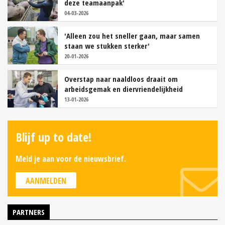
deze teamaanpak'
04-03-2026
'Alleen zou het sneller gaan, maar samen
staan we stukken sterker'
20-01-2026
Overstap naar naaldloos draait om
arbeidsgemak en diervriendelijkheid
13-01-2026
Blijf up to date!
Meld je aan voor de nieuwsbrief.
AANMELDEN
PARTNERS