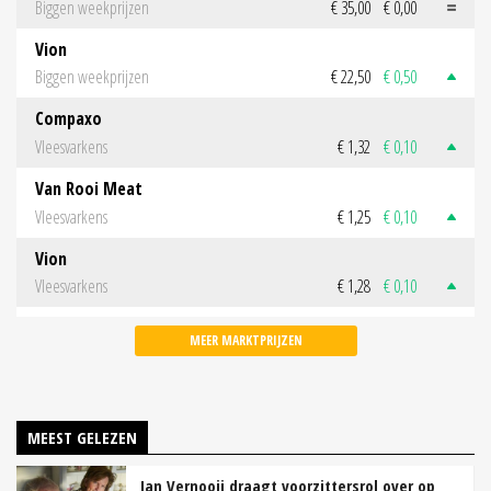
Biggen weekprijzen
€ 35,00
€ 0,00
Vion
Biggen weekprijzen
€ 22,50
€ 0,50
Compaxo
Vleesvarkens
€ 1,32
€ 0,10
Van Rooi Meat
Vleesvarkens
€ 1,25
€ 0,10
Vion
Vleesvarkens
€ 1,28
€ 0,10
MEER MARKTPRIJZEN
MEEST GELEZEN
Jan Vernooij draagt voorzittersrol over op