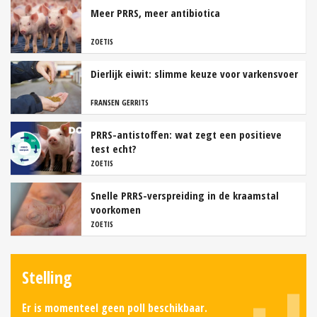
Meer PRRS, meer antibiotica
ZOETIS
Dierlijk eiwit: slimme keuze voor varkensvoer
FRANSEN GERRITS
PRRS-antistoffen: wat zegt een positieve
test echt?
ZOETIS
Snelle PRRS-verspreiding in de kraamstal
voorkomen
ZOETIS
Stelling
Er is momenteel geen poll beschikbaar.